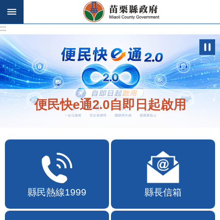
跳到主要內容區塊
:::
:::
歡迎在地店家加入苗栗幣合作行列
縣民熱線1999
縣長信箱