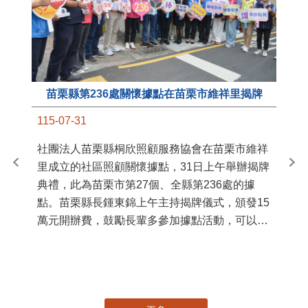
苗栗縣第236處關懷據點在苗栗市維祥里揭牌
11
115-07-31
國
社團法人苗栗縣桐欣照顧服務協會在苗栗市維祥
苗
里成立的社區照顧關懷據點，31日上午舉辦揭牌
署
典禮，此為苗栗市第27個、全縣第236處的據
作
點。苗栗縣長鍾東錦上午主持揭牌儀式，頒發15
縣
萬元開辦費，鼓勵長輩多參加據點活動，可以更
手
加健康、長壽。 坐落於苗栗市維祥里光華街89
號的社區照顧關懷據點，今 ...
更多