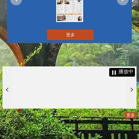
更多
播放中
更多