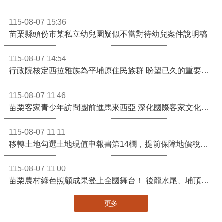
115-08-07 15:36
苗栗縣頭份市某私立幼兒園疑似不當對待幼兒案件說明稿
115-08-07 14:54
行政院核定西拉雅族為平埔原住民族群 盼望已久的重要時刻到來！8月13日起受理民族成員名冊登記
115-08-07 11:46
苗栗客家青少年訪問團前進馬來西亞 深化國際客家文化交流
115-08-07 11:11
移轉土地勾選土地現值申報書第14欄，提前保障地價稅節稅權益
115-08-07 11:00
苗栗農村綠色照顧成果登上全國舞台！ 後龍水尾、埔頂社區前進2026高齡健康產業博覽會
更多