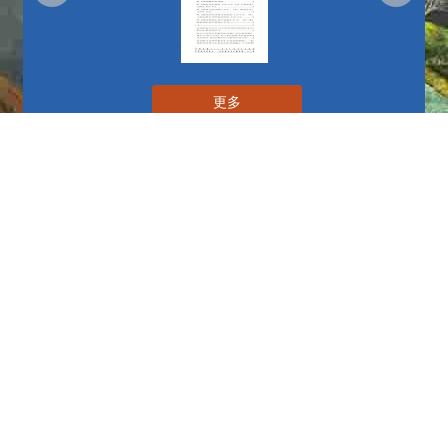
更多
播放中
更多