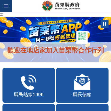
跳到主要內容區塊
:::
:::
歡迎在地店家加入苗栗幣合作行列
縣民熱線1999
縣長信箱