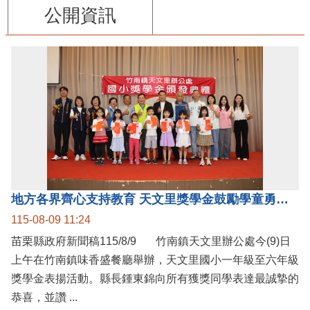
公開資訊
地方各界齊心支持教育 天文里獎學金鼓勵學童勇敢追夢
115-08-09 11:24
苗栗縣政府新聞稿115/8/9 竹南鎮天文里辦公處今(9)日
上午在竹南鎮味香盛餐廳舉辦，天文里國小一年級至六年級
獎學金表揚活動。縣長鍾東錦向所有獲獎同學表達最誠摯的
恭喜，並讚 ...