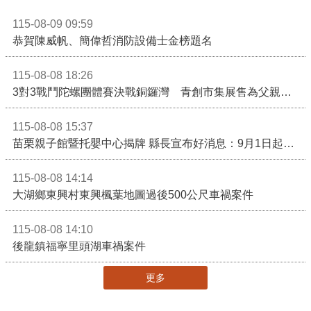
115-08-09 09:59
恭賀陳威帆、簡偉哲消防設備士金榜題名
115-08-08 18:26
3對3戰鬥陀螺團體賽決戰銅鑼灣 青創市集展售為父親節增添繽紛
115-08-08 15:37
苗栗親子館暨托嬰中心揭牌 縣長宣布好消息：9月1日起調降臨時托嬰費用
115-08-08 14:14
大湖鄉東興村東興楓葉地圖過後500公尺車禍案件
115-08-08 14:10
後龍鎮福寧里頭湖車禍案件
更多