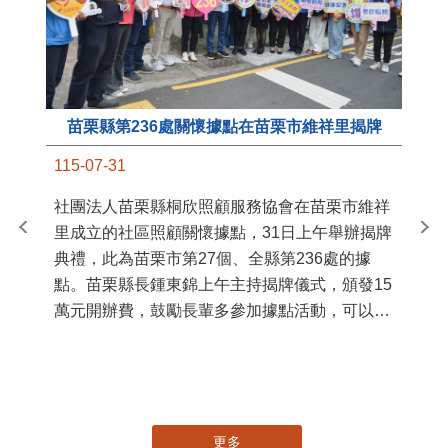
苗栗縣第236處關懷據點在苗栗市維祥里揭牌
11
115-07-31
國
社團法人苗栗縣桐欣照顧服務協會在苗栗市維祥
苗
里成立的社區照顧關懷據點，31日上午舉辦揭牌
署
典禮，此為苗栗市第27個、全縣第236處的據
作
點。苗栗縣長鍾東錦上午主持揭牌儀式，頒發15
縣
萬元開辦費，鼓勵長輩多參加據點活動，可以更
手
加健康、長壽。 坐落於苗栗市維祥里光華街89
號的社區照顧關懷據點，今 ...
更多