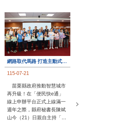
第235處關懷據點揭牌運作 縣長宣布共餐補助將加碼到1萬元
網路取代馬路 打造主動式數位便民服務 苗栗便民快e通 2.0智慧升級啟用
115-07-20
115-07-21
苗栗縣政府攜手牧田家庭
苗栗縣政府推動智慧城市
關懷協會，在頭屋鄉設立的
再升級！在「便民快e通」
社區照顧關懷據點20日揭牌
線上申辦平台正式上線滿一
運作，這是鄉內第6個、全
週年之際，縣府秘書長陳斌
縣第235處的據點；縣長鍾
山今（21）日親自主持「便
東錦在主持揭牌儀式推進據
民快e通 2.0 啟用記者會」，
點總數的同時，也宣布年底
宣布系統全面升級。數位發