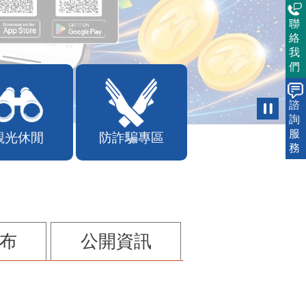
聯
絡
我
們
諮
詢
服
觀光休閒
防詐騙專區
務
布
公開資訊