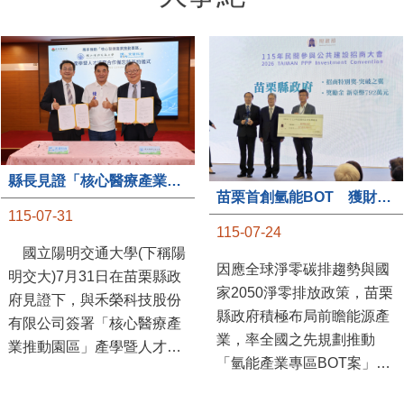
縣長見證「核心醫療產業推動園區」產學合作簽約儀式
苗栗首創氫能BOT 獲財政部「突破之翼」肯定
115-07-31
115-07-24
國立陽明交通大學(下稱陽
因應全球淨零碳排趨勢與國
明交大)7月31日在苗栗縣政
家2050淨零排放政策，苗栗
府見證下，與禾榮科技股份
縣政府積極布局前瞻能源產
有限公司簽署「核心醫療產
業，率全國之先規劃推動
業推動園區」產學暨人才培
「氫能產業專區BOT案」，
育合作備忘錄，為苗栗產業
透過促進民間參與公共建設
升級注入新動能，會中，縣