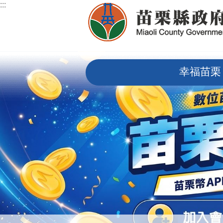
:::
跳到主要內容區塊
:::
幸福苗栗