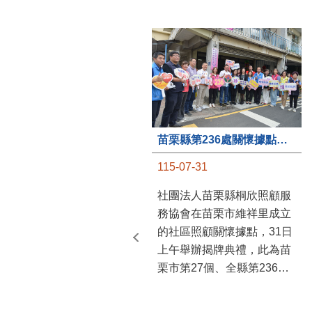
苗栗縣第236處關懷據點在苗栗市維祥里揭牌
115-07-31
社團法人苗栗縣桐欣照顧服
務協會在苗栗市維祥里成立
的社區照顧關懷據點，31日
上午舉辦揭牌典禮，此為苗
栗市第27個、全縣第236處
的據點。苗栗縣長鍾東錦上
午主持揭牌儀式，頒發15萬