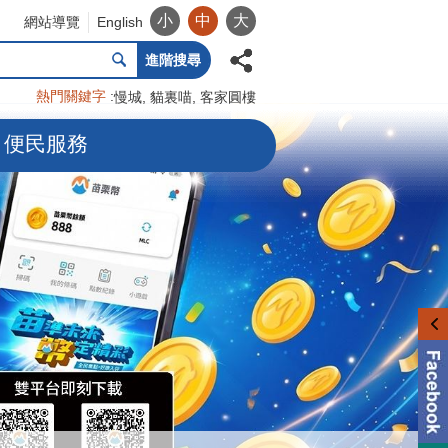
小
中
大
網站導覽
English
進階搜尋
熱門關鍵字
慢城
貓裏喵
客家圓樓
便民服務