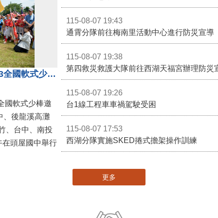
115-08-07 19:43
通霄分隊前往梅南里活動中心進行防災宣導
115-08-07 19:38
第四救災救護大隊前往西湖天福宮辦理防災
第二屆台灣火星人棒球大會暨U13全國軟式少棒邀請賽在苗栗舉辦
115-08-07 19:26
全國軟式少棒邀
台1線工程車車禍駕駛受困
中、後龍溪高灘
115-08-07 17:53
竹、台中、南投
西湖分隊實施SKED捲式擔架操作訓練
午在頭屋國中舉行
更多