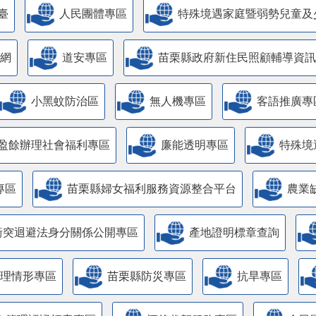
臺
人民團體專區
特殊境遇家庭暨弱勢兒童及
網
道安專區
苗栗縣政府新住民照顧輔導資訊
小黑蚊防治區
無人機專區
客語推廣專
盈餘辦理社會福利專區
廉能透明專區
特殊境
專區
苗栗縣婦女福利服務資源整合平台
農業
衝突迴避法身分關係公開專區
產地證明標章查詢
管理情形專區
苗栗縣防災專區
抗旱專區