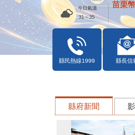
苗栗幣
今日氣溫
31 ~ 35
縣民熱線1999
縣長信
縣府新聞