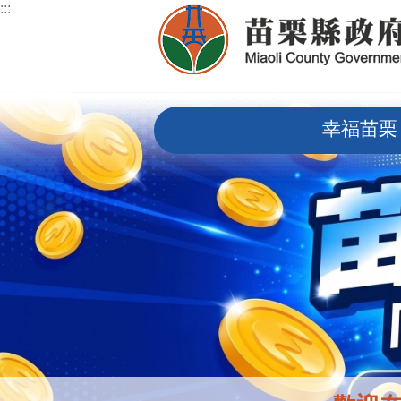
:::
跳到主要內容區塊
:::
幸福苗栗