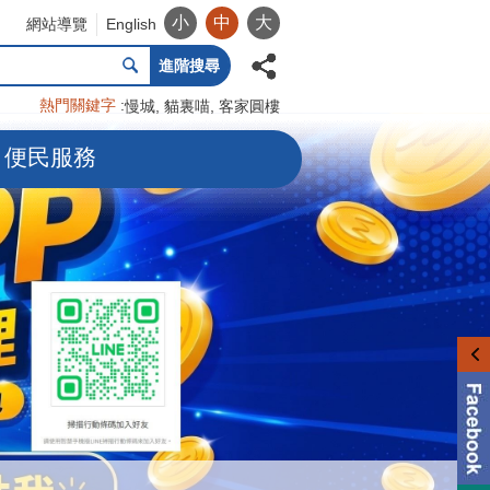
小
中
大
網站導覽
English
進階搜尋
熱門關鍵字
慢城
貓裏喵
客家圓樓
便民服務