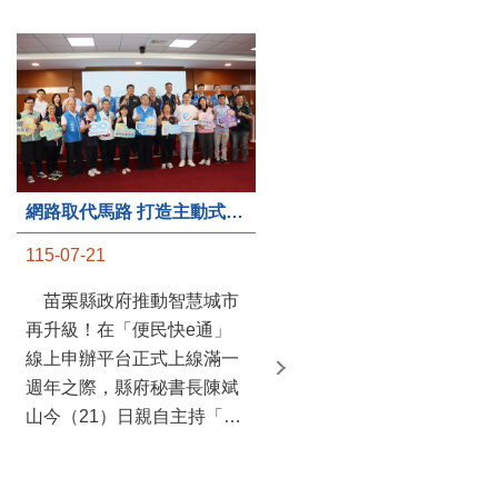
第235處關懷據點揭牌運作 縣長宣布共餐補助將加碼到1萬元
網路取代馬路 打造主動式數位便民服務 苗栗便民快e通 2.0智慧升級啟用
115-07-20
115-07-21
苗栗縣政府攜手牧田家庭
苗栗縣政府推動智慧城市
關懷協會，在頭屋鄉設立的
再升級！在「便民快e通」
社區照顧關懷據點20日揭牌
線上申辦平台正式上線滿一
運作，這是鄉內第6個、全
週年之際，縣府秘書長陳斌
縣第235處的據點；縣長鍾
山今（21）日親自主持「便
東錦在主持揭牌儀式推進據
民快e通 2.0 啟用記者會」，
點總數的同時，也宣布年底
宣布系統全面升級。數位發