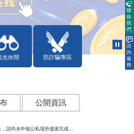
聯
絡
我
們
諮
詢
服
觀光休閒
防詐騙專區
務
布
公開資訊
115年第2季固定源空污費申報已於7月底截止，請尚未申報公私場所儘速完成申繳，以免面臨滯納金及罰鍰!