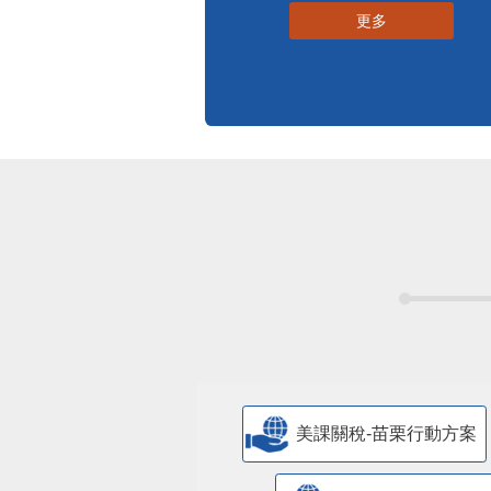
更多
美課關稅-苗栗行動方案