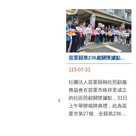
苗栗縣第236處關懷據點在苗栗市維祥里揭牌
115-07-31
社團法人苗栗縣桐欣照顧服
務協會在苗栗市維祥里成立
的社區照顧關懷據點，31日
上午舉辦揭牌典禮，此為苗
栗市第27個、全縣第236處
的據點。苗栗縣長鍾東錦上
午主持揭牌儀式，頒發15萬