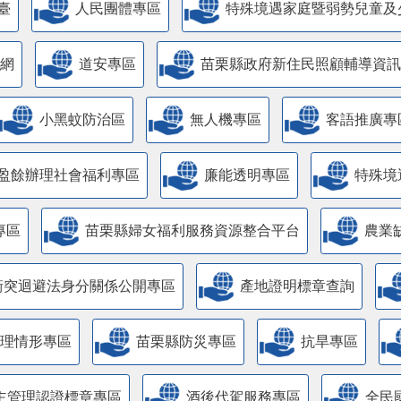
臺
人民團體專區
特殊境遇家庭暨弱勢兒童及
網
道安專區
苗栗縣政府新住民照顧輔導資訊
小黑蚊防治區
無人機專區
客語推廣專
盈餘辦理社會福利專區
廉能透明專區
特殊境
專區
苗栗縣婦女福利服務資源整合平台
農業
衝突迴避法身分關係公開專區
產地證明標章查詢
管理情形專區
苗栗縣防災專區
抗旱專區