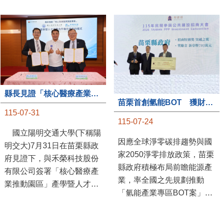
縣長見證「核心醫療產業推動園區」產學合作簽約儀式
苗栗首創氫能BOT 獲財政部「突破之翼」肯定
115-07-31
115-07-24
國立陽明交通大學(下稱陽
因應全球淨零碳排趨勢與國
明交大)7月31日在苗栗縣政
家2050淨零排放政策，苗栗
府見證下，與禾榮科技股份
縣政府積極布局前瞻能源產
有限公司簽署「核心醫療產
業，率全國之先規劃推動
業推動園區」產學暨人才培
「氫能產業專區BOT案」，
育合作備忘錄，為苗栗產業
透過促進民間參與公共建設
升級注入新動能，會中，縣