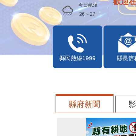
苗栗幣
今日氣溫
26 ~ 27
縣民熱線1999
縣長信
縣府新聞