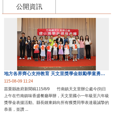
公開資訊
地方各界齊心支持教育 天文里獎學金鼓勵學童勇敢追夢
115-08-09 11:24
苗栗縣政府新聞稿115/8/9 竹南鎮天文里辦公處今(9)日
上午在竹南鎮味香盛餐廳舉辦，天文里國小一年級至六年級
獎學金表揚活動。縣長鍾東錦向所有獲獎同學表達最誠摯的
恭喜，並讚 ...