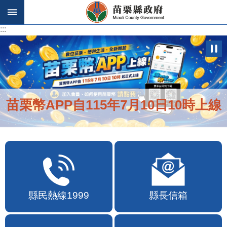
跳到主要內容區塊
:::
:::
苗栗幣APP自115年7月10日10時上線
縣民熱線1999
縣長信箱