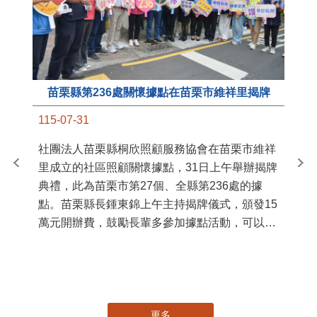
苗栗縣第236處關懷據點在苗栗市維祥里揭牌
11
115-07-31
國
社團法人苗栗縣桐欣照顧服務協會在苗栗市維祥
苗
里成立的社區照顧關懷據點，31日上午舉辦揭牌
署
典禮，此為苗栗市第27個、全縣第236處的據
作
點。苗栗縣長鍾東錦上午主持揭牌儀式，頒發15
縣
萬元開辦費，鼓勵長輩多參加據點活動，可以更
手
加健康、長壽。 坐落於苗栗市維祥里光華街89
號的社區照顧關懷據點，今 ...
更多