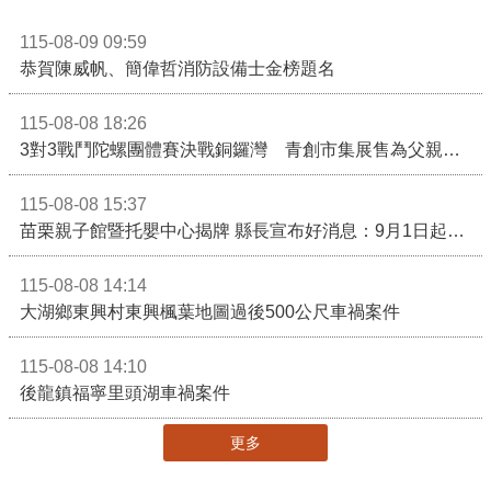
115-08-09 09:59
恭賀陳威帆、簡偉哲消防設備士金榜題名
115-08-08 18:26
3對3戰鬥陀螺團體賽決戰銅鑼灣 青創市集展售為父親節增添繽紛
115-08-08 15:37
苗栗親子館暨托嬰中心揭牌 縣長宣布好消息：9月1日起調降臨時托嬰費用
115-08-08 14:14
大湖鄉東興村東興楓葉地圖過後500公尺車禍案件
115-08-08 14:10
後龍鎮福寧里頭湖車禍案件
更多