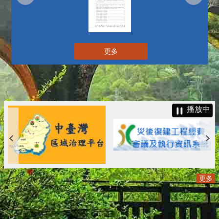
更多
播放中
更多