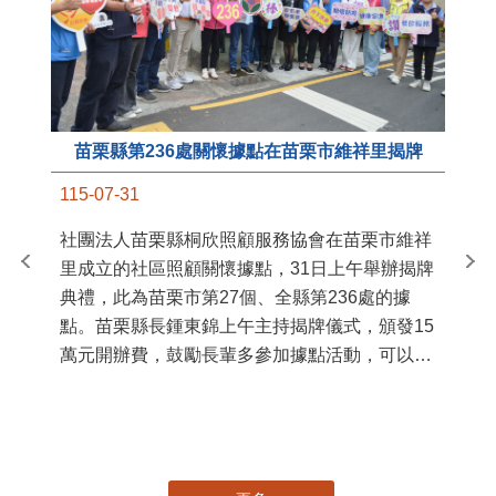
苗栗縣第236處關懷據點在苗栗市維祥里揭牌
11
115-07-31
國
社團法人苗栗縣桐欣照顧服務協會在苗栗市維祥
苗
里成立的社區照顧關懷據點，31日上午舉辦揭牌
署
典禮，此為苗栗市第27個、全縣第236處的據
作
點。苗栗縣長鍾東錦上午主持揭牌儀式，頒發15
縣
萬元開辦費，鼓勵長輩多參加據點活動，可以更
手
加健康、長壽。 坐落於苗栗市維祥里光華街89
號的社區照顧關懷據點，今 ...