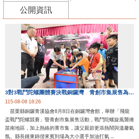
公開資訊
3對3戰鬥陀螺團體賽決戰銅鑼灣 青創市集展售為父親節增添繽紛
115-08-08 18:26
苗栗縣銅鑼青溪協會8月8日在銅鑼灣會館，舉辦「飛龍
盃戰鬥陀螺競賽」暨青創市集展售活動，戰鬥陀螺旋風襲捲
苗南地區，加上熱絡的菁市集，讓父親節更添熱鬧與溫馨氣
氛。縣長鍾東錦偕來賓到場為大小選手加油打氣 ...