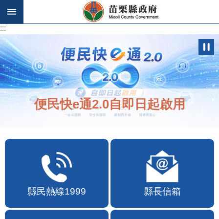
跳到主要內容區塊
:::
:::
便民快e通2.0自即日起啟用
縣民熱線1999
縣長信箱