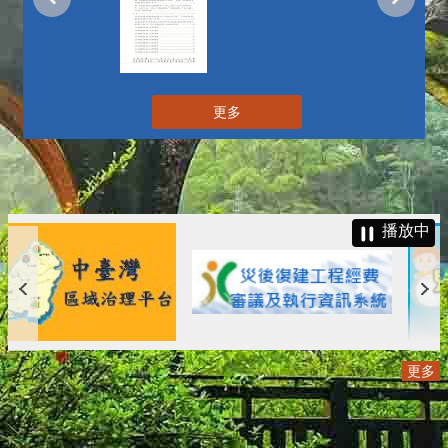
更多
播放中
更多