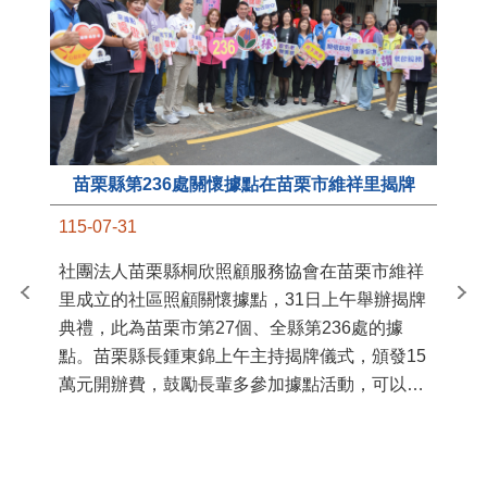
苗栗縣第236處關懷據點在苗栗市維祥里揭牌
11
115-07-31
國
社團法人苗栗縣桐欣照顧服務協會在苗栗市維祥
苗
里成立的社區照顧關懷據點，31日上午舉辦揭牌
署
典禮，此為苗栗市第27個、全縣第236處的據
作
點。苗栗縣長鍾東錦上午主持揭牌儀式，頒發15
縣
萬元開辦費，鼓勵長輩多參加據點活動，可以更
手
加健康、長壽。 坐落於苗栗市維祥里光華街89
號的社區照顧關懷據點，今 ...