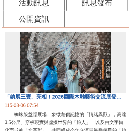
活動訊息
訊息發布
公開資訊
「鎮展三寶」亮相！2026國際木雕藝術交流展登場 國際木雕競賽得獎入圍名單同步揭曉
115-08-06 07:54
蜘蛛般盤踞展場、象徵創傷記憶的「情緒異獸」，高達
3.5公尺、穿梭現實與虛擬世界的「旅人」，以及由文字轉
化而成的「文字獸」，共同組成今年交流展最受矚目的「鎮