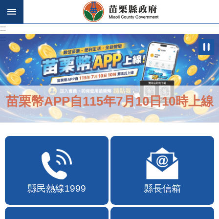
跳到主要內容區塊
:::
:::
苗栗幣APP自115年7月10日10時上線
縣民熱線1999
縣長信箱