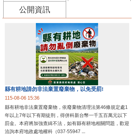
公開資訊
縣有耕地請勿非法棄置廢棄物，以免受罰!
115-08-06 15:36
縣有耕地非法棄置廢棄物，依廢棄物清理法第46條規定處1
年以上7年以下有期徒刑，得併科新台幣一千五百萬元以下
罰金。本府將加強查緝不法，如有縣有耕地相關問題，歡迎
洽詢本府地政處地權科（037-55947 ...