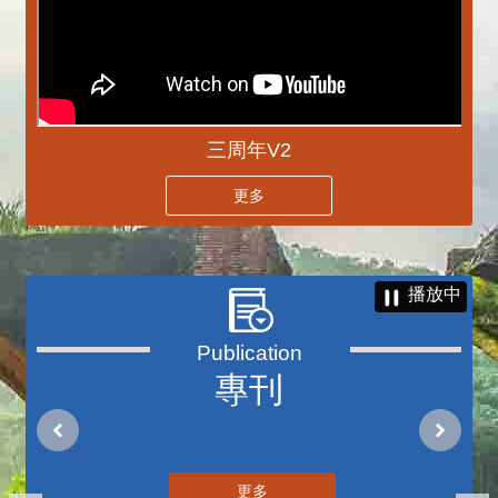
三周年V2
更多
播放中
專刊
更多