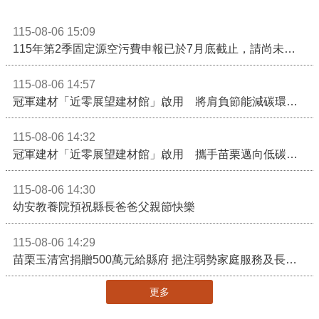
115-08-06 15:09
115年第2季固定源空污費申報已於7月底截止，請尚未申報公私場所儘速完成申繳，以免面臨滯納金及罰鍰!
115-08-06 14:57
冠軍建材「近零展望建材館」啟用 將肩負節能減碳環境教育重任
115-08-06 14:32
冠軍建材「近零展望建材館」啟用 攜手苗栗邁向低碳建築新未來
115-08-06 14:30
幼安教養院預祝縣長爸爸父親節快樂
115-08-06 14:29
苗栗玉清宮捐贈500萬元給縣府 挹注弱勢家庭服務及長照醫療資源
更多