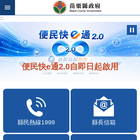
跳到主要內容區塊
:::
:::
便民快e通2.0自即日起啟用
縣民熱線1999
縣長信箱