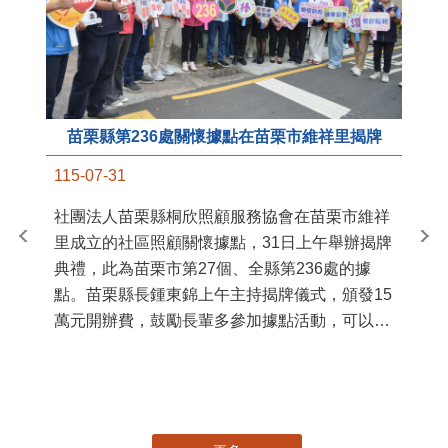
苗栗縣第236處關懷據點在苗栗市維祥里揭牌
11
115-07-31
國
社團法人苗栗縣桐欣照顧服務協會在苗栗市維祥
苗
里成立的社區照顧關懷據點，31日上午舉辦揭牌
署
典禮，此為苗栗市第27個、全縣第236處的據
作
點。苗栗縣長鍾東錦上午主持揭牌儀式，頒發15
縣
萬元開辦費，鼓勵長輩多參加據點活動，可以更
手
加健康、長壽。 坐落於苗栗市維祥里光華街89
號的社區照顧關懷據點，今 ...