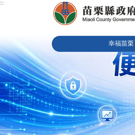
:::
跳到主要內容區塊
:::
幸福苗栗