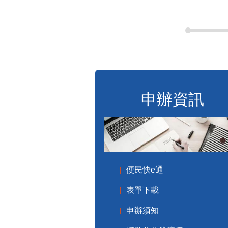
申辦資訊
便民快e通
表單下載
申辦須知