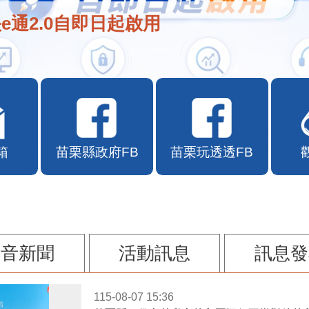
e通2.0自即日起啟用
箱
苗栗縣政府FB
苗栗玩透透FB
影音新聞
活動訊息
訊息發
115-08-07 15:36