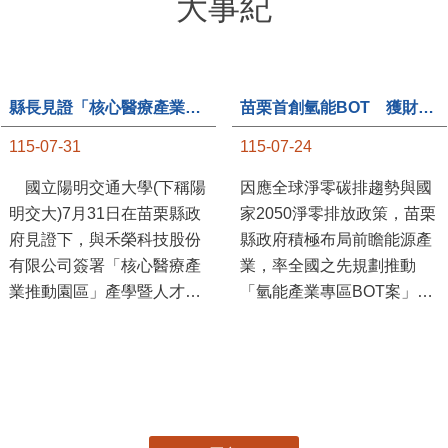
大事紀
縣長見證「核心醫療產業推動園區」產學合作簽約儀式
苗栗首創氫能BOT 獲財政部「突破之翼」肯定
115-07-31
115-07-24
國立陽明交通大學(下稱陽
因應全球淨零碳排趨勢與國
明交大)7月31日在苗栗縣政
家2050淨零排放政策，苗栗
府見證下，與禾榮科技股份
縣政府積極布局前瞻能源產
有限公司簽署「核心醫療產
業，率全國之先規劃推動
業推動園區」產學暨人才培
「氫能產業專區BOT案」，
育合作備忘錄，為苗栗產業
透過促進民間參與公共建設