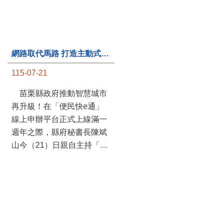
網路取代馬路 打造主動式數位便民服務 苗栗便民快e通 2.0智慧升級啟用
第235處關懷據點揭牌運作 縣長宣布共餐補助將加碼到1萬元
115-07-21
115-07-20
苗栗縣政府推動智慧城市
苗栗縣政府攜手牧田家庭
再升級！在「便民快e通」
關懷協會，在頭屋鄉設立的
線上申辦平台正式上線滿一
社區照顧關懷據點20日揭牌
週年之際，縣府秘書長陳斌
運作，這是鄉內第6個、全
山今（21）日親自主持「便
縣第235處的據點；縣長鍾
民快e通 2.0 啟用記者會」，
東錦在主持揭牌儀式推進據
宣布系統全面升級。數位發
點總數的同時，也宣布年底
展部資料創新司陳怡君副司
前可望將共餐補助直接調高
長蒞臨指導，共同表示對地
到每個月1萬元，另促鄉鎮
方政府智慧服務升級加值的
市公所視財力編列預算配合
肯定。 今日啟用記者 ...
加碼，跟上物價上漲的腳