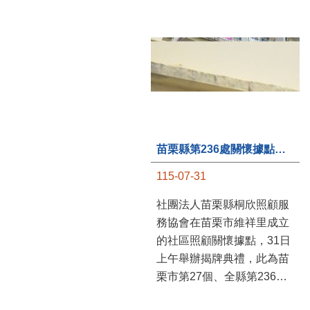
苗栗縣第236處關懷據點在苗栗市維祥里揭牌
115-07-31
社團法人苗栗縣桐欣照顧服
務協會在苗栗市維祥里成立
的社區照顧關懷據點，31日
上午舉辦揭牌典禮，此為苗
栗市第27個、全縣第236處
的據點。苗栗縣長鍾東錦上