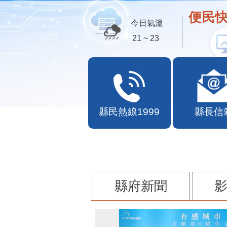
便民快
今日氣溫
21 ~ 23
縣民熱線1999
縣長信
縣府新聞