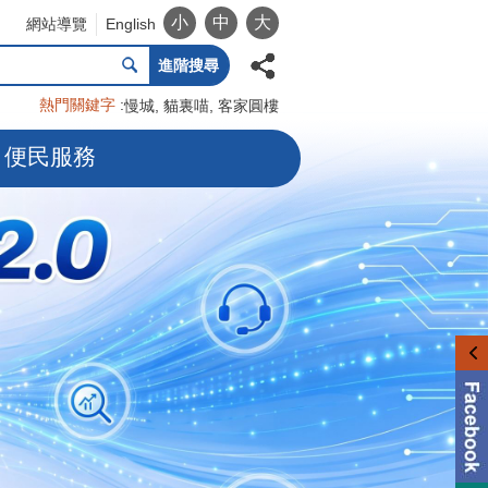
小
中
大
網站導覽
English
進階搜尋
熱門關鍵字
慢城
貓裏喵
客家圓樓
便民服務