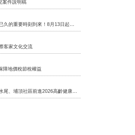
兒案件說明稿
行政院核定西拉雅族為平埔原住民族群 盼望已久的重要時刻到來！8月13日起受理民族成員名冊登記
際客家文化交流
保障地價稅節稅權益
苗栗農村綠色照顧成果登上全國舞台！ 後龍水尾、埔頂社區前進2026高齡健康產業博覽會