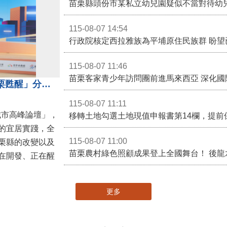
苗栗縣頭份市某私立幼兒園疑似不當對待幼
115-08-07 14:54
115-08-07 11:46
苗栗客家青少年訪問團前進馬來西亞 深化國
苗栗縣長鍾東錦受邀演講 「苗栗甦醒」分享近年轉變
115-08-07 11:11
城市高峰論壇」，
移轉土地勾選土地現值申報書第14欄，提前
的宜居實踐，全
115-08-07 11:00
栗縣的改變以及
在開發、正在醒
更多