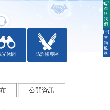
聯
絡
我
們
諮
詢
服
務
觀光休閒
防詐騙專區
布
公開資訊