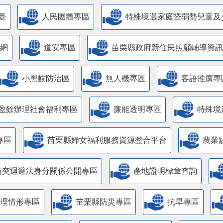
臺
人民團體專區
特殊境遇家庭暨弱勢兒童及
網
道安專區
苗栗縣政府新住民照顧輔導資訊
小黑蚊防治區
無人機專區
客語推廣專
盈餘辦理社會福利專區
廉能透明專區
特殊境
專區
苗栗縣婦女福利服務資源整合平台
農業
衝突迴避法身分關係公開專區
產地證明標章查詢
管理情形專區
苗栗縣防災專區
抗旱專區