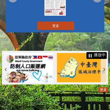
更多
播放中
更多