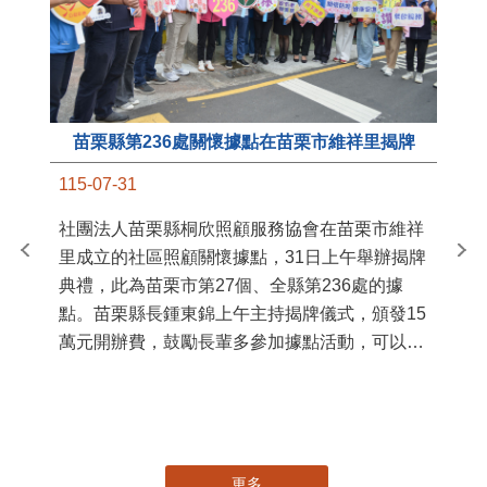
苗栗縣第236處關懷據點在苗栗市維祥里揭牌
11
115-07-31
國
社團法人苗栗縣桐欣照顧服務協會在苗栗市維祥
苗
里成立的社區照顧關懷據點，31日上午舉辦揭牌
署
典禮，此為苗栗市第27個、全縣第236處的據
作
點。苗栗縣長鍾東錦上午主持揭牌儀式，頒發15
縣
萬元開辦費，鼓勵長輩多參加據點活動，可以更
手
加健康、長壽。 坐落於苗栗市維祥里光華街89
號的社區照顧關懷據點，今 ...
更多