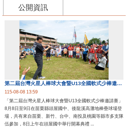
公開資訊
第二屆台灣火星人棒球大會暨U13全國軟式少棒邀請賽在苗栗舉辦
115-08-08 13:59
「第二屆台灣火星人棒球大會暨U13全國軟式少棒邀請賽」
8月8日至9日在苗栗縣頭屋國中、後龍溪高灘地棒壘球場登
場，共有來自苗栗、新竹、台中、南投及桃園等縣市多支隊
伍參加，8日上午在頭屋國中舉行開幕典禮 ...