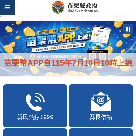
跳到主要內容區塊
:::
:::
苗栗幣APP自115年7月10日10時上線
縣民熱線1999
縣長信箱