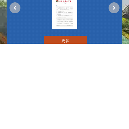
更多
播放中
更多