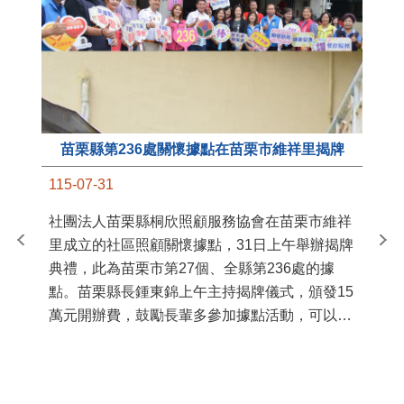
苗栗縣第236處關懷據點在苗栗市維祥里揭牌
11
115-07-31
國
社團法人苗栗縣桐欣照顧服務協會在苗栗市維祥
苗
里成立的社區照顧關懷據點，31日上午舉辦揭牌
署
典禮，此為苗栗市第27個、全縣第236處的據
作
點。苗栗縣長鍾東錦上午主持揭牌儀式，頒發15
縣
萬元開辦費，鼓勵長輩多參加據點活動，可以更
手
加健康、長壽。 坐落於苗栗市維祥里光華街89
號的社區照顧關懷據點，今 ...