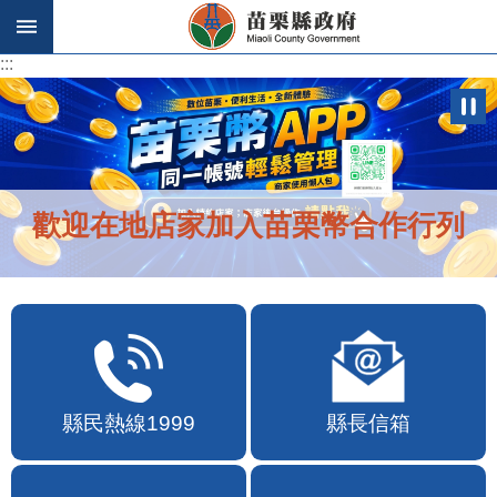
跳到主要內容區塊
:::
:::
歡迎在地店家加入苗栗幣合作行列
縣民熱線1999
縣長信箱