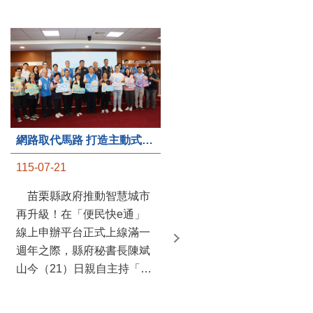
第235處關懷據點揭牌運作 縣長宣布共餐補助將加碼到1萬元
網路取代馬路 打造主動式數位便民服務 苗栗便民快e通 2.0智慧升級啟用
115-07-20
115-07-21
苗栗縣政府攜手牧田家庭
苗栗縣政府推動智慧城市
關懷協會，在頭屋鄉設立的
再升級！在「便民快e通」
社區照顧關懷據點20日揭牌
線上申辦平台正式上線滿一
運作，這是鄉內第6個、全
週年之際，縣府秘書長陳斌
縣第235處的據點；縣長鍾
山今（21）日親自主持「便
東錦在主持揭牌儀式推進據
民快e通 2.0 啟用記者會」，
點總數的同時，也宣布年底
宣布系統全面升級。數位發