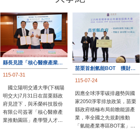
縣長見證「核心醫療產業推動園區」產學合作簽約儀式
苗栗首創氫能BOT 獲財政部「突破之翼」肯定
115-07-31
115-07-24
國立陽明交通大學(下稱陽
因應全球淨零碳排趨勢與國
明交大)7月31日在苗栗縣政
家2050淨零排放政策，苗栗
府見證下，與禾榮科技股份
縣政府積極布局前瞻能源產
有限公司簽署「核心醫療產
業，率全國之先規劃推動
業推動園區」產學暨人才培
「氫能產業專區BOT案」，
育合作備忘錄，為苗栗產業
透過促進民間參與公共建設
升級注入新動能，會中，縣