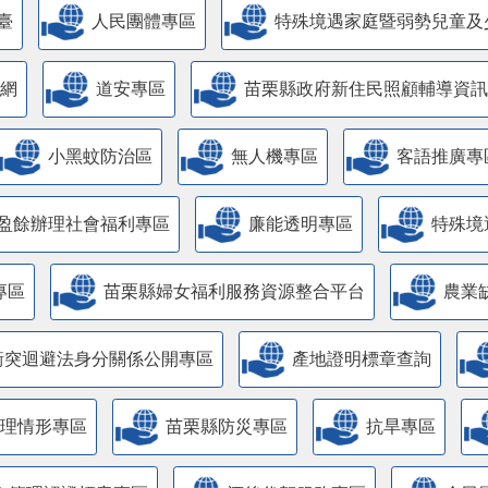
臺
人民團體專區
特殊境遇家庭暨弱勢兒童及
網
道安專區
苗栗縣政府新住民照顧輔導資訊
小黑蚊防治區
無人機專區
客語推廣專
盈餘辦理社會福利專區
廉能透明專區
特殊境
專區
苗栗縣婦女福利服務資源整合平台
農業
衝突迴避法身分關係公開專區
產地證明標章查詢
管理情形專區
苗栗縣防災專區
抗旱專區