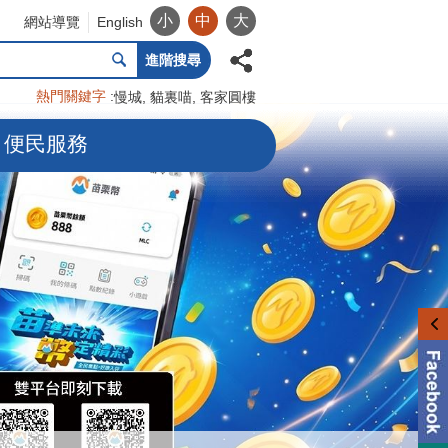
小
中
大
網站導覽
English
進階搜尋
熱門關鍵字
慢城
貓裏喵
客家圓樓
便民服務