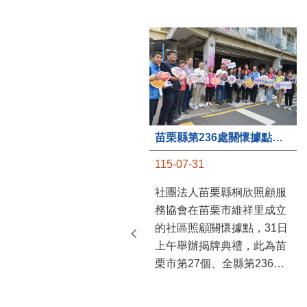
苗栗縣第236處關懷據點在苗栗市維祥里揭牌
115-07-31
社團法人苗栗縣桐欣照顧服
務協會在苗栗市維祥里成立
的社區照顧關懷據點，31日
上午舉辦揭牌典禮，此為苗
栗市第27個、全縣第236處
的據點。苗栗縣長鍾東錦上
午主持揭牌儀式，頒發15萬