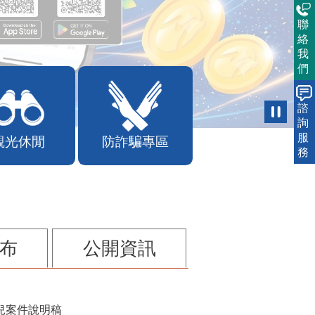
聯
絡
我
們
諮
詢
服
觀光休閒
防詐騙專區
務
布
公開資訊
兒案件說明稿