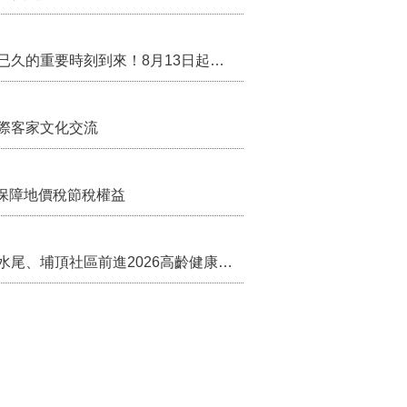
行政院核定西拉雅族為平埔原住民族群 盼望已久的重要時刻到來！8月13日起受理民族成員名冊登記
際客家文化交流
保障地價稅節稅權益
苗栗農村綠色照顧成果登上全國舞台！ 後龍水尾、埔頂社區前進2026高齡健康產業博覽會