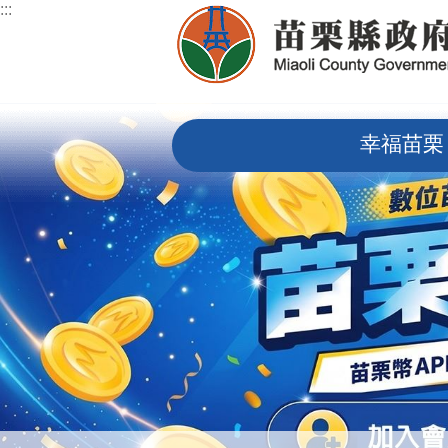
:::
跳到主要內容區塊
:::
幸福苗栗