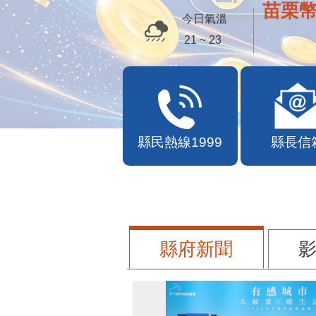
苗栗幣
今日氣溫
21 ~ 23
縣民熱線1999
縣長信
縣府新聞