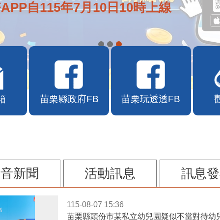
APP自115年7月10日10時上線
箱
苗栗縣政府FB
苗栗玩透透FB
影音新聞
活動訊息
訊息發
115-08-07 15:36
苗栗縣頭份市某私立幼兒園疑似不當對待幼