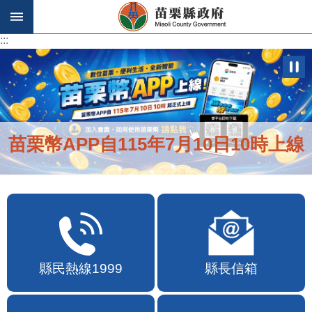
跳到主要內容區塊
:::
:::
苗栗幣APP自115年7月10日10時上線
縣民熱線1999
縣長信箱