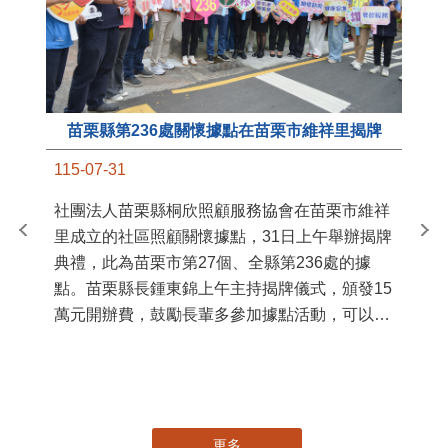
苗栗縣第236處關懷據點在苗栗市維祥里揭牌
11
115-07-31
國
社團法人苗栗縣桐欣照顧服務協會在苗栗市維祥
苗
里成立的社區照顧關懷據點，31日上午舉辦揭牌
署
典禮，此為苗栗市第27個、全縣第236處的據
作
點。苗栗縣長鍾東錦上午主持揭牌儀式，頒發15
縣
萬元開辦費，鼓勵長輩多參加據點活動，可以更
手
加健康、長壽。 坐落於苗栗市維祥里光華街89
號的社區照顧關懷據點，今 ...
更多