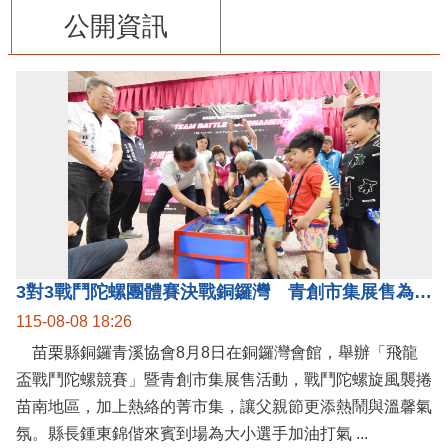
公開資訊
3對3戰鬥陀螺團體賽決戰銅鑼灣 青創市集展售為父親節增添繽紛
115-08-08 18:26
苗栗縣銅鑼青溪協會8月8日在銅鑼灣會館，舉辦「飛龍
盃戰鬥陀螺競賽」暨青創市集展售活動，戰鬥陀螺旋風襲捲
苗南地區，加上熱絡的菁市集，讓父親節更添熱鬧與溫馨氣
氛。縣長鍾東錦偕來賓到場為大小選手加油打氣 ...