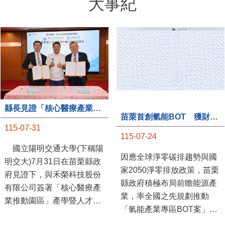
大事紀
縣長見證「核心醫療產業推動園區」產學合作簽約儀式
苗栗首創氫能BOT 獲財政部「突破之翼」肯定
115-07-31
115-07-24
國立陽明交通大學(下稱陽
因應全球淨零碳排趨勢與國
明交大)7月31日在苗栗縣政
家2050淨零排放政策，苗栗
府見證下，與禾榮科技股份
縣政府積極布局前瞻能源產
有限公司簽署「核心醫療產
業，率全國之先規劃推動
業推動園區」產學暨人才培
「氫能產業專區BOT案」，
育合作備忘錄，為苗栗產業
透過促進民間參與公共建設