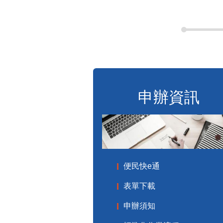
申辦資訊
便民快e通
表單下載
申辦須知