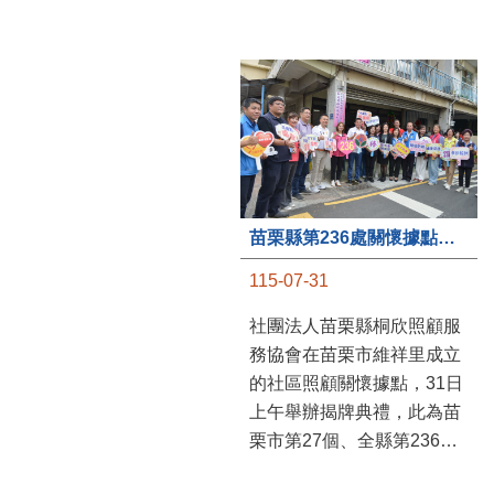
苗栗縣第236處關懷據點在苗栗市維祥里揭牌
115-07-31
社團法人苗栗縣桐欣照顧服
務協會在苗栗市維祥里成立
的社區照顧關懷據點，31日
上午舉辦揭牌典禮，此為苗
栗市第27個、全縣第236處
的據點。苗栗縣長鍾東錦上