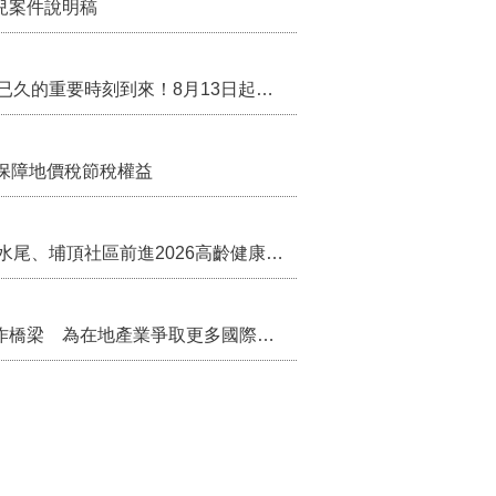
兒案件說明稿
行政院核定西拉雅族為平埔原住民族群 盼望已久的重要時刻到來！8月13日起受理民族成員名冊登記
保障地價稅節稅權益
苗栗農村綠色照顧成果登上全國舞台！ 後龍水尾、埔頂社區前進2026高齡健康產業博覽會
把握國際交流契機 苗栗縣政府搭建海外合作橋梁 為在地產業爭取更多國際市場機會