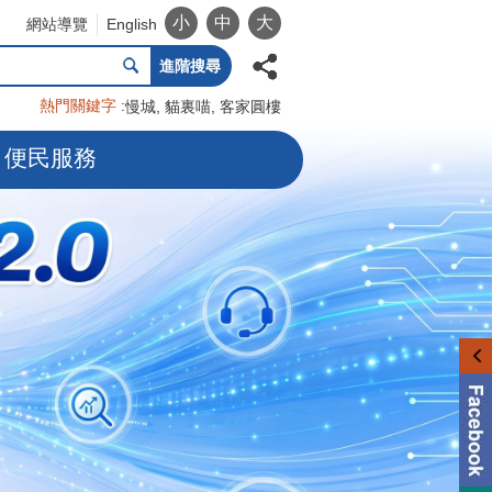
小
中
大
網站導覽
English
進階搜尋
熱門關鍵字
慢城
貓裏喵
客家圓樓
便民服務