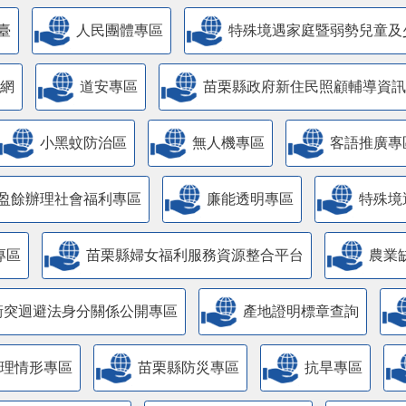
臺
人民團體專區
特殊境遇家庭暨弱勢兒童及
網
道安專區
苗栗縣政府新住民照顧輔導資訊
小黑蚊防治區
無人機專區
客語推廣專
盈餘辦理社會福利專區
廉能透明專區
特殊境
專區
苗栗縣婦女福利服務資源整合平台
農業
衝突迴避法身分關係公開專區
產地證明標章查詢
管理情形專區
苗栗縣防災專區
抗旱專區