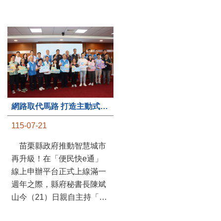
第235處關懷據點揭牌運作 縣長宣布共餐補助將加碼到1萬元
網路取代馬路 打造主動式數位便民服務 苗栗便民快e通 2.0智慧升級啟用
115-07-20
115-07-21
苗栗縣政府攜手牧田家庭
苗栗縣政府推動智慧城市
關懷協會，在頭屋鄉設立的
再升級！在「便民快e通」
社區照顧關懷據點20日揭牌
線上申辦平台正式上線滿一
運作，這是鄉內第6個、全
週年之際，縣府秘書長陳斌
縣第235處的據點；縣長鍾
山今（21）日親自主持「便
東錦在主持揭牌儀式推進據
民快e通 2.0 啟用記者會」，
點總數的同時，也宣布年底