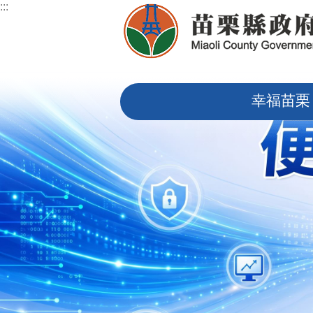
:::
跳到主要內容區塊
:::
幸福苗栗