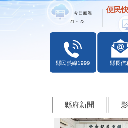
便民快
今日氣溫
21 ~ 23
縣民熱線1999
縣長信
縣府新聞