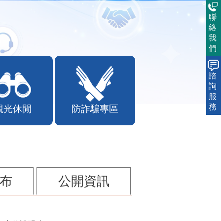
聯
絡
我
們
諮
詢
服
務
觀光休閒
防詐騙專區
布
公開資訊