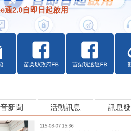
e通2.0自即日起啟用
箱
苗栗縣政府FB
苗栗玩透透FB
影音新聞
活動訊息
訊息發
115-08-07 15:36