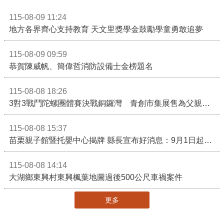
115-08-09 11:24
地方各界齊心支持教育 天文里獎學金鼓勵學童勇敢追夢
115-08-09 09:59
恭賀陳威帆、簡偉哲消防設備士金榜題名
115-08-08 18:26
3對3戰鬥陀螺團體賽決戰銅鑼灣 青創市集展售為父親節增添繽紛
115-08-08 15:37
苗栗親子館暨托嬰中心揭牌 縣長宣布好消息：9月1日起調降臨時托嬰費用
115-08-08 14:14
大湖鄉東興村東興楓葉地圖過後500公尺車禍案件
更多