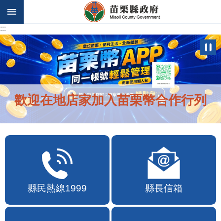
跳到主要內容區塊
:::
:::
歡迎在地店家加入苗栗幣合作行列
縣民熱線1999
縣長信箱