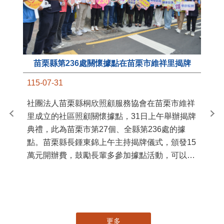
苗栗縣第236處關懷據點在苗栗市維祥里揭牌
11
115-07-31
國
社團法人苗栗縣桐欣照顧服務協會在苗栗市維祥
苗
里成立的社區照顧關懷據點，31日上午舉辦揭牌
署
典禮，此為苗栗市第27個、全縣第236處的據
作
點。苗栗縣長鍾東錦上午主持揭牌儀式，頒發15
縣
萬元開辦費，鼓勵長輩多參加據點活動，可以更
手
加健康、長壽。 坐落於苗栗市維祥里光華街89
號的社區照顧關懷據點，今 ...
更多