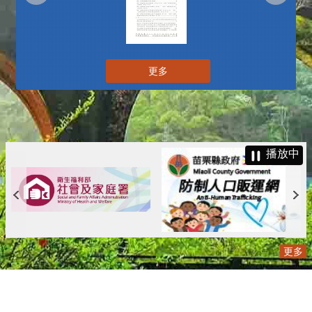
更多
播放中
更多