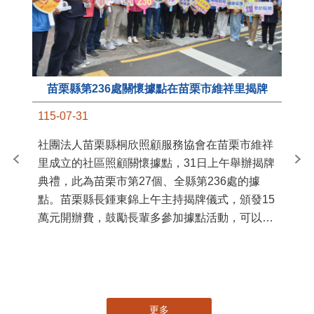
苗栗縣第236處關懷據點在苗栗市維祥里揭牌
11
115-07-31
國
社團法人苗栗縣桐欣照顧服務協會在苗栗市維祥
苗
里成立的社區照顧關懷據點，31日上午舉辦揭牌
署
典禮，此為苗栗市第27個、全縣第236處的據
作
點。苗栗縣長鍾東錦上午主持揭牌儀式，頒發15
縣
萬元開辦費，鼓勵長輩多參加據點活動，可以更
手
加健康、長壽。 坐落於苗栗市維祥里光華街89
號的社區照顧關懷據點，今 ...
更多