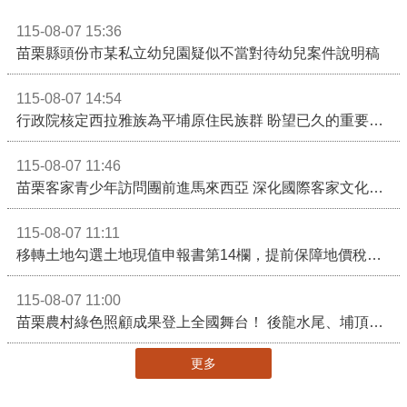
115-08-07 15:36
苗栗縣頭份市某私立幼兒園疑似不當對待幼兒案件說明稿
115-08-07 14:54
行政院核定西拉雅族為平埔原住民族群 盼望已久的重要時刻到來！8月13日起受理民族成員名冊登記
115-08-07 11:46
苗栗客家青少年訪問團前進馬來西亞 深化國際客家文化交流
115-08-07 11:11
移轉土地勾選土地現值申報書第14欄，提前保障地價稅節稅權益
115-08-07 11:00
苗栗農村綠色照顧成果登上全國舞台！ 後龍水尾、埔頂社區前進2026高齡健康產業博覽會
更多