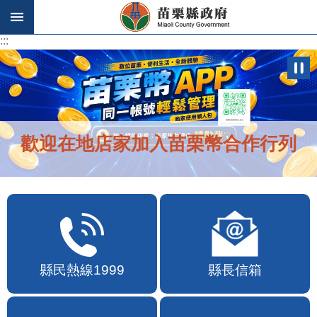
跳到主要內容區塊
:::
:::
歡迎在地店家加入苗栗幣合作行列
縣民熱線1999
縣長信箱