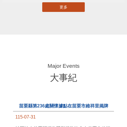
更多
大事紀
苗栗縣第236處關懷據點在苗栗市維祥里揭牌
115-07-31
11