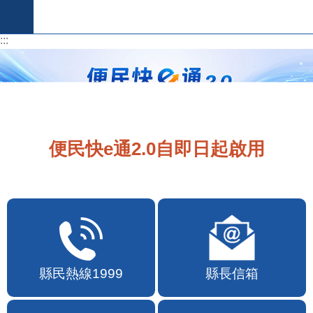
跳到主要內容區塊
:::
:::
便民快e通2.0自即日起啟用
縣民熱線1999
縣長信箱