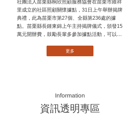
社團法人苗栗縣桐欣照顧服務協會在苗栗市維祥
國
里成立的社區照顧關懷據點，31日上午舉辦揭牌
苗
典禮，此為苗栗市第27個、全縣第236處的據
署
點。苗栗縣長鍾東錦上午主持揭牌儀式，頒發15
作
萬元開辦費，鼓勵長輩多參加據點活動，可以更
縣
加健康、長壽。 坐落於苗栗市維祥里光華街89
手
號的社區照顧關懷據點，今 ...
更多
資訊透明專區