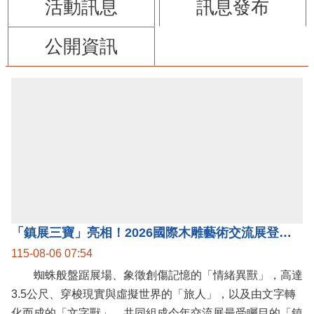
活動訊息
訊息發布
公開資訊
「鎮展三寶」亮相！2026國際木雕藝術交流展登場 國際木雕競賽得獎入圍名單同步揭曉
115-08-06 07:54
蜘蛛般盤踞展場、象徵創傷記憶的「情緒異獸」，高達
3.5公尺、穿梭現實與虛擬世界的「旅人」，以及由文字轉
化而成的「文字獸」，共同組成今年交流展最受矚目的「鎮