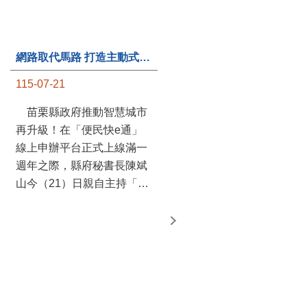
網路取代馬路 打造主動式數位便民服務 苗栗便民快e通 2.0智慧升級啟用
第235處關懷據點揭牌運作 縣長宣布共餐補助將加碼到1萬元
115-07-21
115-07-20
苗栗縣政府推動智慧城市
苗栗縣政府攜手牧田家庭
再升級！在「便民快e通」
關懷協會，在頭屋鄉設立的
線上申辦平台正式上線滿一
社區照顧關懷據點20日揭牌
週年之際，縣府秘書長陳斌
運作，這是鄉內第6個、全
山今（21）日親自主持「便
縣第235處的據點；縣長鍾
民快e通 2.0 啟用記者會」，
東錦在主持揭牌儀式推進據
宣布系統全面升級。數位發
點總數的同時，也宣布年底
展部資料創新司陳怡君副司
前可望將共餐補助直接調高
長蒞臨指導，共同表示對地
到每個月1萬元，另促鄉鎮
方政府智慧服務升級加值的
市公所視財力編列預算配合
肯定。 今日啟用記者 ...
加碼，跟上物價上漲的腳