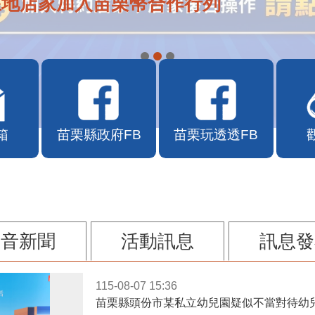
在地店家加入苗栗幣合作行列
箱
苗栗縣政府FB
苗栗玩透透FB
影音新聞
活動訊息
訊息發
115-08-07 15:36
苗栗縣頭份市某私立幼兒園疑似不當對待幼