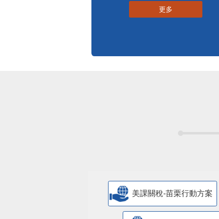
更多
美課關稅-苗栗行動方案