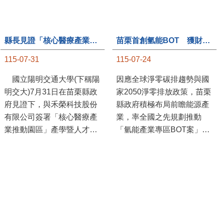
苗栗首創氫能BOT 獲財政部「突破之翼」肯定
115-07-24
因應全球淨零碳排趨勢與國
家2050淨零排放政策，苗栗
縣長見證「核心醫療產業推動園區」產學合作簽約儀式
縣政府積極布局前瞻能源產
115-07-31
業，率全國之先規劃推動
「氫能產業專區BOT案」，
國立陽明交通大學(下稱陽
透過促進民間參與公共建設
明交大)7月31日在苗栗縣政
（BOT）模式，引進民間資
府見證下，與禾榮科技股份
金、技術與營運能量，打造
有限公司簽署「核心醫療產
全國首座以氫能產業為核心
業推動園區」產學暨人才培
的專業園區，展現苗栗推動
育合作備忘錄，為苗栗產業
新能源產業及能源轉型的前
升級注入新動能，會中，縣