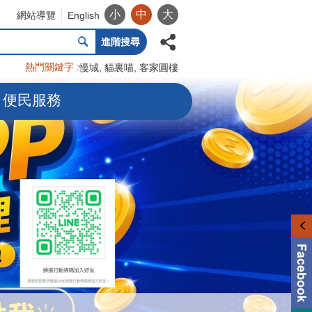
小
中
大
網站導覽
English
進階搜尋
熱門關鍵字
慢城
貓裏喵
客家圓樓
便民服務