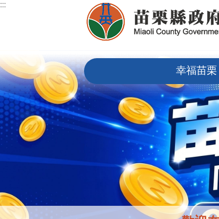
:::
跳到主要內容區塊
:::
幸福苗栗