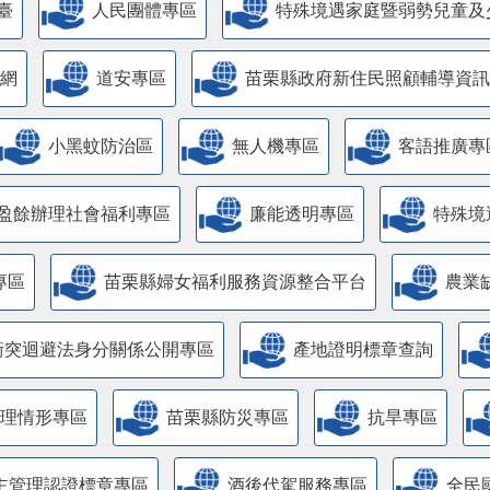
臺
人民團體專區
特殊境遇家庭暨弱勢兒童及
網
道安專區
苗栗縣政府新住民照顧輔導資訊
小黑蚊防治區
無人機專區
客語推廣專
盈餘辦理社會福利專區
廉能透明專區
特殊境
專區
苗栗縣婦女福利服務資源整合平台
農業
衝突迴避法身分關係公開專區
產地證明標章查詢
管理情形專區
苗栗縣防災專區
抗旱專區
主管理認證標章專區
酒後代駕服務專區
全民