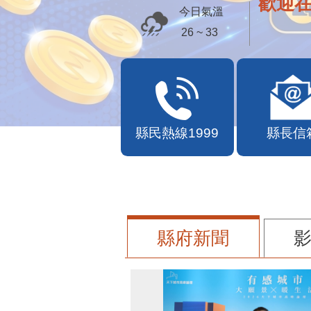
歡迎
今日氣溫
26 ~ 33
縣民熱線1999
縣長信
縣府新聞