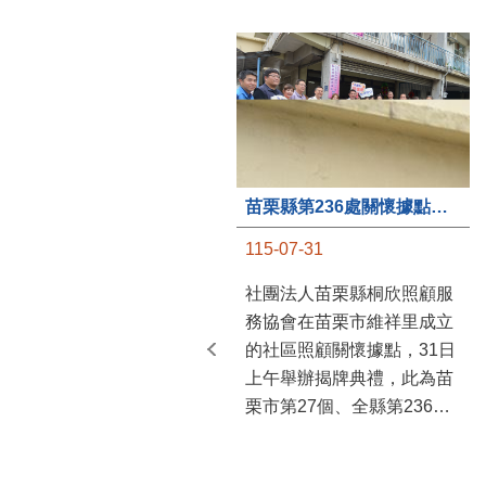
苗栗縣第236處關懷據點在苗栗市維祥里揭牌
115-07-31
社團法人苗栗縣桐欣照顧服
務協會在苗栗市維祥里成立
的社區照顧關懷據點，31日
上午舉辦揭牌典禮，此為苗
栗市第27個、全縣第236處
的據點。苗栗縣長鍾東錦上
午主持揭牌儀式，頒發15萬