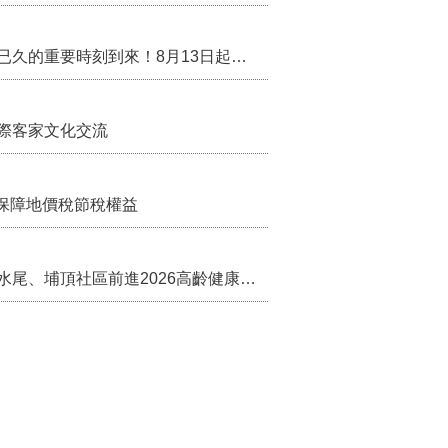
行政院核定西拉雅族為平埔原住民族群 盼望已久的重要時刻到來！8月13日起受理民族成員名冊登記
際客家文化交流
保障地價稅節稅權益
苗栗農村綠色照顧成果登上全國舞台！ 後龍水尾、埔頂社區前進2026高齡健康產業博覽會