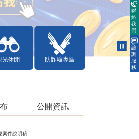
聯
絡
我
們
諮
詢
觀光休閒
防詐騙專區
服
務
布
公開資訊
兒案件說明稿