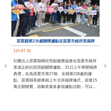
苗栗縣第236處關懷據點在苗栗市維祥里揭牌
11
115-07-31
國
社團法人苗栗縣桐欣照顧服務協會在苗栗市維祥
苗
里成立的社區照顧關懷據點，31日上午舉辦揭牌
署
典禮，此為苗栗市第27個、全縣第236處的據
作
點。苗栗縣長鍾東錦上午主持揭牌儀式，頒發15
縣
萬元開辦費，鼓勵長輩多參加據點活動，可以更
手
加健康、長壽。 坐落於苗栗市維祥里光華街89
號的社區照顧關懷據點，今 ...