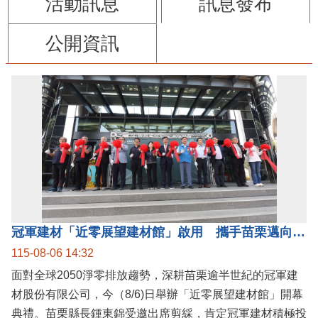
活動訊息
訊息發布
公開資訊
冠軍建材「近零展望建材館」啟用 攜手苗栗邁向低碳建築新未來
115-08-06 14:32
面對全球2050淨零排放趨勢，深耕苗栗逾半世紀的冠軍建
材股份有限公司，今（8/6)日舉辦「近零展望建材館」開幕
典禮。苗栗縣長鍾東錦受邀出席剪綵，肯定冠軍建材積極投