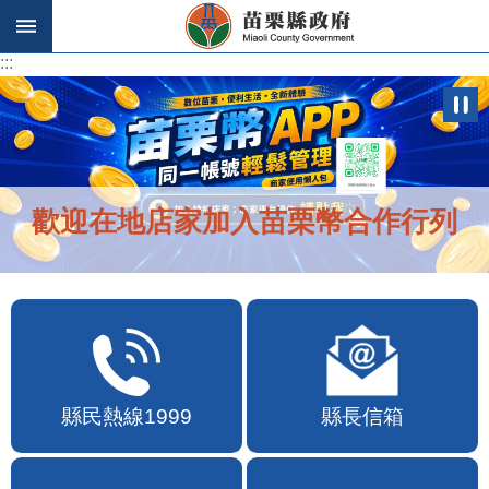
跳到主要內容區塊
:::
:::
歡迎在地店家加入苗栗幣合作行列
縣民熱線1999
縣長信箱