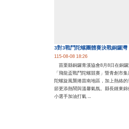
115-08-08 18:26
苗栗縣銅鑼青溪協會8月8日在銅鑼
「飛龍盃戰鬥陀螺競賽」暨青創市集
陀螺旋風襲捲苗南地區，加上熱絡的
節更添熱鬧與溫馨氣氛。縣長鍾東錦
小選手加油打氣 ...