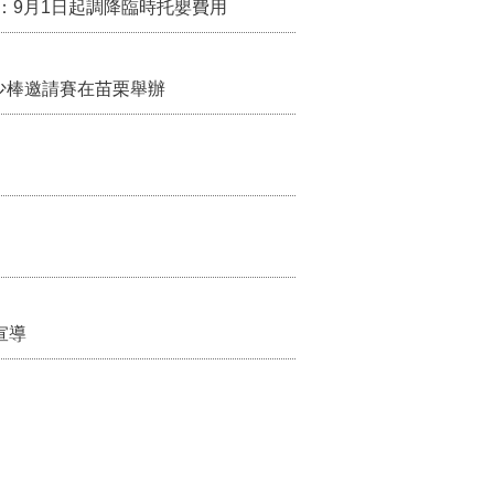
：9月1日起調降臨時托嬰費用
少棒邀請賽在苗栗舉辦
宣導