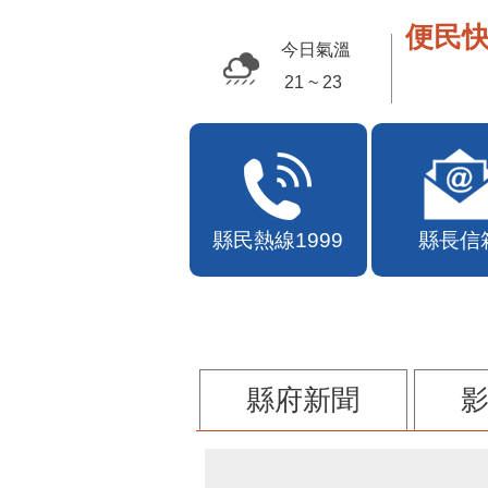
便民快
今日氣溫
26 ~ 31
縣民熱線1999
縣長信
縣府新聞