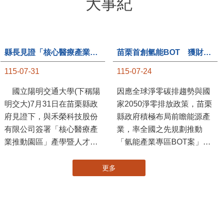
大事紀
縣長見證「核心醫療產業推動園區」產學合作簽約儀式
苗栗首創氫能BOT 獲財政部「突破之翼」肯定
115-07-31
115-07-24
國立陽明交通大學(下稱陽
因應全球淨零碳排趨勢與國
明交大)7月31日在苗栗縣政
家2050淨零排放政策，苗栗
府見證下，與禾榮科技股份
縣政府積極布局前瞻能源產
有限公司簽署「核心醫療產
業，率全國之先規劃推動
業推動園區」產學暨人才培
「氫能產業專區BOT案」，
育合作備忘錄，為苗栗產業
透過促進民間參與公共建設
升級注入新動能，會中，縣
（BOT）模式，引進民間資
更多
長提到醫療園區、高鐵周邊
金、技術與營運能量，打造
土地規劃，期許攜手各界共
全國首座以氫能產業為核心
創美好前景，透過產官學合
的專業園區，展現苗栗推動
作打造更幸福快樂的苗栗。
新能源產業及能源轉型的前