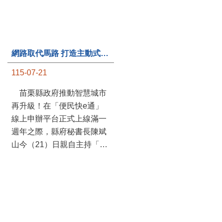
網路取代馬路 打造主動式數位便民服務 苗栗便民快e通 2.0智慧升級啟用
第235處關懷據點揭牌運作 縣長宣布共餐補助將加碼到1萬元
115-07-21
115-07-20
苗栗縣政府推動智慧城市
苗栗縣政府攜手牧田家庭
再升級！在「便民快e通」
關懷協會，在頭屋鄉設立的
線上申辦平台正式上線滿一
社區照顧關懷據點20日揭牌
週年之際，縣府秘書長陳斌
運作，這是鄉內第6個、全
山今（21）日親自主持「便
縣第235處的據點；縣長鍾
民快e通 2.0 啟用記者會」，
東錦在主持揭牌儀式推進據
宣布系統全面升級。數位發
點總數的同時，也宣布年底
展部資料創新司陳怡君副司
前可望將共餐補助直接調高
長蒞臨指導，共同表示對地
到每個月1萬元，另促鄉鎮
方政府智慧服務升級加值的
市公所視財力編列預算配合
肯定。 今日啟用記者 ...
加碼，跟上物價上漲的腳