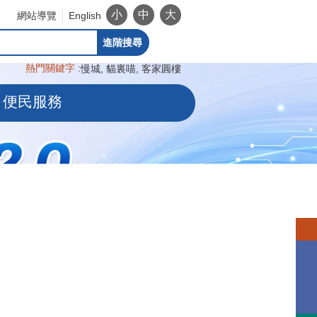
小
中
大
網站導覽
English
進階搜尋
熱門關鍵字
慢城
貓裏喵
客家圓樓
便民服務