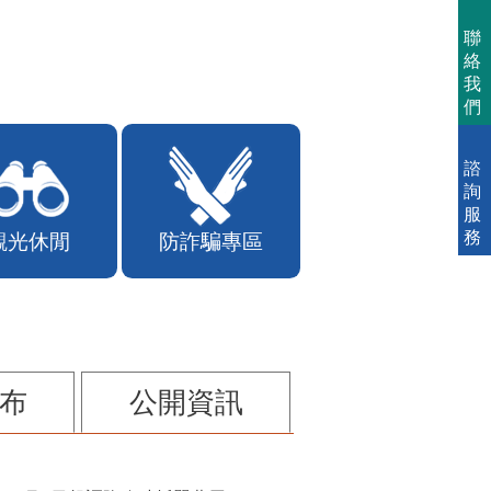
聯
絡
我
們
諮
詢
服
務
觀光休閒
防詐騙專區
布
公開資訊