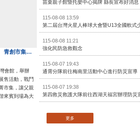
苗栗親子館暨托嬰中心揭牌 縣長宣布好消息
115-08-08 13:59
第二屆台灣火星人棒球大會暨U13全國軟式
115-08-08 11:21
強化民防急救觀念
3對3戰鬥陀螺團體賽決戰銅鑼灣 青創市集展售為父親節增添繽紛
115-08-07 19:43
灣會館，舉辦
通霄分隊前往梅南里活動中心進行防災宣導
展售活動，戰鬥
115-08-07 19:38
菁市集，讓父親
第四救災救護大隊前往西湖天福宮辦理防災
偕來賓到場為大
更多