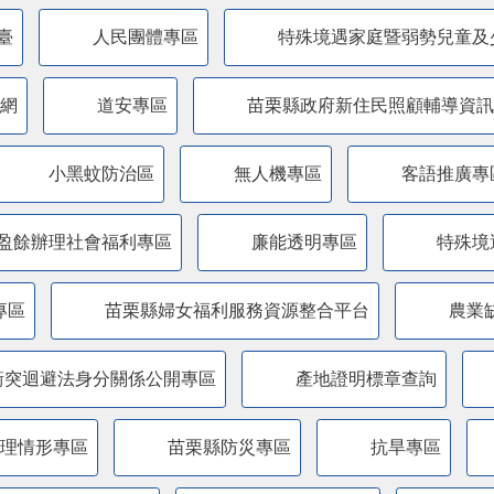
臺
人民團體專區
特殊境遇家庭暨弱勢兒童及
網
道安專區
苗栗縣政府新住民照顧輔導資訊
小黑蚊防治區
無人機專區
客語推廣專
盈餘辦理社會福利專區
廉能透明專區
特殊境
專區
苗栗縣婦女福利服務資源整合平台
農業
衝突迴避法身分關係公開專區
產地證明標章查詢
管理情形專區
苗栗縣防災專區
抗旱專區