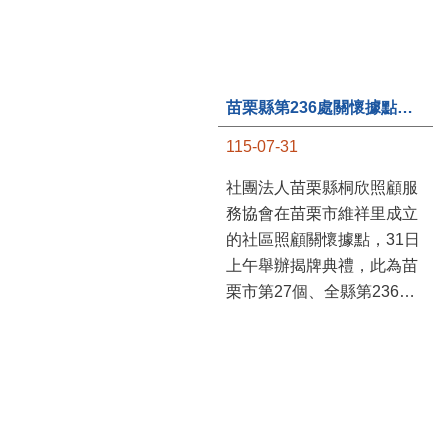
苗栗縣第236處關懷據點在苗栗市維祥里揭牌
115-07-31
社團法人苗栗縣桐欣照顧服
務協會在苗栗市維祥里成立
的社區照顧關懷據點，31日
上午舉辦揭牌典禮，此為苗
栗市第27個、全縣第236處
的據點。苗栗縣長鍾東錦上
午主持揭牌儀式，頒發15萬
元開辦費，鼓勵長輩多參加
據點活動，可以更加健康、
長壽。 坐落於苗栗市維祥
里光華街89號的社區照顧關