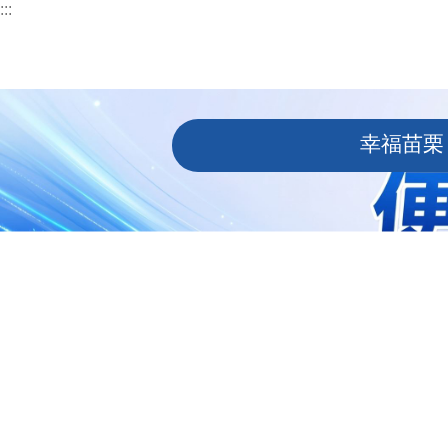
:::
跳到主要內容區塊
:::
幸福苗栗