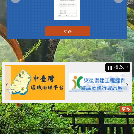
更多
播放中
更多