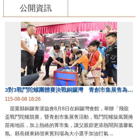
公開資訊
3對3戰鬥陀螺團體賽決戰銅鑼灣 青創市集展售為父親節增添繽紛
115-08-08 18:26
苗栗縣銅鑼青溪協會8月8日在銅鑼灣會館，舉辦「飛龍
盃戰鬥陀螺競賽」暨青創市集展售活動，戰鬥陀螺旋風襲捲
苗南地區，加上熱絡的菁市集，讓父親節更添熱鬧與溫馨氣
氛。縣長鍾東錦偕來賓到場為大小選手加油打氣 ...