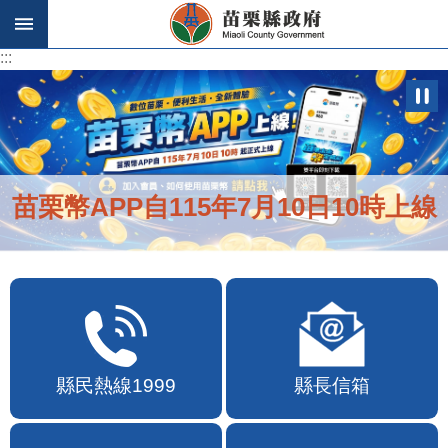
跳到主要內容區塊
:::
:::
苗栗幣APP自115年7月10日10時上線
縣民熱線1999
縣長信箱