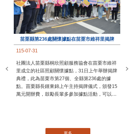
苗栗縣第236處關懷據點在苗栗市維祥里揭牌
11
115-07-31
國
社團法人苗栗縣桐欣照顧服務協會在苗栗市維祥
苗
里成立的社區照顧關懷據點，31日上午舉辦揭牌
署
典禮，此為苗栗市第27個、全縣第236處的據
作
點。苗栗縣長鍾東錦上午主持揭牌儀式，頒發15
縣
萬元開辦費，鼓勵長輩多參加據點活動，可以更
手
加健康、長壽。 坐落於苗栗市維祥里光華街89
號的社區照顧關懷據點，今 ...
更多