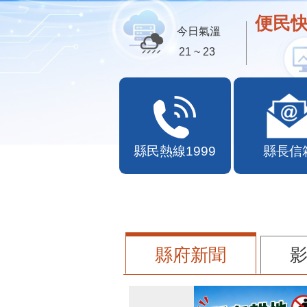
便民快
今日氣溫
21 ~ 23
縣民熱線1999
縣長信
縣府新聞