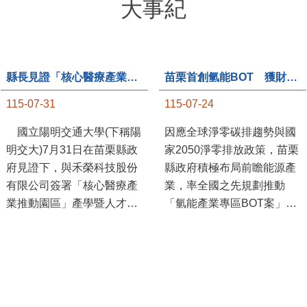
大事紀
縣長見證「核心醫療產業推動園區」產學合作簽約儀式
苗栗首創氫能BOT 獲財政部「突破之翼」肯定
115-07-31
115-07-24
國立陽明交通大學(下稱陽
因應全球淨零碳排趨勢與國
明交大)7月31日在苗栗縣政
家2050淨零排放政策，苗栗
府見證下，與禾榮科技股份
縣政府積極布局前瞻能源產
有限公司簽署「核心醫療產
業，率全國之先規劃推動
業推動園區」產學暨人才培
「氫能產業專區BOT案」，
育合作備忘錄，為苗栗產業
透過促進民間參與公共建設