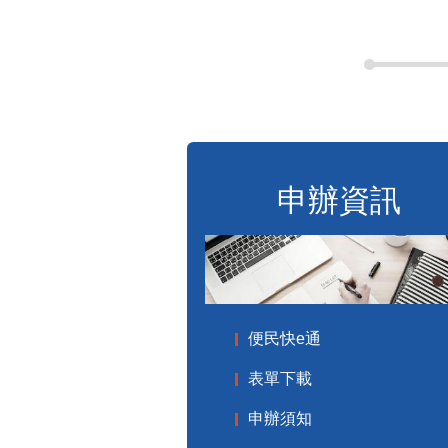
申辦資訊
便民快e通
表單下載
申辦須知