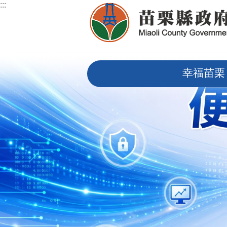
:::
跳到主要內容區塊
:::
幸福苗栗