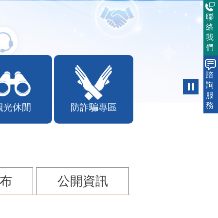
聯
絡
我
們
諮
詢
服
務
觀光休閒
防詐騙專區
布
公開資訊