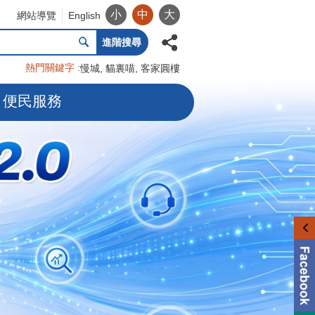
小
中
大
網站導覽
English
進階搜尋
熱門關鍵字
慢城
貓裏喵
客家圓樓
便民服務