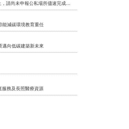
115年第2季固定源空污費申報已於7月底截止，請尚未申報公私場所儘速完成申繳，以免面臨滯納金及罰鍰!
節能減碳環境教育重任
栗邁向低碳建築新未來
家庭服務及長照醫療資源