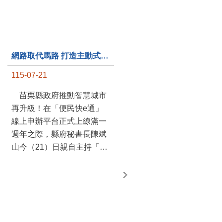
第235處關懷據點揭牌運作 縣長宣布共餐補助將加碼到1萬元
115-07-20
苗栗縣政府攜手牧田家庭
關懷協會，在頭屋鄉設立的
網路取代馬路 打造主動式數位便民服務 苗栗便民快e通 2.0智慧升級啟用
社區照顧關懷據點20日揭牌
115-07-21
運作，這是鄉內第6個、全
縣第235處的據點；縣長鍾
苗栗縣政府推動智慧城市
東錦在主持揭牌儀式推進據
再升級！在「便民快e通」
點總數的同時，也宣布年底
線上申辦平台正式上線滿一
前可望將共餐補助直接調高
週年之際，縣府秘書長陳斌
到每個月1萬元，另促鄉鎮
山今（21）日親自主持「便
市公所視財力編列預算配合
民快e通 2.0 啟用記者會」，