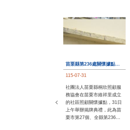
苗栗縣第236處關懷據點在苗栗市維祥里揭牌
115-07-31
社團法人苗栗縣桐欣照顧服
務協會在苗栗市維祥里成立
的社區照顧關懷據點，31日
上午舉辦揭牌典禮，此為苗
栗市第27個、全縣第236處
的據點。苗栗縣長鍾東錦上