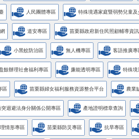
臺
人民團體專區
特殊境遇家庭暨弱勢兒童及
網
道安專區
苗栗縣政府新住民照顧輔導資訊
小黑蚊防治區
無人機專區
客語推廣專
盈餘辦理社會福利專區
廉能透明專區
特殊境
專區
苗栗縣婦女福利服務資源整合平台
農業
衝突迴避法身分關係公開專區
產地證明標章查詢
管理情形專區
苗栗縣防災專區
抗旱專區