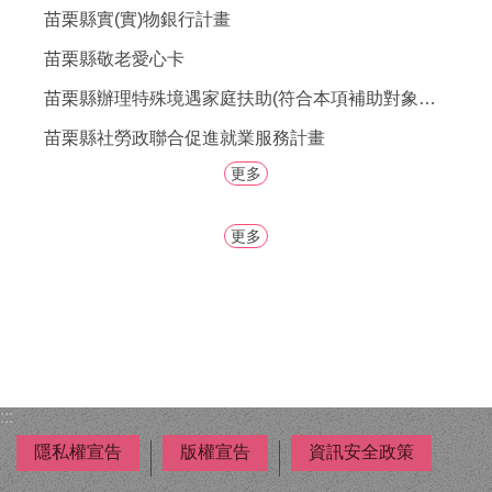
者
苗栗縣實(實)物銀行計畫
權
利
苗栗縣敬老愛心卡
公
苗栗縣辦理特殊境遇家庭扶助(符合本項補助對象之男性，歡迎提出申請。)
約
(CRPD)
苗栗縣社勞政聯合促進就業服務計畫
專
區
更多
公
更多
益
彩
券
盈
餘
補
助
:::
公
告
隱私權宣告
版權宣告
資訊安全政策
專