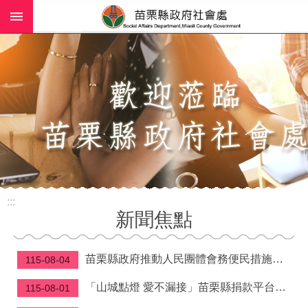
:::
跳到主要內容區塊
進
階
搜
尋
業
務
簡
介
:::
社
新聞焦點
工
(師)
服
苗栗縣政府推動人民團體會務便民措施—理事長當選證書免附照片、變更會址免換發立案證書
115-08-04
務
「山城點燈 愛不漏接」苗栗縣捐款平台滿週年 鍾東錦縣長感念各界「讓溫暖及時到位」
115-08-01
政