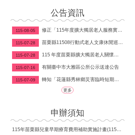
福
公告資訊
利
導
覽
修正「115年度擴大獨居老人服務實施計畫」第柒點
115-08-05
網
苗栗縣11508行動式老人文康休閒巡迴服務行程表
115-07-28
站
連
115 年度苗栗縣擴大獨居老人關懷服務計畫
115-07-28
結
有關臺中市大雅區公所公示送達公告
115-07-16
性
別
轉知「花蓮縣秀林鄉災害臨時短期安置補貼要點」
115-07-09
平
等
更多
專
區
申辦須知
身
心
障
115年苗栗縣兒童早期療育費用補助實施計畫(115年7月1日起實施)
礙