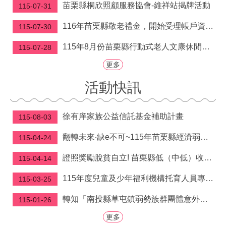
府
苗栗縣桐欣照顧服務協會-維祥站揭牌活動
115-07-31
資
訊
116年苗栗縣敬老禮金，開始受理帳戶資料建檔囉！
115-07-30
公
開
115年8月份苗栗縣行動式老人文康休閒巡迴服務行程表
115-07-28
更多
法
令
活動快訊
規
章
徐有庠家族公益信託基金補助計畫
115-08-03
公
佈
翻轉未來‧缺e不可~115年苗栗縣經濟弱勢學生電腦補助申請開跑啦!! 自5/4-9/30受理申請
115-04-24
欄
證照獎勵脫貧自立! 苗栗縣低（中低）收入戶取得技術士證照獎勵金即日起開放申請
115-04-14
便
民
115年度兒童及少年福利機構托育人員專業訓練課程
115-03-25
服
務
轉知「南投縣草屯鎮弱勢族群團體意外保險實施辦 法」公告、令、總說明、逐條說明及條文各1份
115-01-26
社
更多
會