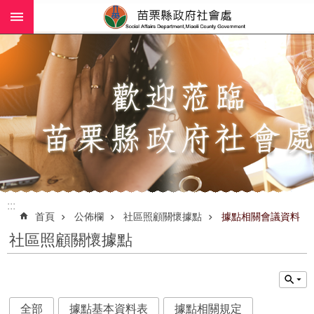
:::
跳到主要內容區塊
進
階
搜
尋
業
務
簡
介
:::
社
首頁
公佈欄
社區照顧關懷據點
據點相關會議資料
工
社區照顧關懷據點
(師)
服
務
政
全部
據點基本資料表
據點相關規定