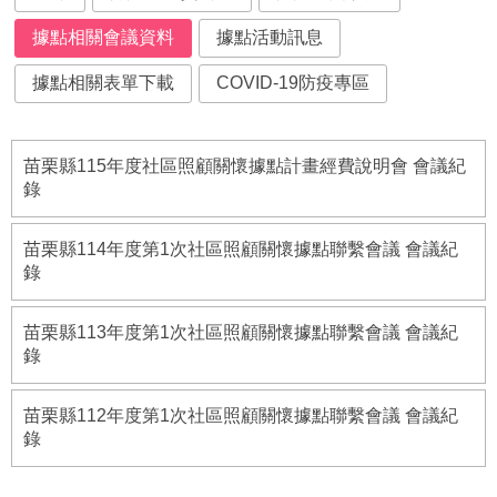
府
資
據點相關會議資料
據點活動訊息
訊
公
據點相關表單下載
COVID-19防疫專區
開
法
苗栗縣115年度社區照顧關懷據點計畫經費說明會 會議紀
令
錄
規
章
苗栗縣114年度第1次社區照顧關懷據點聯繫會議 會議紀
公
錄
佈
欄
苗栗縣113年度第1次社區照顧關懷據點聯繫會議 會議紀
便
錄
民
服
苗栗縣112年度第1次社區照顧關懷據點聯繫會議 會議紀
務
錄
社
會