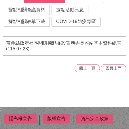
府
資
據點相關會議資料
據點活動訊息
訊
公
據點相關表單下載
COVID-19防疫專區
開
法
苗栗縣政府社區關懷據點並設置巷弄長照站基本資料總表
令
(115.07.23)
規
章
公
回上一頁
回最上面
佈
欄
便
民
服
:::
務
隱私權宣告
版權宣告
資訊安全政策
社
會