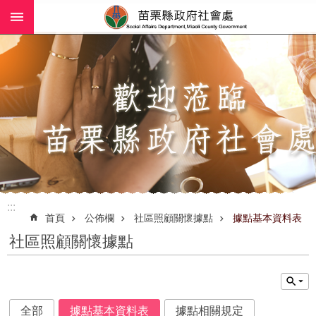
:::
跳到主要內容區塊
進
階
搜
尋
業
務
簡
介
:::
社
首頁
公佈欄
社區照顧關懷據點
據點基本資料表
工
社區照顧關懷據點
(師)
服
務
政
全部
據點基本資料表
據點相關規定