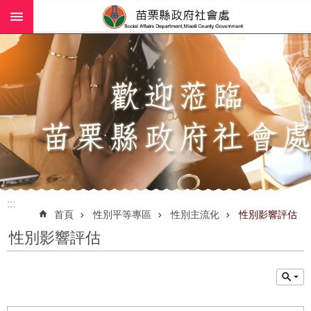
:::
跳到主要內容區塊
進
階
搜
尋
業
務
簡
介
:::
社
首頁
性別平等專區
性別主流化
性別影響評估
工
性別影響評估
(師)
服
務
政