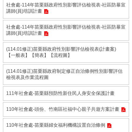
府
社會處-114年苗栗縣政府性別影響評估檢視表-社區防暴宣
資
講師(員)培訓計畫
訊
公
開
社會處-114年苗栗縣政府性別影響評估檢視表-社區防暴宣
講師(員)培訓計畫
法
令
(114.01修正)苗栗縣政府性別影響評估檢視表(計畫案)
規
【一般表】【簡表】【流程圖】
章
公
(114.01修正)苗栗縣政府制定修正自治條例性別影響評估
佈
檢視表及作業流程圖
欄
111年社會處-苗栗縣預防性新住民人身安全保護計畫
便
民
服
110年社會處-頭份、竹南區社福中心親子共遊方案計畫
務
社
110年社會處-苗栗縣婦女福利機構設置自治條例
會