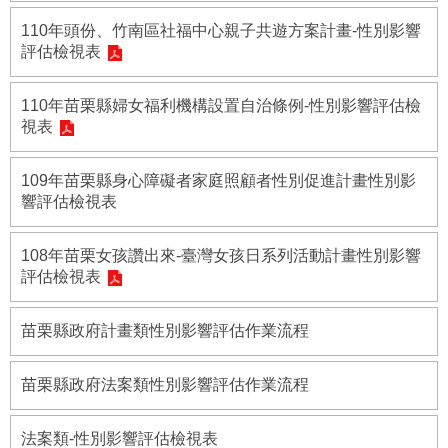
福
110年頭份、竹南區社福中心親子共遊方案計畫-性別影響
利
評估檢視表
導
覽
110年苗栗縣婦女福利機構設置自治條例-性別影響評估檢
網
視表
站
連
109年苗栗縣身心障礙者家庭照顧者性別促進計畫性別影
結
響評估檢視表
性
別
108年苗栗女孩讚出來-臺灣女孩日系列活動計畫性別影響
平
評估檢視表
等
專
苗栗縣政府計畫類性別影響評估作業流程
區
身
苗栗縣政府法案類性別影響評估作業流程
心
障
礙
法案類-性別影響評估檢視表