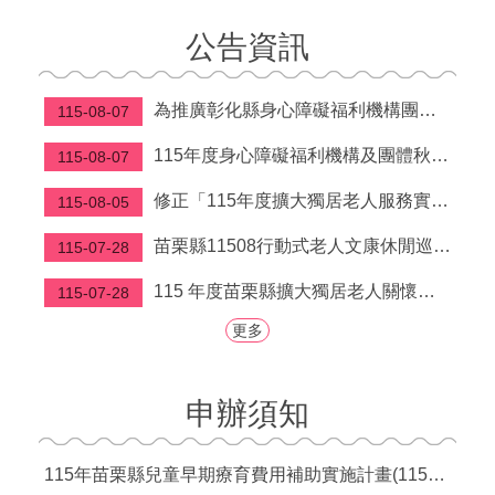
福
公告資訊
利
導
覽
為推廣彰化縣身心障礙福利機構團體及庇護工場所生產之秋節產品
115-08-07
網
115年度身心障礙福利機構及團體秋節產品聯合推廣活動型錄及推廣影片，請廣為運用及協助宣導，鼓勵所轄單位及員工踴躍選購。
115-08-07
站
連
修正「115年度擴大獨居老人服務實施計畫」第柒點
115-08-05
結
苗栗縣11508行動式老人文康休閒巡迴服務行程表
115-07-28
性
別
115 年度苗栗縣擴大獨居老人關懷服務計畫
115-07-28
平
等
更多
專
區
申辦須知
身
心
障
115年苗栗縣兒童早期療育費用補助實施計畫(115年7月1日起實施)
礙