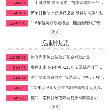
府
「山城點燈 愛不漏接」苗栗縣捐款平台滿週年 鍾東錦縣長感念各界「讓溫暖及時到位」
115-08-01
資
訊
苗栗縣桐欣照顧服務協會-維祥站揭牌活動
115-07-31
公
開
116年苗栗縣敬老禮金，開始受理帳戶資料建檔囉！
115-07-30
更多
法
令
活動快訊
規
章
徐有庠家族公益信託基金補助計畫
115-08-03
公
佈
翻轉未來‧缺e不可~115年苗栗縣經濟弱勢學生電腦補助申請開跑啦!! 自5/4-9/30受理申請
115-04-24
欄
證照獎勵脫貧自立! 苗栗縣低（中低）收入戶取得技術士證照獎勵金即日起開放申請
115-04-14
便
民
115年度兒童及少年福利機構托育人員專業訓練課程
115-03-25
服
務
轉知「南投縣草屯鎮弱勢族群團體意外保險實施辦 法」公告、令、總說明、逐條說明及條文各1份
115-01-26
社
更多
會