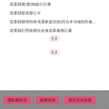
者
苗栗縣實(實)物銀行計畫
權
利
苗栗縣敬老愛心卡
公
苗栗縣辦理特殊境遇家庭扶助(符合本項補助對象之男性，歡迎提出申請。)
約
(CRPD)
苗栗縣社勞政聯合促進就業服務計畫
專
區
更多
公
更多
益
彩
券
盈
餘
補
助
:::
公
告
隱私權宣告
版權宣告
資訊安全政策
專