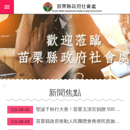
:::
跳到主要內容區塊
進
階
搜
尋
業
務
簡
介
:::
社
新聞焦點
工
(師)
服
聖誕千秋行大善！苗栗玉清宮捐贈 500 萬元守護弱勢家庭與長照資源
115-08-06
務
苗栗縣政府推動人民團體會務便民措施—理事長當選證書免附照片、變更會址免換發立案證書
115-08-04
政