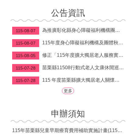
福
公告資訊
利
導
覽
為推廣彰化縣身心障礙福利機構團體及庇護工場所生產之秋節產品
115-08-07
網
115年度身心障礙福利機構及團體秋節產品聯合推廣活動型錄及推廣影片，請廣為運用及協助宣導，鼓勵所轄單位及員工踴躍選購。
115-08-07
站
連
修正「115年度擴大獨居老人服務實施計畫」第柒點
115-08-05
結
苗栗縣11508行動式老人文康休閒巡迴服務行程表
115-07-28
性
別
115 年度苗栗縣擴大獨居老人關懷服務計畫
115-07-28
平
等
更多
專
區
申辦須知
身
心
障
115年苗栗縣兒童早期療育費用補助實施計畫(115年7月1日起實施)
礙