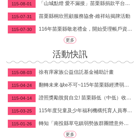
府
「山城點燈 愛不漏接」苗栗縣捐款平台滿週年 鍾東錦縣長感念各界「讓溫暖及時到位」
115-08-01
資
訊
苗栗縣桐欣照顧服務協會-維祥站揭牌活動
115-07-31
公
開
116年苗栗縣敬老禮金，開始受理帳戶資料建檔囉！
115-07-30
更多
法
令
活動快訊
規
章
徐有庠家族公益信託基金補助計畫
115-08-03
公
佈
翻轉未來‧缺e不可~115年苗栗縣經濟弱勢學生電腦補助申請開跑啦!! 自5/4-9/30受理申請
115-04-24
欄
證照獎勵脫貧自立! 苗栗縣低（中低）收入戶取得技術士證照獎勵金即日起開放申請
115-04-14
便
民
115年度兒童及少年福利機構托育人員專業訓練課程
115-03-25
服
務
轉知「南投縣草屯鎮弱勢族群團體意外保險實施辦 法」公告、令、總說明、逐條說明及條文各1份
115-01-26
社
更多
會