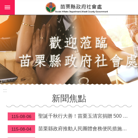
:::
跳到主要內容區塊
進
階
搜
尋
業
務
簡
介
:::
社
新聞焦點
工
(師)
服
聖誕千秋行大善！苗栗玉清宮捐贈 500 萬元守護弱勢家庭與長照資源
115-08-06
務
苗栗縣政府推動人民團體會務便民措施—理事長當選證書免附照片、變更會址免換發立案證書
115-08-04
政