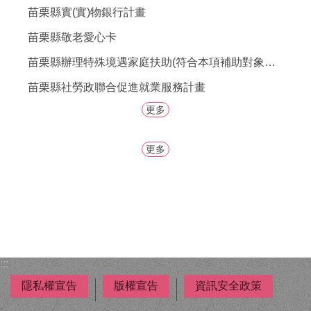
者
苗栗縣實(實)物銀行計畫
權
利
苗栗縣敬老愛心卡
公
苗栗縣辦理特殊境遇家庭扶助(符合本項補助對象之男性，歡迎提出申請。)
約
(CRPD)
苗栗縣社勞政聯合促進就業服務計畫
專
區
更多
公
更多
益
彩
券
盈
餘
補
助
:::
公
告
隱私權宣告
版權宣告
資訊安全政策
專