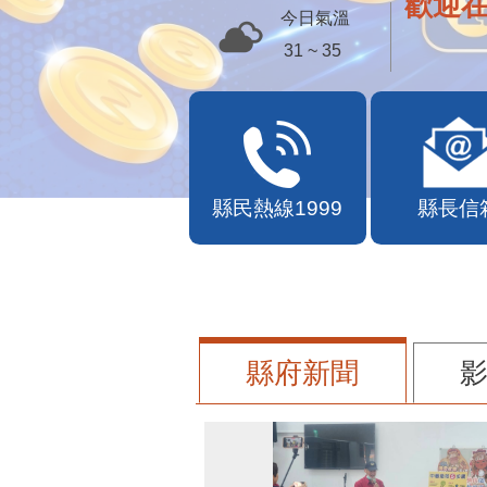
歡迎
今日氣溫
31 ~ 35
縣民熱線1999
縣長信
縣府新聞