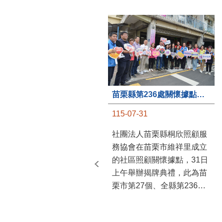
苗栗縣第236處關懷據點在苗栗市維祥里揭牌
115-07-31
社團法人苗栗縣桐欣照顧服
務協會在苗栗市維祥里成立
的社區照顧關懷據點，31日
上午舉辦揭牌典禮，此為苗
栗市第27個、全縣第236處
的據點。苗栗縣長鍾東錦上
午主持揭牌儀式，頒發15萬