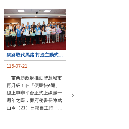
第235處關懷據點揭牌運作 縣長宣布共餐補助將加碼到1萬元
網路取代馬路 打造主動式數位便民服務 苗栗便民快e通 2.0智慧升級啟用
115-07-20
115-07-21
苗栗縣政府攜手牧田家庭
苗栗縣政府推動智慧城市
關懷協會，在頭屋鄉設立的
再升級！在「便民快e通」
社區照顧關懷據點20日揭牌
線上申辦平台正式上線滿一
運作，這是鄉內第6個、全
週年之際，縣府秘書長陳斌
縣第235處的據點；縣長鍾
山今（21）日親自主持「便
東錦在主持揭牌儀式推進據
民快e通 2.0 啟用記者會」，
點總數的同時，也宣布年底
宣布系統全面升級。數位發
前可望將共餐補助直接調高