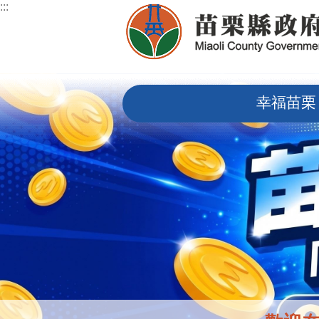
:::
跳到主要內容區塊
:::
幸福苗栗