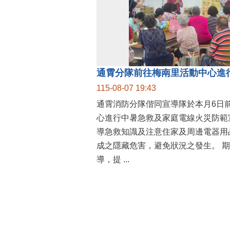
通霄分隊前往梅南里活動中心進
115-08-07 19:43
通霄消防分隊偕同宣導隊於本月6日
心進行中暑急救及家庭電線火災防範
導急救知識及注意住家及周邊電器用
成之隱藏危害，避免狀況之發生。 期許藉由本次宣
導，提 ...