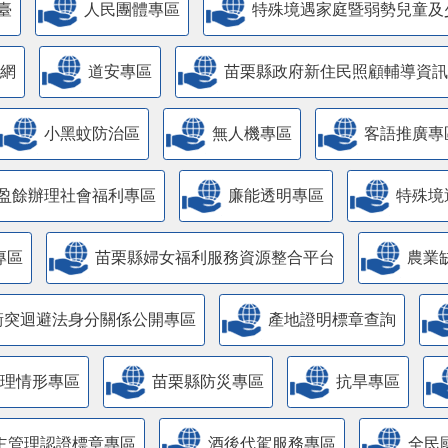
臺
人民團體專區
特殊境遇家庭暨弱勢兒童及
網
道安專區
苗栗縣政府新住民照顧輔導資訊
小黑蚊防治區
無人機專區
客語推廣專
盈餘辦理社會福利專區
廉能透明專區
特殊境
專區
苗栗縣婦女福利服務資源整合平台
農業
衝突迴避法身分關係公開專區
產地證明標章查詢
管理情形專區
苗栗縣防災專區
抗旱專區
主管理認證標章專區
酒後代駕服務專區
全民