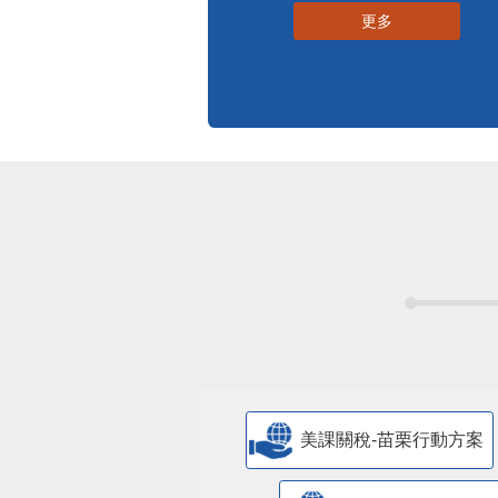
更多
美課關稅-苗栗行動方案