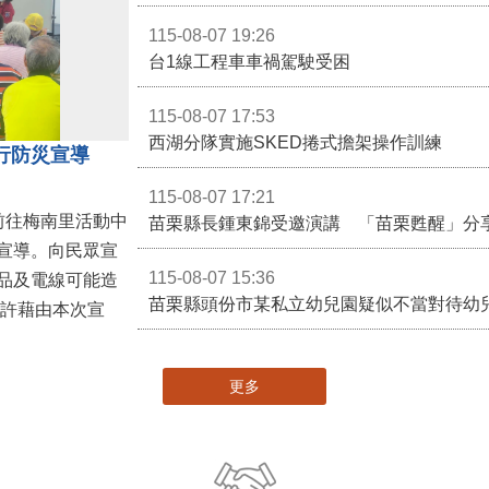
115-08-07 19:26
台1線工程車車禍駕駛受困
115-08-07 17:53
西湖分隊實施SKED捲式擔架操作訓練
行防災宣導
115-08-07 17:21
前往梅南里活動中
苗栗縣長鍾東錦受邀演講 「苗栗甦醒」分
宣導。向民眾宣
115-08-07 15:36
品及電線可能造
苗栗縣頭份市某私立幼兒園疑似不當對待幼
更多