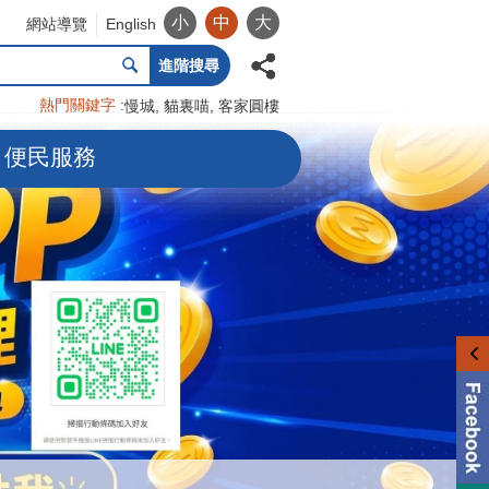
小
中
大
網站導覽
English
進階搜尋
熱門關鍵字
慢城
貓裏喵
客家圓樓
便民服務