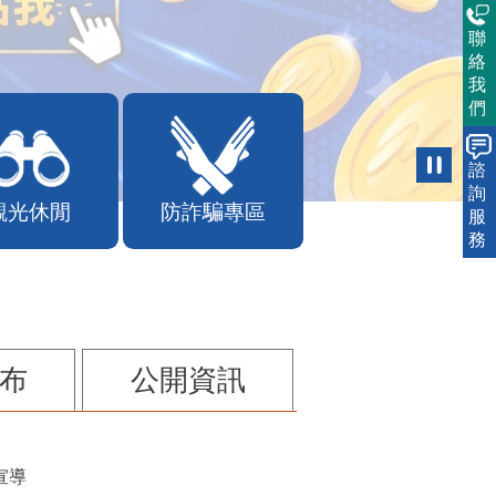
聯
絡
我
們
諮
詢
觀光休閒
防詐騙專區
服
務
布
公開資訊
宣導