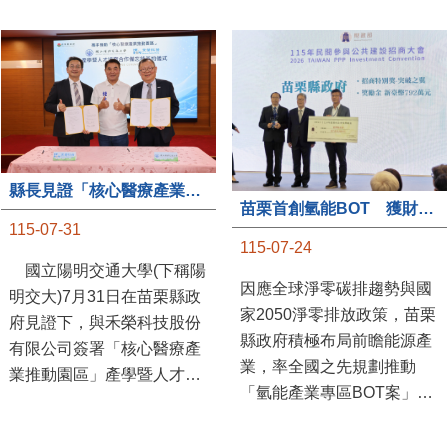
縣長見證「核心醫療產業推動園區」產學合作簽約儀式
苗栗首創氫能BOT 獲財政部「突破之翼」肯定
115-07-31
115-07-24
國立陽明交通大學(下稱陽
因應全球淨零碳排趨勢與國
明交大)7月31日在苗栗縣政
家2050淨零排放政策，苗栗
府見證下，與禾榮科技股份
縣政府積極布局前瞻能源產
有限公司簽署「核心醫療產
業，率全國之先規劃推動
業推動園區」產學暨人才培
「氫能產業專區BOT案」，
育合作備忘錄，為苗栗產業
透過促進民間參與公共建設
升級注入新動能，會中，縣
（BOT）模式，引進民間資