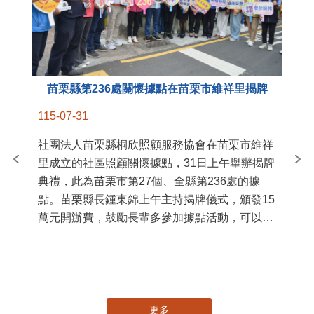
苗栗縣第236處關懷據點在苗栗市維祥里揭牌
11
115-07-31
國
社團法人苗栗縣桐欣照顧服務協會在苗栗市維祥
苗
里成立的社區照顧關懷據點，31日上午舉辦揭牌
署
典禮，此為苗栗市第27個、全縣第236處的據
作
點。苗栗縣長鍾東錦上午主持揭牌儀式，頒發15
縣
萬元開辦費，鼓勵長輩多參加據點活動，可以更
手
加健康、長壽。 坐落於苗栗市維祥里光華街89
號的社區照顧關懷據點，今 ...
更多