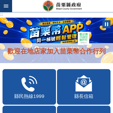
跳到主要內容區塊
:::
:::
歡迎在地店家加入苗栗幣合作行列
縣民熱線1999
縣長信箱