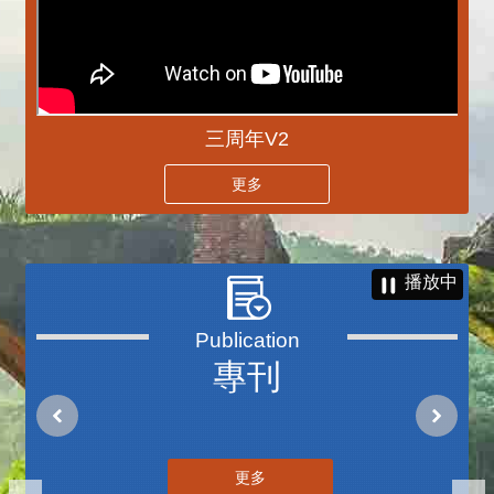
三周年V2
更多
播放中
專刊
更多