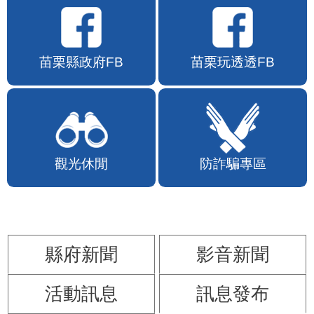
苗栗縣政府FB
苗栗玩透透FB
觀光休閒
防詐騙專區
縣府新聞
影音新聞
活動訊息
訊息發布