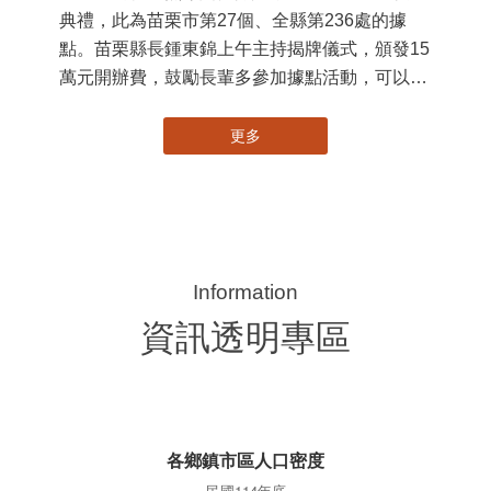
苗栗縣第236處關懷據點在苗栗市維祥里揭牌
11
115-07-31
國
社團法人苗栗縣桐欣照顧服務協會在苗栗市維祥
苗
里成立的社區照顧關懷據點，31日上午舉辦揭牌
署
典禮，此為苗栗市第27個、全縣第236處的據
作
點。苗栗縣長鍾東錦上午主持揭牌儀式，頒發15
縣
萬元開辦費，鼓勵長輩多參加據點活動，可以更
手
加健康、長壽。 坐落於苗栗市維祥里光華街89
號的社區照顧關懷據點，今 ...
更多