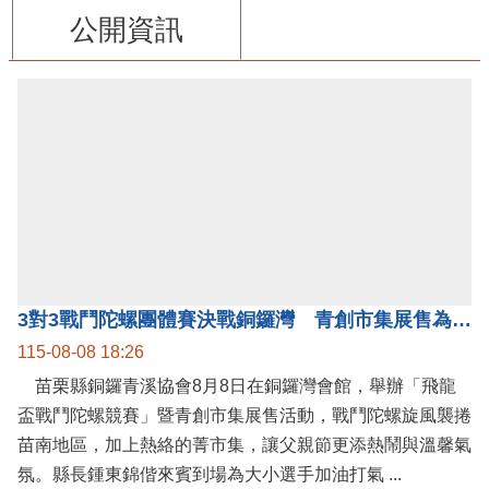
公開資訊
3對3戰鬥陀螺團體賽決戰銅鑼灣 青創市集展售為父親節增添繽紛
115-08-08 18:26
苗栗縣銅鑼青溪協會8月8日在銅鑼灣會館，舉辦「飛龍
盃戰鬥陀螺競賽」暨青創市集展售活動，戰鬥陀螺旋風襲捲
苗南地區，加上熱絡的菁市集，讓父親節更添熱鬧與溫馨氣
氛。縣長鍾東錦偕來賓到場為大小選手加油打氣 ...