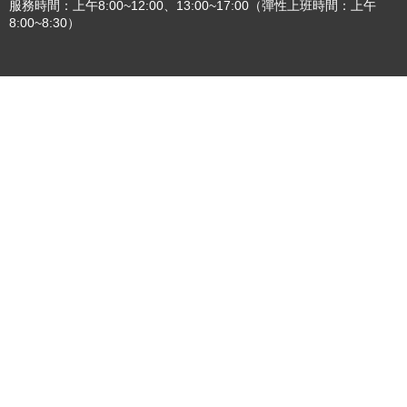
更多
:::
更新日期
115-08-08
瀏覽人次
4784965
版權所有 © 苗栗縣政府 Copyright 2019 Miaoli County Government
All rights reserved.
36001 苗栗市縣府路100號(第一辦公大樓)、36046 苗栗市府前路1號
(第二辦公大樓) 電話:1999(限苗栗縣內撥打), 037-322150(外縣市)
服務時間：上午8:00~12:00、13:00~17:00（彈性上班時間：上午
8:00~8:30）