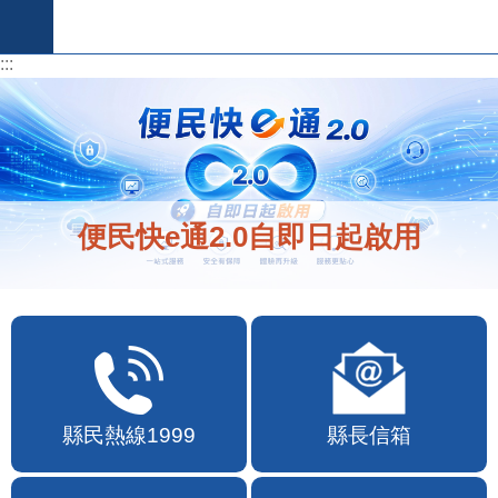
跳到主要內容區塊
:::
:::
便民快e通2.0自即日起啟用
縣民熱線1999
縣長信箱