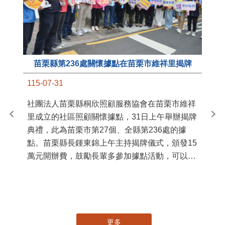
苗栗縣第236處關懷據點在苗栗市維祥里揭牌
11
115-07-31
國
社團法人苗栗縣桐欣照顧服務協會在苗栗市維祥
苗
里成立的社區照顧關懷據點，31日上午舉辦揭牌
署
典禮，此為苗栗市第27個、全縣第236處的據
作
點。苗栗縣長鍾東錦上午主持揭牌儀式，頒發15
縣
萬元開辦費，鼓勵長輩多參加據點活動，可以更
手
加健康、長壽。 坐落於苗栗市維祥里光華街89
號的社區照顧關懷據點，今 ...
更多