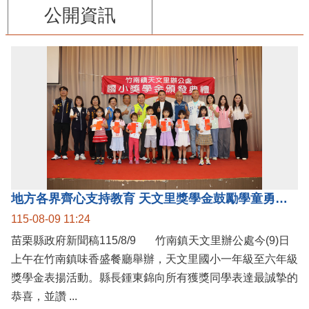
公開資訊
地方各界齊心支持教育 天文里獎學金鼓勵學童勇敢追夢
115-08-09 11:24
苗栗縣政府新聞稿115/8/9 竹南鎮天文里辦公處今(9)日
上午在竹南鎮味香盛餐廳舉辦，天文里國小一年級至六年級
獎學金表揚活動。縣長鍾東錦向所有獲獎同學表達最誠摯的
恭喜，並讚 ...