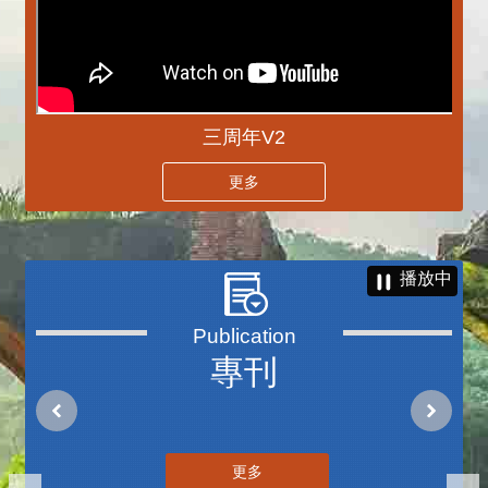
三周年V2
更多
播放中
專刊
更多