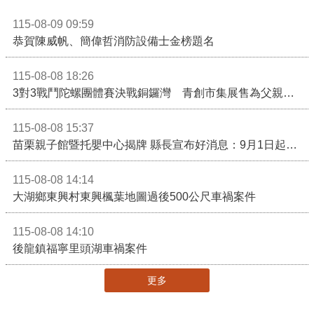
115-08-09 09:59
恭賀陳威帆、簡偉哲消防設備士金榜題名
115-08-08 18:26
3對3戰鬥陀螺團體賽決戰銅鑼灣 青創市集展售為父親節增添繽紛
115-08-08 15:37
苗栗親子館暨托嬰中心揭牌 縣長宣布好消息：9月1日起調降臨時托嬰費用
115-08-08 14:14
大湖鄉東興村東興楓葉地圖過後500公尺車禍案件
115-08-08 14:10
後龍鎮福寧里頭湖車禍案件
更多