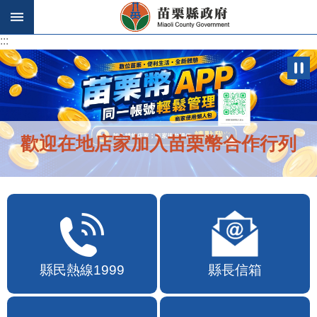
跳到主要內容區塊
:::
:::
歡迎在地店家加入苗栗幣合作行列
縣民熱線1999
縣長信箱