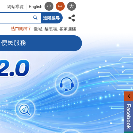
小
中
大
網站導覽
English
進階搜尋
熱門關鍵字
慢城
貓裏喵
客家圓樓
便民服務