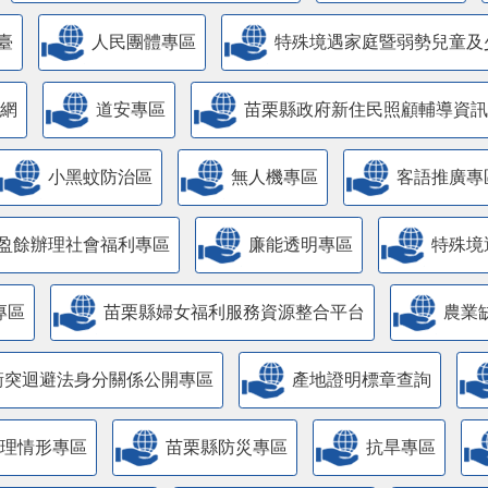
臺
人民團體專區
特殊境遇家庭暨弱勢兒童及
網
道安專區
苗栗縣政府新住民照顧輔導資訊
小黑蚊防治區
無人機專區
客語推廣專
盈餘辦理社會福利專區
廉能透明專區
特殊境
專區
苗栗縣婦女福利服務資源整合平台
農業
衝突迴避法身分關係公開專區
產地證明標章查詢
管理情形專區
苗栗縣防災專區
抗旱專區