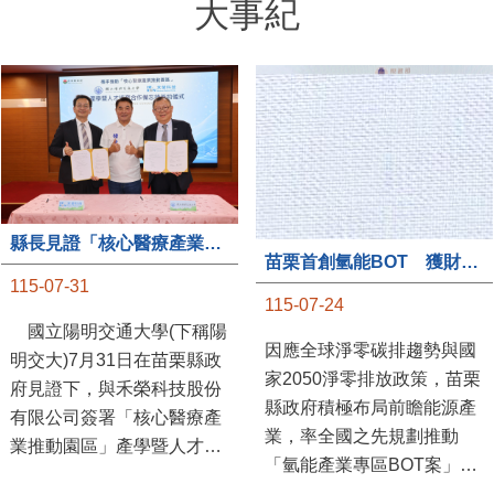
大事紀
縣長見證「核心醫療產業推動園區」產學合作簽約儀式
苗栗首創氫能BOT 獲財政部「突破之翼」肯定
115-07-31
115-07-24
國立陽明交通大學(下稱陽
因應全球淨零碳排趨勢與國
明交大)7月31日在苗栗縣政
家2050淨零排放政策，苗栗
府見證下，與禾榮科技股份
縣政府積極布局前瞻能源產
有限公司簽署「核心醫療產
業，率全國之先規劃推動
業推動園區」產學暨人才培
「氫能產業專區BOT案」，
育合作備忘錄，為苗栗產業
透過促進民間參與公共建設