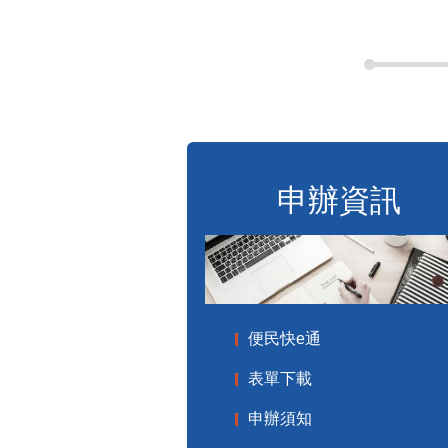
申辦資訊
便民快e通
表單下載
申辦須知