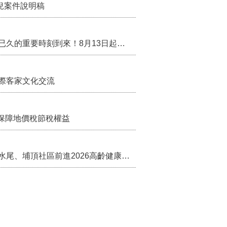
兒案件說明稿
行政院核定西拉雅族為平埔原住民族群 盼望已久的重要時刻到來！8月13日起受理民族成員名冊登記
際客家文化交流
保障地價稅節稅權益
苗栗農村綠色照顧成果登上全國舞台！ 後龍水尾、埔頂社區前進2026高齡健康產業博覽會