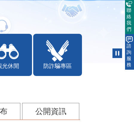
聯
絡
我
們
諮
詢
服
務
觀光休閒
防詐騙專區
布
公開資訊