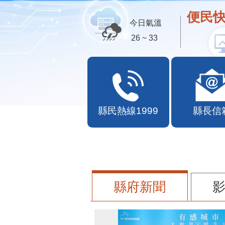
便民快
今日氣溫
26 ~ 33
縣民熱線1999
縣長信
縣府新聞