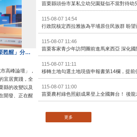
苗栗縣頭份市某私立幼兒園疑似不當對待幼
115-08-07 14:54
115-08-07 11:46
苗栗客家青少年訪問團前進馬來西亞 深化國
苗栗縣長鍾東錦受邀演講 「苗栗甦醒」分享近年轉變
115-08-07 11:11
城市高峰論壇」，
移轉土地勾選土地現值申報書第14欄，提前
的宜居實踐，全
115-08-07 11:00
栗縣的改變以及
在開發、正在醒
更多