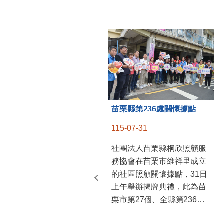
苗栗縣第236處關懷據點在苗栗市維祥里揭牌
115-07-31
社團法人苗栗縣桐欣照顧服
務協會在苗栗市維祥里成立
的社區照顧關懷據點，31日
上午舉辦揭牌典禮，此為苗
栗市第27個、全縣第236處
的據點。苗栗縣長鍾東錦上