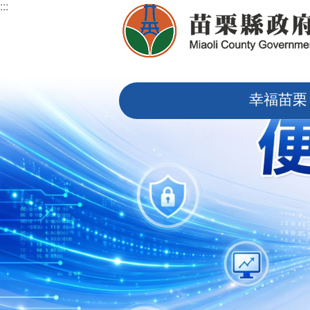
:::
跳到主要內容區塊
:::
幸福苗栗