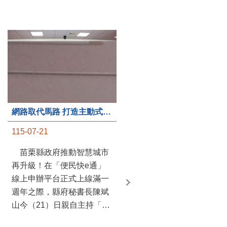
第235處關懷據點揭牌運作 縣長宣布共餐補助將加碼到1萬元
網路取代馬路 打造主動式數位便民服務 苗栗便民快e通 2.0智慧升級啟用
115-07-20
115-07-21
苗栗縣政府攜手牧田家庭
苗栗縣政府推動智慧城市
關懷協會，在頭屋鄉設立的
再升級！在「便民快e通」
社區照顧關懷據點20日揭牌
線上申辦平台正式上線滿一
運作，這是鄉內第6個、全
週年之際，縣府秘書長陳斌
縣第235處的據點；縣長鍾
山今（21）日親自主持「便
東錦在主持揭牌儀式推進據
民快e通 2.0 啟用記者會」，
點總數的同時，也宣布年底