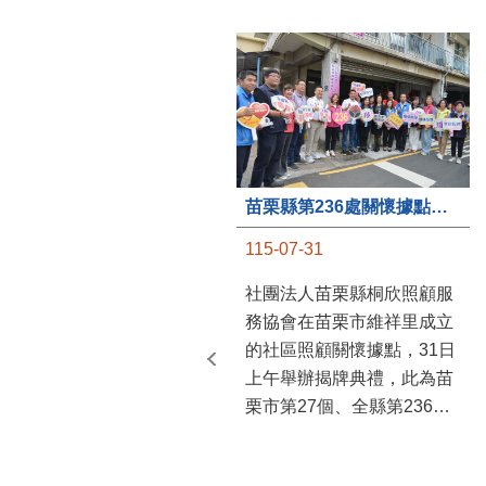
苗栗縣第236處關懷據點在苗栗市維祥里揭牌
115-07-31
社團法人苗栗縣桐欣照顧服
務協會在苗栗市維祥里成立
的社區照顧關懷據點，31日
上午舉辦揭牌典禮，此為苗
栗市第27個、全縣第236處
的據點。苗栗縣長鍾東錦上
午主持揭牌儀式，頒發15萬