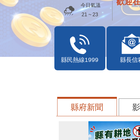
歡迎
今日氣溫
21 ~ 23
縣民熱線1999
縣長信
縣府新聞