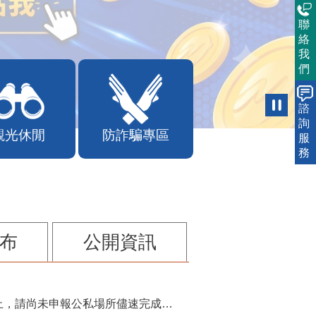
聯
絡
我
們
諮
詢
觀光休閒
防詐騙專區
服
務
布
公開資訊
115年第2季固定源空污費申報已於7月底截止，請尚未申報公私場所儘速完成申繳，以免面臨滯納金及罰鍰!