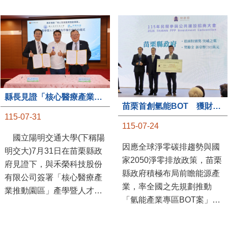
縣長見證「核心醫療產業推動園區」產學合作簽約儀式
苗栗首創氫能BOT 獲財政部「突破之翼」肯定
115-07-31
115-07-24
國立陽明交通大學(下稱陽
因應全球淨零碳排趨勢與國
明交大)7月31日在苗栗縣政
家2050淨零排放政策，苗栗
府見證下，與禾榮科技股份
縣政府積極布局前瞻能源產
有限公司簽署「核心醫療產
業，率全國之先規劃推動
業推動園區」產學暨人才培
「氫能產業專區BOT案」，
育合作備忘錄，為苗栗產業
透過促進民間參與公共建設
升級注入新動能，會中，縣
（BOT）模式，引進民間資