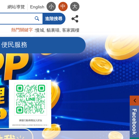
小
中
大
網站導覽
English
進階搜尋
熱門關鍵字
慢城
貓裏喵
客家圓樓
便民服務