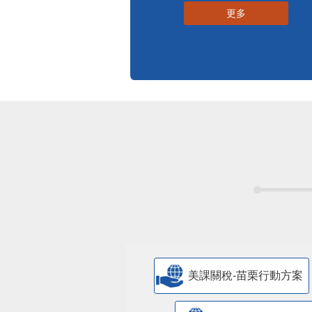
更多
美課關稅-苗栗行動方案