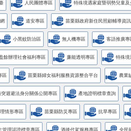
臺
人民團體專區
特殊境遇家庭暨弱勢兒童及
網
道安專區
苗栗縣政府新住民照顧輔導資訊
小黑蚊防治區
無人機專區
客語推廣專
盈餘辦理社會福利專區
廉能透明專區
特殊境
專區
苗栗縣婦女福利服務資源整合平台
農業
衝突迴避法身分關係公開專區
產地證明標章查詢
管理情形專區
苗栗縣防災專區
抗旱專區
主管理認證標章專區
酒後代駕服務專區
全民