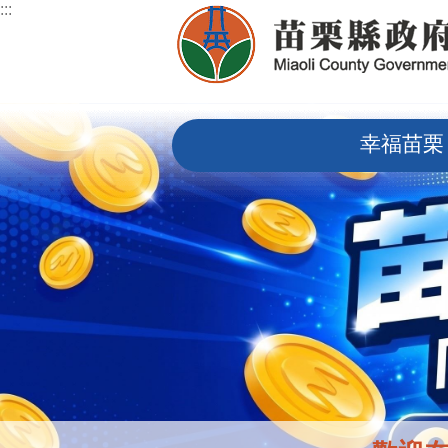
:::
跳到主要內容區塊
:::
幸福苗栗