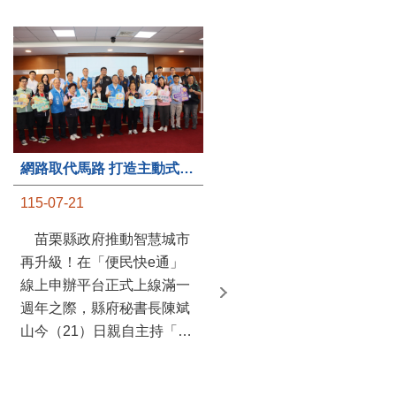
第235處關懷據點揭牌運作 縣長宣布共餐補助將加碼到1萬元
網路取代馬路 打造主動式數位便民服務 苗栗便民快e通 2.0智慧升級啟用
115-07-20
115-07-21
苗栗縣政府攜手牧田家庭
苗栗縣政府推動智慧城市
關懷協會，在頭屋鄉設立的
再升級！在「便民快e通」
社區照顧關懷據點20日揭牌
線上申辦平台正式上線滿一
運作，這是鄉內第6個、全
週年之際，縣府秘書長陳斌
縣第235處的據點；縣長鍾
山今（21）日親自主持「便
東錦在主持揭牌儀式推進據
民快e通 2.0 啟用記者會」，
點總數的同時，也宣布年底
宣布系統全面升級。數位發
前可望將共餐補助直接調高