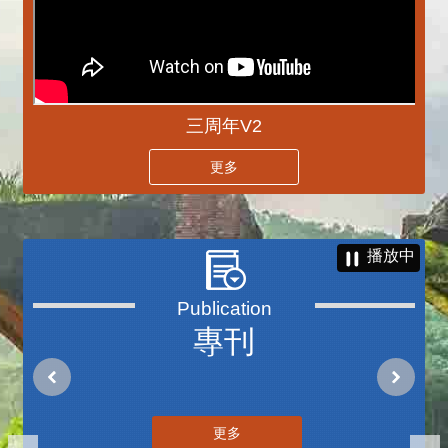
三周年V2
更多
播放中
專刊
更多