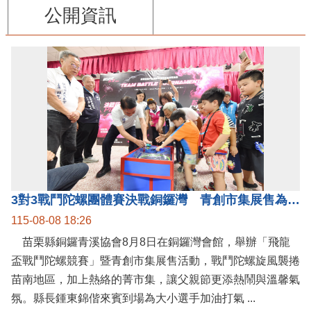
公開資訊
3對3戰鬥陀螺團體賽決戰銅鑼灣 青創市集展售為父親節增添繽紛
115-08-08 18:26
苗栗縣銅鑼青溪協會8月8日在銅鑼灣會館，舉辦「飛龍
盃戰鬥陀螺競賽」暨青創市集展售活動，戰鬥陀螺旋風襲捲
苗南地區，加上熱絡的菁市集，讓父親節更添熱鬧與溫馨氣
氛。縣長鍾東錦偕來賓到場為大小選手加油打氣 ...