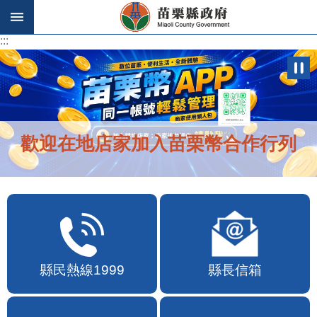
跳到主要內容區塊
:::
:::
歡迎在地店家加入苗栗幣合作行列
縣民熱線1999
縣長信箱