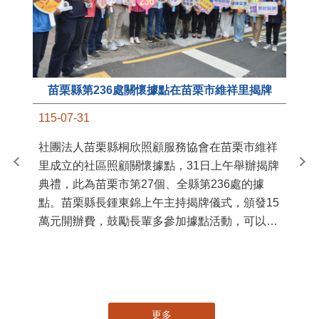
苗栗縣第236處關懷據點在苗栗市維祥里揭牌
11
115-07-31
國
社團法人苗栗縣桐欣照顧服務協會在苗栗市維祥
苗
里成立的社區照顧關懷據點，31日上午舉辦揭牌
署
典禮，此為苗栗市第27個、全縣第236處的據
作
點。苗栗縣長鍾東錦上午主持揭牌儀式，頒發15
縣
萬元開辦費，鼓勵長輩多參加據點活動，可以更
手
加健康、長壽。 坐落於苗栗市維祥里光華街89
號的社區照顧關懷據點，今 ...
更多