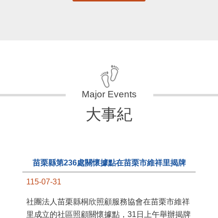
大事紀
苗栗縣第236處關懷據點在苗栗市維祥里揭牌
115-07-31
11
社團法人苗栗縣桐欣照顧服務協會在苗栗市維祥
國
里成立的社區照顧關懷據點，31日上午舉辦揭牌
苗