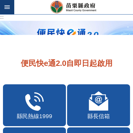
跳到主要內容區塊
:::
:::
便民快e通2.0自即日起啟用
縣民熱線1999
縣長信箱