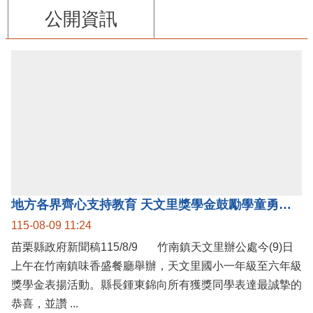
公開資訊
地方各界齊心支持教育 天文里獎學金鼓勵學童勇敢追夢
115-08-09 11:24
苗栗縣政府新聞稿115/8/9 竹南鎮天文里辦公處今(9)日
上午在竹南鎮味香盛餐廳舉辦，天文里國小一年級至六年級
獎學金表揚活動。縣長鍾東錦向所有獲獎同學表達最誠摯的
恭喜，並讚 ...