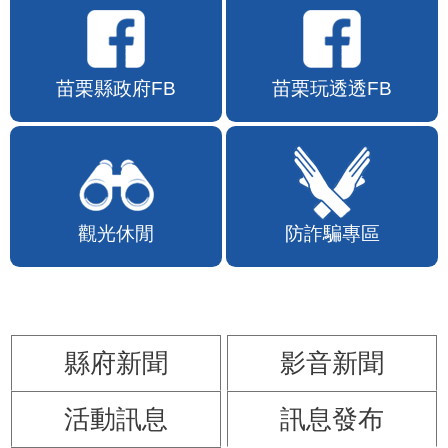
苗栗縣政府FB
苗栗玩透透FB
觀光休閒
防詐騙專區
縣府新聞
影音新聞
活動訊息
訊息發布