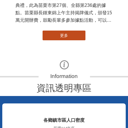
典禮，此為苗栗市第27個、全縣第236處的據
署
點。苗栗縣長鍾東錦上午主持揭牌儀式，頒發15
作
萬元開辦費，鼓勵長輩多參加據點活動，可以更
縣
加健康、長壽。 坐落於苗栗市維祥里光華街89
手
號的社區照顧關懷據點，今 ...
更多
資訊透明專區