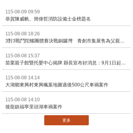
115-08-09 09:59
恭賀陳威帆、簡偉哲消防設備士金榜題名
115-08-08 18:26
3對3戰鬥陀螺團體賽決戰銅鑼灣 青創市集展售為父親節增添繽紛
115-08-08 15:37
苗栗親子館暨托嬰中心揭牌 縣長宣布好消息：9月1日起調降臨時托嬰費用
115-08-08 14:14
大湖鄉東興村東興楓葉地圖過後500公尺車禍案件
115-08-08 14:10
後龍鎮福寧里頭湖車禍案件
更多