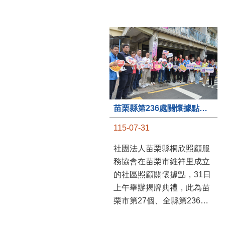
苗栗縣第236處關懷據點在苗栗市維祥里揭牌
115-07-31
社團法人苗栗縣桐欣照顧服
務協會在苗栗市維祥里成立
的社區照顧關懷據點，31日
上午舉辦揭牌典禮，此為苗
栗市第27個、全縣第236處
的據點。苗栗縣長鍾東錦上