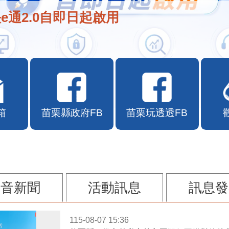
e通2.0自即日起啟用
箱
苗栗縣政府FB
苗栗玩透透FB
影音新聞
活動訊息
訊息發
115-08-07 15:36