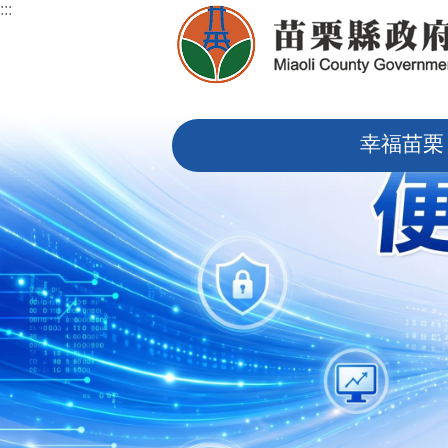
:::
跳到主要內容區塊
:::
幸福苗栗