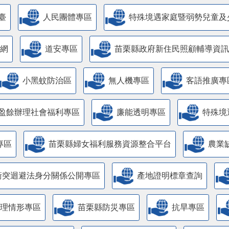
臺
人民團體專區
特殊境遇家庭暨弱勢兒童及
網
道安專區
苗栗縣政府新住民照顧輔導資訊
小黑蚊防治區
無人機專區
客語推廣專
盈餘辦理社會福利專區
廉能透明專區
特殊境
專區
苗栗縣婦女福利服務資源整合平台
農業
衝突迴避法身分關係公開專區
產地證明標章查詢
管理情形專區
苗栗縣防災專區
抗旱專區