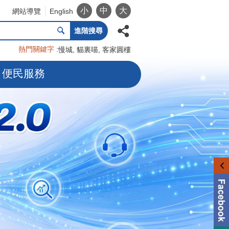
小
中
大
網站導覽
English
進階搜尋
熱門關鍵字
慢城
貓裏喵
客家圓樓
便民服務