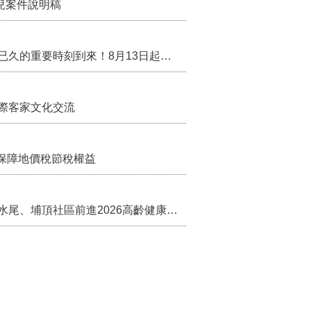
兒案件說明稿
行政院核定西拉雅族為平埔原住民族群 盼望已久的重要時刻到來！8月13日起受理民族成員名冊登記
際客家文化交流
保障地價稅節稅權益
苗栗農村綠色照顧成果登上全國舞台！ 後龍水尾、埔頂社區前進2026高齡健康產業博覽會