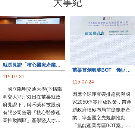
大事紀
縣長見證「核心醫療產業推動園區」產學合作簽約儀式
苗栗首創氫能BOT 獲財政部「突破之翼」肯定
115-07-31
115-07-24
國立陽明交通大學(下稱陽
因應全球淨零碳排趨勢與國
明交大)7月31日在苗栗縣政
家2050淨零排放政策，苗栗
府見證下，與禾榮科技股份
縣政府積極布局前瞻能源產
有限公司簽署「核心醫療產
業，率全國之先規劃推動
業推動園區」產學暨人才培
「氫能產業專區BOT案」，
育合作備忘錄，為苗栗產業
透過促進民間參與公共建設