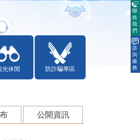
聯
絡
我
們
諮
詢
服
務
觀光休閒
防詐騙專區
布
公開資訊