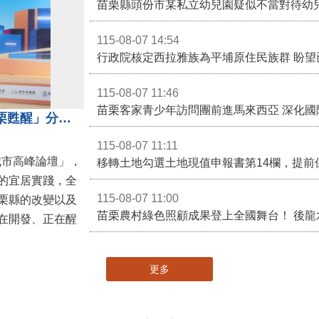
苗栗縣頭份市某私立幼兒園疑似不當對待幼
115-08-07 14:54
115-08-07 11:46
苗栗客家青少年訪問團前進馬來西亞 深化國
苗栗縣長鍾東錦受邀演講 「苗栗甦醒」分享近年轉變
115-08-07 11:11
城市高峰論壇」，
移轉土地勾選土地現值申報書第14欄，提前
的宜居實踐，全
115-08-07 11:00
栗縣的改變以及
在開發、正在醒
更多