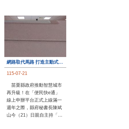
第235處關懷據點揭牌運作 縣長宣布共餐補助將加碼到1萬元
網路取代馬路 打造主動式數位便民服務 苗栗便民快e通 2.0智慧升級啟用
115-07-20
115-07-21
苗栗縣政府攜手牧田家庭
苗栗縣政府推動智慧城市
關懷協會，在頭屋鄉設立的
再升級！在「便民快e通」
社區照顧關懷據點20日揭牌
線上申辦平台正式上線滿一
運作，這是鄉內第6個、全
週年之際，縣府秘書長陳斌
縣第235處的據點；縣長鍾
山今（21）日親自主持「便
東錦在主持揭牌儀式推進據
民快e通 2.0 啟用記者會」，
點總數的同時，也宣布年底