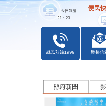
便民快
今日氣溫
21 ~ 23
縣民熱線1999
縣長信
縣府新聞