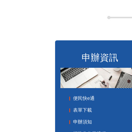
申辦資訊
便民快e通
表單下載
申辦須知