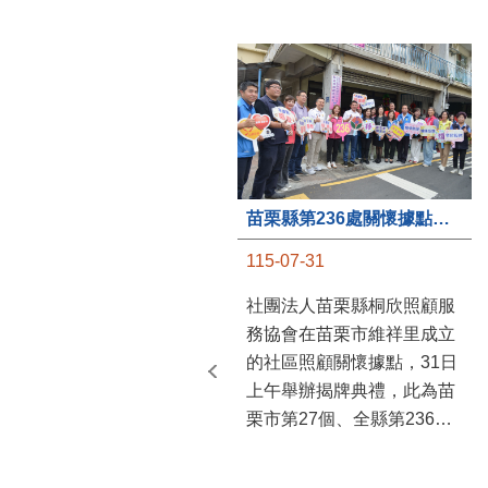
苗栗縣第236處關懷據點在苗栗市維祥里揭牌
115-07-31
社團法人苗栗縣桐欣照顧服
務協會在苗栗市維祥里成立
的社區照顧關懷據點，31日
上午舉辦揭牌典禮，此為苗
栗市第27個、全縣第236處
的據點。苗栗縣長鍾東錦上