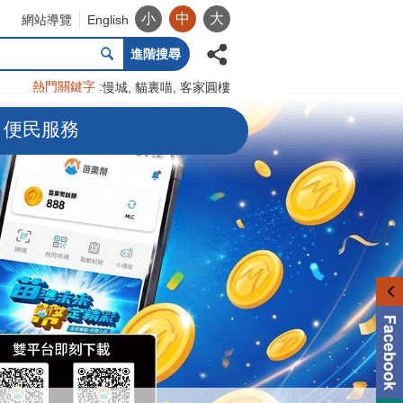
小
中
大
網站導覽
English
進階搜尋
熱門關鍵字
慢城
貓裏喵
客家圓樓
便民服務