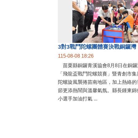
115-08-08 18:26
苗栗縣銅鑼青溪協會8月8日在銅鑼
「飛龍盃戰鬥陀螺競賽」暨青創市集
陀螺旋風襲捲苗南地區，加上熱絡的
節更添熱鬧與溫馨氣氛。縣長鍾東錦
小選手加油打氣 ...