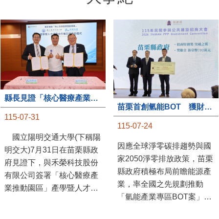
大事紀
縣長見證「核心醫療產業推動園區」產學合作簽約儀式
苗栗首創氫能BOT 獲財政部「突破之翼」肯定
115-07-31
115-07-24
國立陽明交通大學(下稱陽
因應全球淨零碳排趨勢與國
明交大)7月31日在苗栗縣政
家2050淨零排放政策，苗栗
府見證下，與禾榮科技股份
縣政府積極布局前瞻能源產
有限公司簽署「核心醫療產
業，率全國之先規劃推動
業推動園區」產學暨人才培
「氫能產業專區BOT案」，
育合作備忘錄，為苗栗產業
透過促進民間參與公共建設