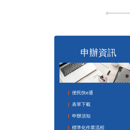
申辦資訊
便民快e通
表單下載
申辦須知