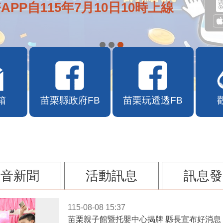
e通2.0自即日起啟用
箱
苗栗縣政府FB
苗栗玩透透FB
影音新聞
活動訊息
訊息發
115-08-08 15:37