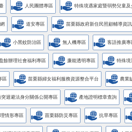
臺
人民團體專區
特殊境遇家庭暨弱勢兒童及
網
道安專區
苗栗縣政府新住民照顧輔導資訊
小黑蚊防治區
無人機專區
客語推廣專
盈餘辦理社會福利專區
廉能透明專區
特殊境
專區
苗栗縣婦女福利服務資源整合平台
農業
衝突迴避法身分關係公開專區
產地證明標章查詢
管理情形專區
苗栗縣防災專區
抗旱專區