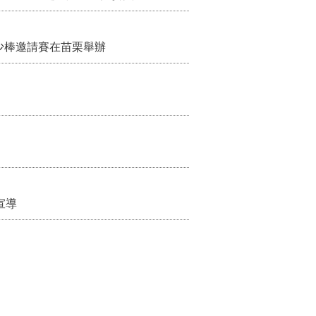
：9月1日起調降臨時托嬰費用
少棒邀請賽在苗栗舉辦
宣導