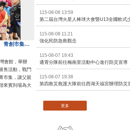
苗栗親子館暨托嬰中心揭牌 縣長宣布好消息
115-08-08 13:59
第二屆台灣火星人棒球大會暨U13全國軟式
115-08-08 11:21
強化民防急救觀念
3對3戰鬥陀螺團體賽決戰銅鑼灣 青創市集展售為父親節增添繽紛
115-08-07 19:43
灣會館，舉辦
通霄分隊前往梅南里活動中心進行防災宣導
展售活動，戰鬥
115-08-07 19:38
菁市集，讓父親
第四救災救護大隊前往西湖天福宮辦理防災
偕來賓到場為大
更多