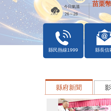
便民快
今日氣溫
26 ~ 28
縣民熱線1999
縣長信
縣府新聞