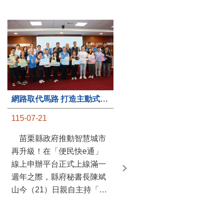
第235處關懷據點揭牌運作 縣長宣布共餐補助將加碼到1萬元
網路取代馬路 打造主動式數位便民服務 苗栗便民快e通 2.0智慧升級啟用
115-07-20
115-07-21
苗栗縣政府攜手牧田家庭
苗栗縣政府推動智慧城市
關懷協會，在頭屋鄉設立的
再升級！在「便民快e通」
社區照顧關懷據點20日揭牌
線上申辦平台正式上線滿一
運作，這是鄉內第6個、全
週年之際，縣府秘書長陳斌
縣第235處的據點；縣長鍾
山今（21）日親自主持「便
東錦在主持揭牌儀式推進據
民快e通 2.0 啟用記者會」，
點總數的同時，也宣布年底