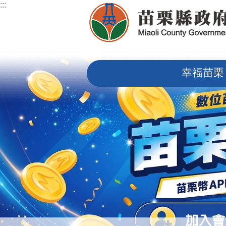
:::
跳到主要內容區塊
:::
幸福苗栗