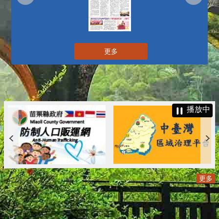
更多
播放中
更多