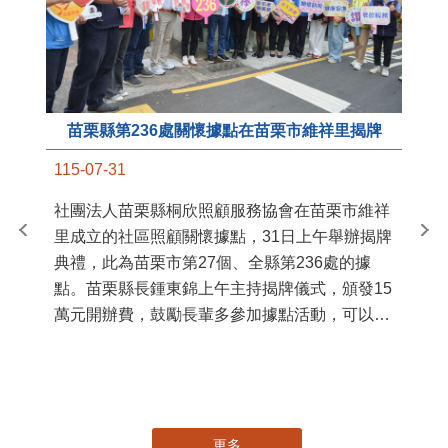
苗栗縣第236處關懷據點在苗栗市維祥里揭牌
11
115-07-31
國
社團法人苗栗縣桐欣照顧服務協會在苗栗市維祥
苗
里成立的社區照顧關懷據點，31日上午舉辦揭牌
署
典禮，此為苗栗市第27個、全縣第236處的據
作
點。苗栗縣長鍾東錦上午主持揭牌儀式，頒發15
縣
萬元開辦費，鼓勵長輩多參加據點活動，可以更
手
加健康、長壽。 坐落於苗栗市維祥里光華街89
號的社區照顧關懷據點，今 ...
更多