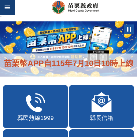
跳到主要內容區塊
:::
:::
苗栗幣APP自115年7月10日10時上線
縣民熱線1999
縣長信箱