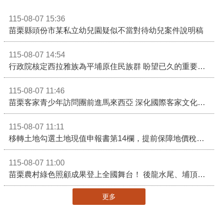
115-08-07 15:36
苗栗縣頭份市某私立幼兒園疑似不當對待幼兒案件說明稿
115-08-07 14:54
行政院核定西拉雅族為平埔原住民族群 盼望已久的重要時刻到來！8月13日起受理民族成員名冊登記
115-08-07 11:46
苗栗客家青少年訪問團前進馬來西亞 深化國際客家文化交流
115-08-07 11:11
移轉土地勾選土地現值申報書第14欄，提前保障地價稅節稅權益
115-08-07 11:00
苗栗農村綠色照顧成果登上全國舞台！ 後龍水尾、埔頂社區前進2026高齡健康產業博覽會
更多