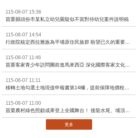
115-08-07 15:36
苗栗縣頭份市某私立幼兒園疑似不當對待幼兒案件說明稿
115-08-07 14:54
行政院核定西拉雅族為平埔原住民族群 盼望已久的重要時刻到來！8月13日起受理民族成員名冊登記
115-08-07 11:46
苗栗客家青少年訪問團前進馬來西亞 深化國際客家文化交流
115-08-07 11:11
移轉土地勾選土地現值申報書第14欄，提前保障地價稅節稅權益
115-08-07 11:00
苗栗農村綠色照顧成果登上全國舞台！ 後龍水尾、埔頂社區前進2026高齡健康產業博覽會
更多