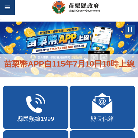
跳到主要內容區塊
:::
:::
苗栗幣APP自115年7月10日10時上線
縣民熱線1999
縣長信箱