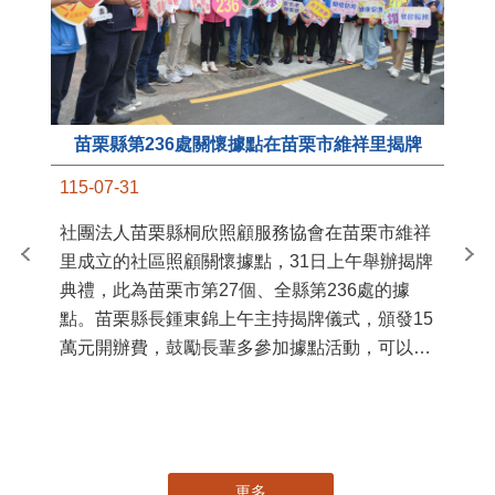
苗栗縣第236處關懷據點在苗栗市維祥里揭牌
11
115-07-31
國
社團法人苗栗縣桐欣照顧服務協會在苗栗市維祥
苗
里成立的社區照顧關懷據點，31日上午舉辦揭牌
署
典禮，此為苗栗市第27個、全縣第236處的據
作
點。苗栗縣長鍾東錦上午主持揭牌儀式，頒發15
縣
萬元開辦費，鼓勵長輩多參加據點活動，可以更
手
加健康、長壽。 坐落於苗栗市維祥里光華街89
號的社區照顧關懷據點，今 ...
更多