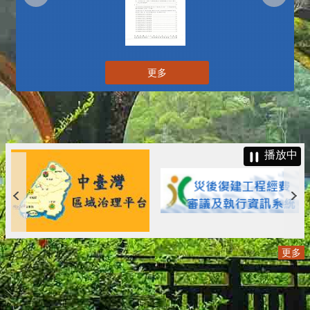
更多
播放中
更多