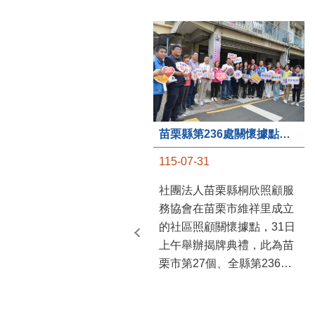
苗栗縣第236處關懷據點在苗栗市維祥里揭牌
115-07-31
社團法人苗栗縣桐欣照顧服
務協會在苗栗市維祥里成立
的社區照顧關懷據點，31日
上午舉辦揭牌典禮，此為苗
栗市第27個、全縣第236處
的據點。苗栗縣長鍾東錦上
午主持揭牌儀式，頒發15萬