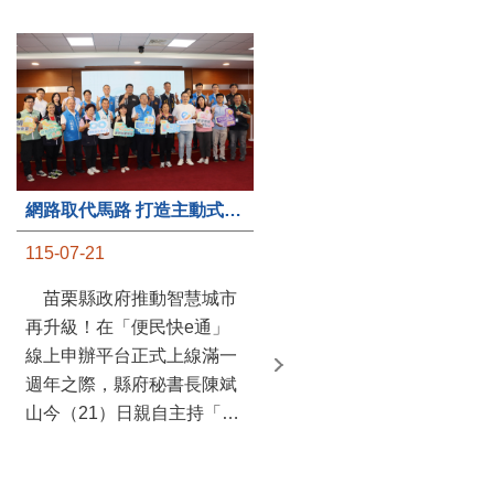
第235處關懷據點揭牌運作 縣長宣布共餐補助將加碼到1萬元
網路取代馬路 打造主動式數位便民服務 苗栗便民快e通 2.0智慧升級啟用
115-07-20
115-07-21
苗栗縣政府攜手牧田家庭
苗栗縣政府推動智慧城市
關懷協會，在頭屋鄉設立的
再升級！在「便民快e通」
社區照顧關懷據點20日揭牌
線上申辦平台正式上線滿一
運作，這是鄉內第6個、全
週年之際，縣府秘書長陳斌
縣第235處的據點；縣長鍾
山今（21）日親自主持「便
東錦在主持揭牌儀式推進據
民快e通 2.0 啟用記者會」，
點總數的同時，也宣布年底
宣布系統全面升級。數位發
前可望將共餐補助直接調高