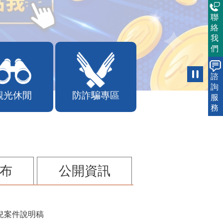
聯
絡
我
們
諮
詢
觀光休閒
防詐騙專區
服
務
布
公開資訊
兒案件說明稿