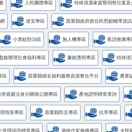
臺
人民團體專區
特殊境遇家庭暨弱勢兒童及
網
道安專區
苗栗縣政府新住民照顧輔導資訊
小黑蚊防治區
無人機專區
客語推廣專
盈餘辦理社會福利專區
廉能透明專區
特殊境
專區
苗栗縣婦女福利服務資源整合平台
農業
衝突迴避法身分關係公開專區
產地證明標章查詢
管理情形專區
苗栗縣防災專區
抗旱專區
主管理認證標章專區
酒後代駕服務專區
全民