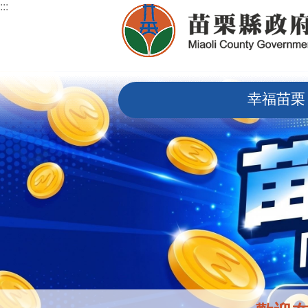
:::
跳到主要內容區塊
:::
幸福苗栗