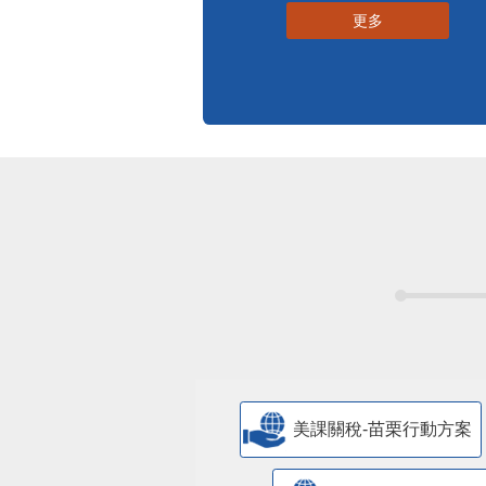
更多
美課關稅-苗栗行動方案