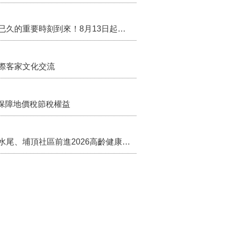
行政院核定西拉雅族為平埔原住民族群 盼望已久的重要時刻到來！8月13日起受理民族成員名冊登記
際客家文化交流
保障地價稅節稅權益
苗栗農村綠色照顧成果登上全國舞台！ 後龍水尾、埔頂社區前進2026高齡健康產業博覽會