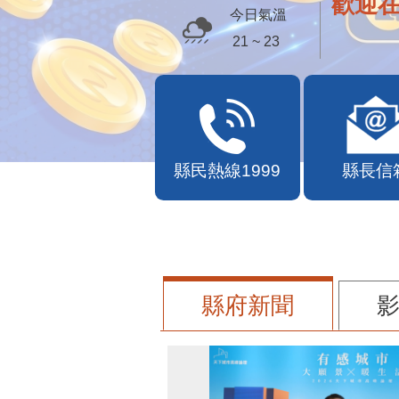
歡迎
今日氣溫
21 ~ 23
縣民熱線1999
縣長信
縣府新聞