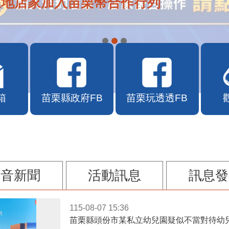
在地店家加入苗栗幣合作行列
箱
苗栗縣政府FB
苗栗玩透透FB
影音新聞
活動訊息
訊息發
115-08-07 15:36
苗栗縣頭份市某私立幼兒園疑似不當對待幼