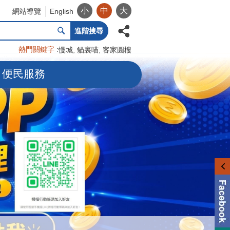
小
中
大
網站導覽
English
進階搜尋
熱門關鍵字
慢城
貓裏喵
客家圓樓
便民服務