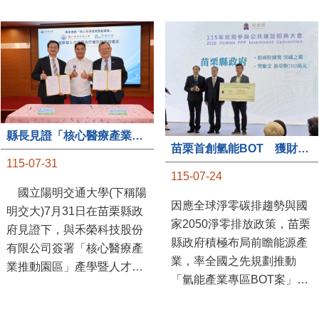
縣長見證「核心醫療產業推動園區」產學合作簽約儀式
苗栗首創氫能BOT 獲財政部「突破之翼」肯定
115-07-31
115-07-24
國立陽明交通大學(下稱陽
因應全球淨零碳排趨勢與國
明交大)7月31日在苗栗縣政
家2050淨零排放政策，苗栗
府見證下，與禾榮科技股份
縣政府積極布局前瞻能源產
有限公司簽署「核心醫療產
業，率全國之先規劃推動
業推動園區」產學暨人才培
「氫能產業專區BOT案」，
育合作備忘錄，為苗栗產業
透過促進民間參與公共建設
升級注入新動能，會中，縣
（BOT）模式，引進民間資