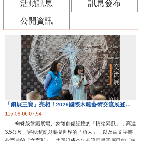
活動訊息
訊息發布
公開資訊
「鎮展三寶」亮相！2026國際木雕藝術交流展登場 國際木雕競賽得獎入圍名單同步揭曉
115-08-06 07:54
蜘蛛般盤踞展場、象徵創傷記憶的「情緒異獸」，高達
3.5公尺、穿梭現實與虛擬世界的「旅人」，以及由文字轉
化而成的「文字獸」，共同組成今年交流展最受矚目的「鎮