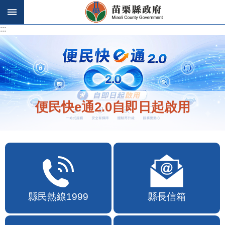
跳到主要內容區塊
:::
:::
便民快e通2.0自即日起啟用
縣民熱線1999
縣長信箱