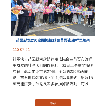
苗栗縣第236處關懷據點在苗栗市維祥里揭牌
11
115-07-31
國
社團法人苗栗縣桐欣照顧服務協會在苗栗市維祥
苗
里成立的社區照顧關懷據點，31日上午舉辦揭牌
署
典禮，此為苗栗市第27個、全縣第236處的據
作
點。苗栗縣長鍾東錦上午主持揭牌儀式，頒發15
縣
萬元開辦費，鼓勵長輩多參加據點活動，可以更
手
加健康、長壽。 坐落於苗栗市維祥里光華街89
號的社區照顧關懷據點，今 ...
更多