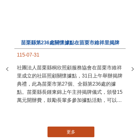
苗栗縣第236處關懷據點在苗栗市維祥里揭牌
11
115-07-31
國
社團法人苗栗縣桐欣照顧服務協會在苗栗市維祥
苗
里成立的社區照顧關懷據點，31日上午舉辦揭牌
署
典禮，此為苗栗市第27個、全縣第236處的據
作
點。苗栗縣長鍾東錦上午主持揭牌儀式，頒發15
縣
萬元開辦費，鼓勵長輩多參加據點活動，可以更
手
加健康、長壽。 坐落於苗栗市維祥里光華街89
號的社區照顧關懷據點，今 ...