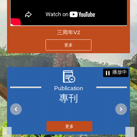
三周年V2
更多
播放中
專刊
更多