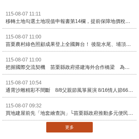
115-08-07 11:11
移轉土地勾選土地現值申報書第14欄，提前保障地價稅節稅權益
115-08-07 11:00
苗栗農村綠色照顧成果登上全國舞台！ 後龍水尾、埔頂社區前進2026高齡健康產業博覽會
115-08-07 11:00
把握國際交流契機 苗栗縣政府搭建海外合作橋梁 為在地產業爭取更多國際市場機會
115-08-07 10:54
通霄沙雕精彩不間斷 8/8父親節風箏展演 8/16情人節66對浪漫挑戰送好禮
115-08-07 09:32
買地建屋前先「地套繪查詢」└苗栗縣政府推動多元便民諮詢服務
更多