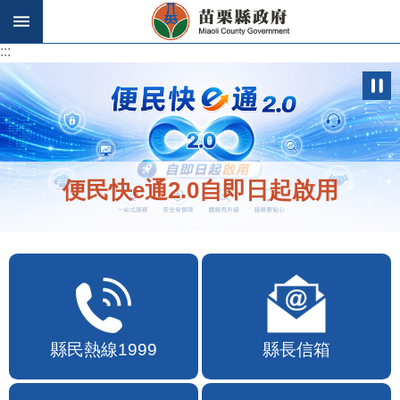
跳到主要內容區塊
:::
:::
便民快e通2.0自即日起啟用
縣民熱線1999
縣長信箱