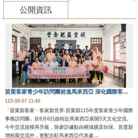
公開資訊
苗栗客家青少年訪問團前進馬來西亞 深化國際客家文化交流
115-08-07 11:46
「苗栗新客家・客家新世界-苗栗縣115年度客家青少年國際
事務訪問團」於8月6日啟程赴馬來西亞展開5天文化交流。
今年交流規模再升級，除參訪據點由檳城擴及怡保、首度新
增校園交流外，更配合駐馬來西亞代表處 ...