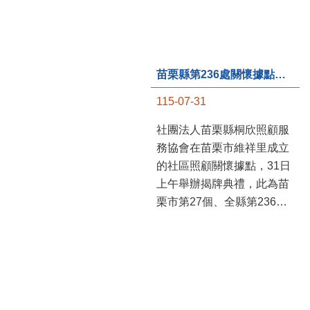
苗栗縣第236處關懷據點在苗栗市維祥里揭牌
115-07-31
社團法人苗栗縣桐欣照顧服
務協會在苗栗市維祥里成立
的社區照顧關懷據點，31日
上午舉辦揭牌典禮，此為苗
栗市第27個、全縣第236處
的據點。苗栗縣長鍾東錦上