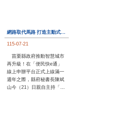
第235處關懷據點揭牌運作 縣長宣布共餐補助將加碼到1萬元
網路取代馬路 打造主動式數位便民服務 苗栗便民快e通 2.0智慧升級啟用
115-07-20
115-07-21
苗栗縣政府攜手牧田家庭
苗栗縣政府推動智慧城市
關懷協會，在頭屋鄉設立的
再升級！在「便民快e通」
社區照顧關懷據點20日揭牌
線上申辦平台正式上線滿一
運作，這是鄉內第6個、全
週年之際，縣府秘書長陳斌
縣第235處的據點；縣長鍾
山今（21）日親自主持「便
東錦在主持揭牌儀式推進據
民快e通 2.0 啟用記者會」，
點總數的同時，也宣布年底