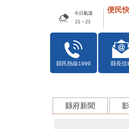
便民快
今日氣溫
21 ~ 23
縣民熱線1999
縣長信
縣府新聞