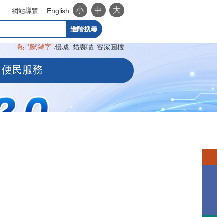
小
中
大
網站導覽
English
進階搜尋
熱門關鍵字
慢城
貓裏喵
客家圓樓
便民服務