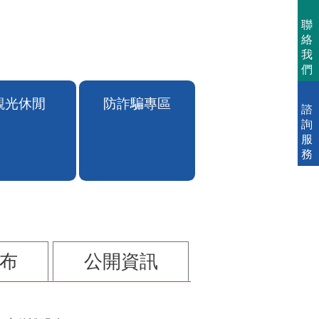
聯
絡
我
們
諮
詢
服
務
觀光休閒
防詐騙專區
布
公開資訊