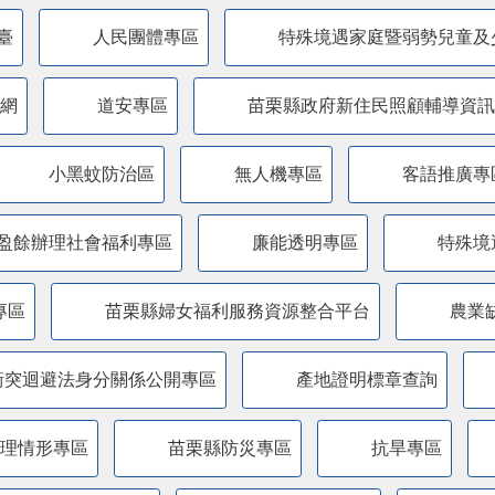
臺
人民團體專區
特殊境遇家庭暨弱勢兒童及
網
道安專區
苗栗縣政府新住民照顧輔導資訊
小黑蚊防治區
無人機專區
客語推廣專
盈餘辦理社會福利專區
廉能透明專區
特殊境
專區
苗栗縣婦女福利服務資源整合平台
農業
衝突迴避法身分關係公開專區
產地證明標章查詢
管理情形專區
苗栗縣防災專區
抗旱專區