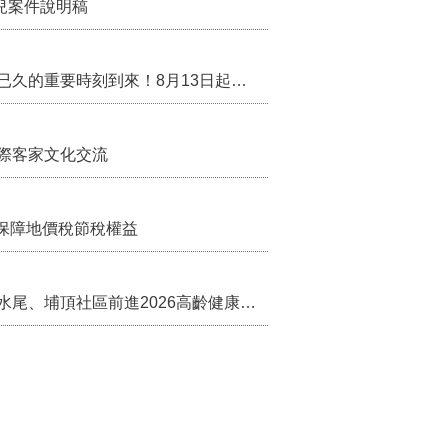
兒案件說明稿
行政院核定西拉雅族為平埔原住民族群 盼望已久的重要時刻到來！8月13日起受理民族成員名冊登記
際客家文化交流
保障地價稅節稅權益
苗栗農村綠色照顧成果登上全國舞台！ 後龍水尾、埔頂社區前進2026高齡健康產業博覽會