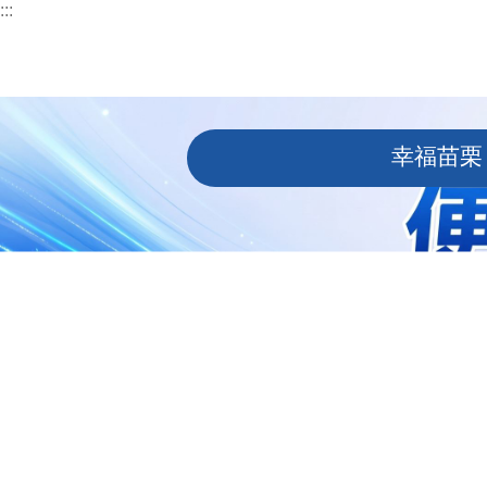
:::
跳到主要內容區塊
:::
幸福苗栗