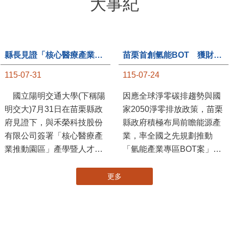
大事紀
縣長見證「核心醫療產業推動園區」產學合作簽約儀式
苗栗首創氫能BOT 獲財政部「突破之翼」肯定
115-07-31
115-07-24
國立陽明交通大學(下稱陽
因應全球淨零碳排趨勢與國
明交大)7月31日在苗栗縣政
家2050淨零排放政策，苗栗
府見證下，與禾榮科技股份
縣政府積極布局前瞻能源產
有限公司簽署「核心醫療產
業，率全國之先規劃推動
業推動園區」產學暨人才培
「氫能產業專區BOT案」，
育合作備忘錄，為苗栗產業
透過促進民間參與公共建設