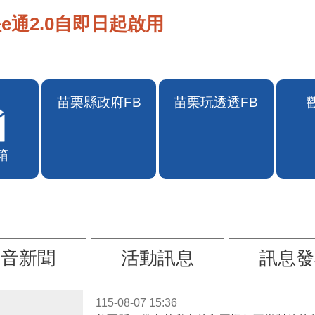
e通2.0自即日起啟用
箱
苗栗縣政府FB
苗栗玩透透FB
影音新聞
活動訊息
訊息發
115-08-07 15:36