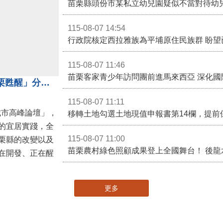
苗栗縣頭份市某私立幼兒園疑似不當對待幼
115-08-07 14:54
115-08-07 11:46
苗栗客家青少年訪問團前進馬來西亞 深化國
苗栗縣長鍾東錦受邀演講 「苗栗甦醒」分享近年轉變
115-08-07 11:11
城市高峰論壇」，
移轉土地勾選土地現值申報書第14欄，提前
的宜居實踐，全
115-08-07 11:00
栗縣的改變以及
在開發、正在醒
更多