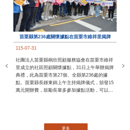
苗栗縣第236處關懷據點在苗栗市維祥里揭牌
11
115-07-31
國
社團法人苗栗縣桐欣照顧服務協會在苗栗市維祥
苗
里成立的社區照顧關懷據點，31日上午舉辦揭牌
署
典禮，此為苗栗市第27個、全縣第236處的據
作
點。苗栗縣長鍾東錦上午主持揭牌儀式，頒發15
縣
萬元開辦費，鼓勵長輩多參加據點活動，可以更
手
加健康、長壽。 坐落於苗栗市維祥里光華街89
號的社區照顧關懷據點，今 ...
更多