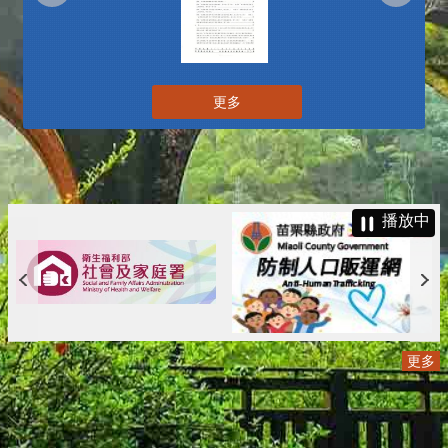
更多
播放中
更多