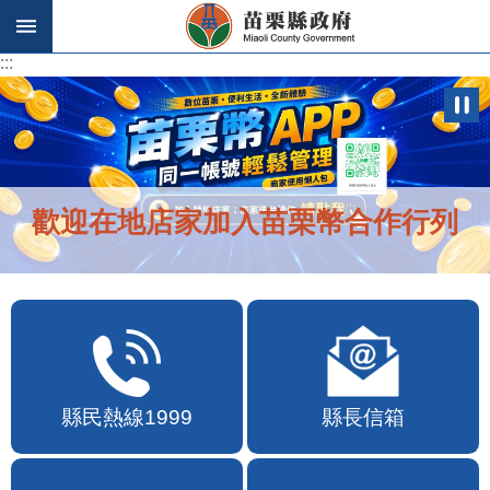
跳到主要內容區塊
:::
:::
歡迎在地店家加入苗栗幣合作行列
縣民熱線1999
縣長信箱