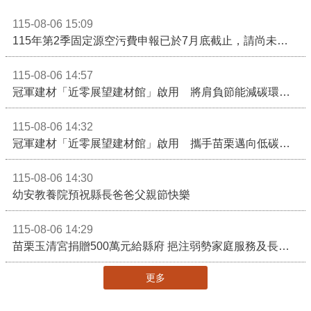
115-08-06 15:09
115年第2季固定源空污費申報已於7月底截止，請尚未申報公私場所儘速完成申繳，以免面臨滯納金及罰鍰!
115-08-06 14:57
冠軍建材「近零展望建材館」啟用 將肩負節能減碳環境教育重任
115-08-06 14:32
冠軍建材「近零展望建材館」啟用 攜手苗栗邁向低碳建築新未來
115-08-06 14:30
幼安教養院預祝縣長爸爸父親節快樂
115-08-06 14:29
苗栗玉清宮捐贈500萬元給縣府 挹注弱勢家庭服務及長照醫療資源
更多