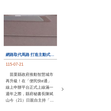
第235處關懷據點揭牌運作 縣長宣布共餐補助將加碼到1萬元
115-07-20
苗栗縣政府攜手牧田家庭
關懷協會，在頭屋鄉設立的
網路取代馬路 打造主動式數位便民服務 苗栗便民快e通 2.0智慧升級啟用
社區照顧關懷據點20日揭牌
115-07-21
運作，這是鄉內第6個、全
縣第235處的據點；縣長鍾
苗栗縣政府推動智慧城市
東錦在主持揭牌儀式推進據
再升級！在「便民快e通」
點總數的同時，也宣布年底
線上申辦平台正式上線滿一
前可望將共餐補助直接調高
週年之際，縣府秘書長陳斌
到每個月1萬元，另促鄉鎮
山今（21）日親自主持「便
市公所視財力編列預算配合
民快e通 2.0 啟用記者會」，