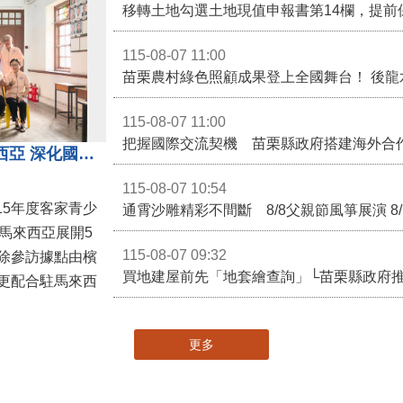
移轉土地勾選土地現值申報書第14欄，提前
115-08-07 11:00
115-08-07 11:00
苗栗客家青少年訪問團前進馬來西亞 深化國際客家文化交流
115-08-07 10:54
15年度客家青少
通霄沙雕精彩不間斷 8/8父親節風箏展演 8
馬來西亞展開5
115-08-07 09:32
除參訪據點由檳
買地建屋前先「地套繪查詢」└苗栗縣政府
更配合駐馬來西
更多