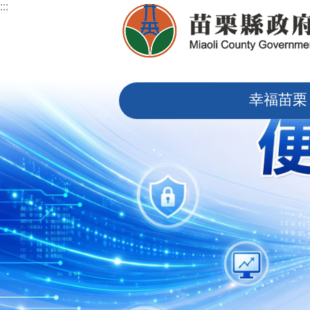
:::
跳到主要內容區塊
:::
幸福苗栗