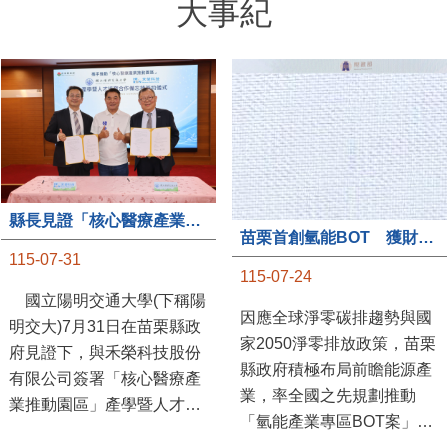
大事紀
縣長見證「核心醫療產業推動園區」產學合作簽約儀式
苗栗首創氫能BOT 獲財政部「突破之翼」肯定
115-07-31
115-07-24
國立陽明交通大學(下稱陽
因應全球淨零碳排趨勢與國
明交大)7月31日在苗栗縣政
家2050淨零排放政策，苗栗
府見證下，與禾榮科技股份
縣政府積極布局前瞻能源產
有限公司簽署「核心醫療產
業，率全國之先規劃推動
業推動園區」產學暨人才培
「氫能產業專區BOT案」，
育合作備忘錄，為苗栗產業
透過促進民間參與公共建設