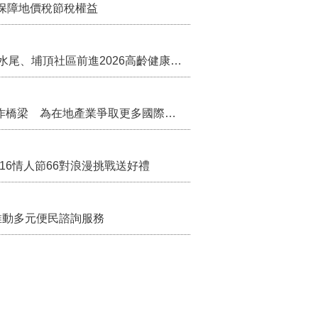
保障地價稅節稅權益
苗栗農村綠色照顧成果登上全國舞台！ 後龍水尾、埔頂社區前進2026高齡健康產業博覽會
把握國際交流契機 苗栗縣政府搭建海外合作橋梁 為在地產業爭取更多國際市場機會
/16情人節66對浪漫挑戰送好禮
推動多元便民諮詢服務