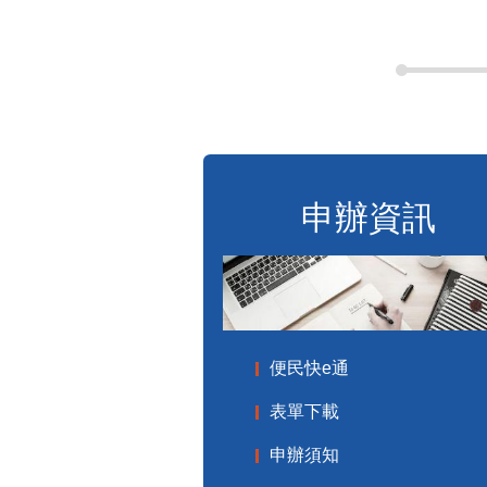
申辦資訊
便民快e通
表單下載
申辦須知