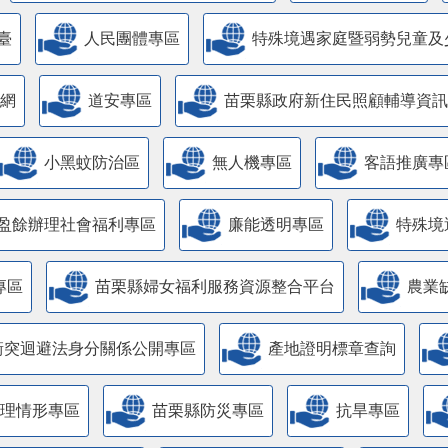
臺
人民團體專區
特殊境遇家庭暨弱勢兒童及
網
道安專區
苗栗縣政府新住民照顧輔導資訊
小黑蚊防治區
無人機專區
客語推廣專
盈餘辦理社會福利專區
廉能透明專區
特殊境
專區
苗栗縣婦女福利服務資源整合平台
農業
衝突迴避法身分關係公開專區
產地證明標章查詢
管理情形專區
苗栗縣防災專區
抗旱專區