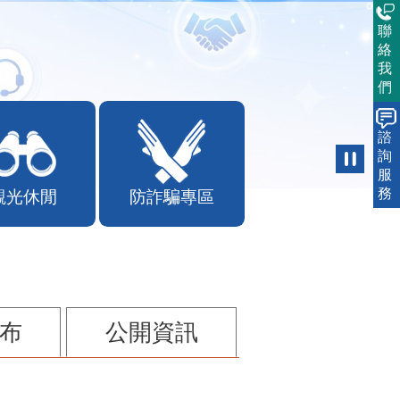
聯
絡
我
們
諮
詢
服
務
觀光休閒
防詐騙專區
布
公開資訊