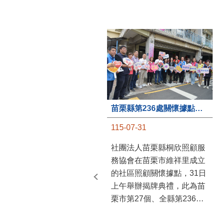
苗栗縣第236處關懷據點在苗栗市維祥里揭牌
115-07-31
社團法人苗栗縣桐欣照顧服
務協會在苗栗市維祥里成立
的社區照顧關懷據點，31日
上午舉辦揭牌典禮，此為苗
栗市第27個、全縣第236處
的據點。苗栗縣長鍾東錦上