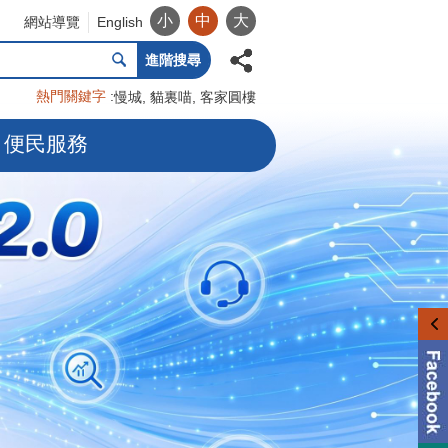
小
中
大
網站導覽
English
進階搜尋
熱門關鍵字
慢城
貓裏喵
客家圓樓
便民服務