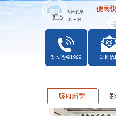
便民快
今日氣溫
31 ~ 34
縣民熱線1999
縣長信
縣府新聞