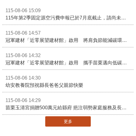
115-08-06 15:09
115年第2季固定源空污費申報已於7月底截止，請尚未申報公私場所儘速完成申繳，以免面臨滯納金及罰鍰!
115-08-06 14:57
冠軍建材「近零展望建材館」啟用 將肩負節能減碳環境教育重任
115-08-06 14:32
冠軍建材「近零展望建材館」啟用 攜手苗栗邁向低碳建築新未來
115-08-06 14:30
幼安教養院預祝縣長爸爸父親節快樂
115-08-06 14:29
苗栗玉清宮捐贈500萬元給縣府 挹注弱勢家庭服務及長照醫療資源
更多