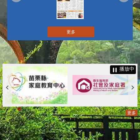
更多
播放中
更多