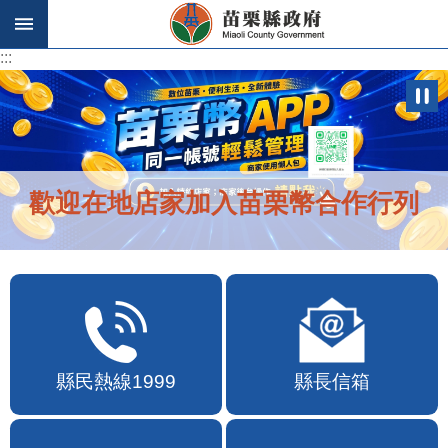
跳到主要內容區塊
:::
:::
歡迎在地店家加入苗栗幣合作行列
縣民熱線1999
縣長信箱