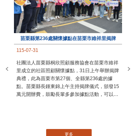
苗栗縣第236處關懷據點在苗栗市維祥里揭牌
11
115-07-31
國
社團法人苗栗縣桐欣照顧服務協會在苗栗市維祥
苗
里成立的社區照顧關懷據點，31日上午舉辦揭牌
署
典禮，此為苗栗市第27個、全縣第236處的據
作
點。苗栗縣長鍾東錦上午主持揭牌儀式，頒發15
縣
萬元開辦費，鼓勵長輩多參加據點活動，可以更
手
加健康、長壽。 坐落於苗栗市維祥里光華街89
號的社區照顧關懷據點，今 ...
更多