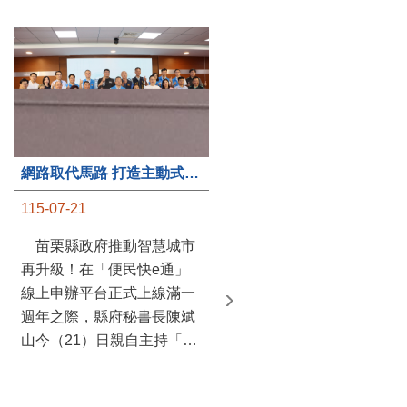
第235處關懷據點揭牌運作 縣長宣布共餐補助將加碼到1萬元
115-07-20
苗栗縣政府攜手牧田家庭
關懷協會，在頭屋鄉設立的
網路取代馬路 打造主動式數位便民服務 苗栗便民快e通 2.0智慧升級啟用
社區照顧關懷據點20日揭牌
115-07-21
運作，這是鄉內第6個、全
縣第235處的據點；縣長鍾
苗栗縣政府推動智慧城市
東錦在主持揭牌儀式推進據
再升級！在「便民快e通」
點總數的同時，也宣布年底
線上申辦平台正式上線滿一
前可望將共餐補助直接調高
週年之際，縣府秘書長陳斌
到每個月1萬元，另促鄉鎮
山今（21）日親自主持「便
市公所視財力編列預算配合
民快e通 2.0 啟用記者會」，
加碼，跟上物價上漲的腳
宣布系統全面升級。數位發