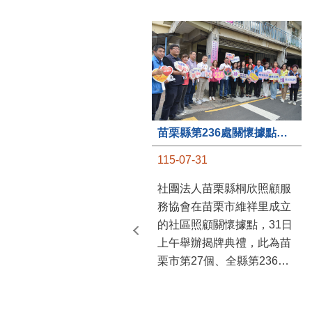
苗栗縣第236處關懷據點在苗栗市維祥里揭牌
115-07-31
社團法人苗栗縣桐欣照顧服
務協會在苗栗市維祥里成立
的社區照顧關懷據點，31日
上午舉辦揭牌典禮，此為苗
栗市第27個、全縣第236處
的據點。苗栗縣長鍾東錦上
午主持揭牌儀式，頒發15萬