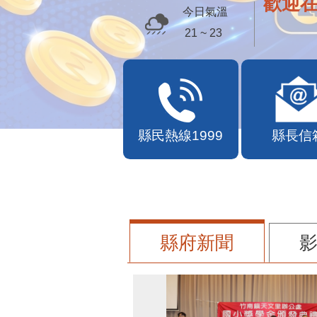
歡迎
今日氣溫
21 ~ 23
縣民熱線1999
縣長信
縣府新聞