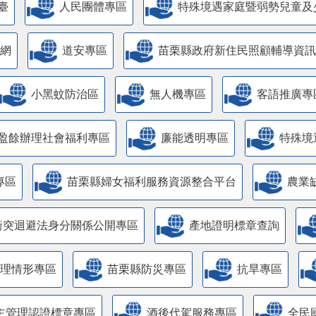
臺
人民團體專區
特殊境遇家庭暨弱勢兒童及
網
道安專區
苗栗縣政府新住民照顧輔導資訊
小黑蚊防治區
無人機專區
客語推廣專
盈餘辦理社會福利專區
廉能透明專區
特殊境
專區
苗栗縣婦女福利服務資源整合平台
農業
衝突迴避法身分關係公開專區
產地證明標章查詢
管理情形專區
苗栗縣防災專區
抗旱專區
主管理認證標章專區
酒後代駕服務專區
全民