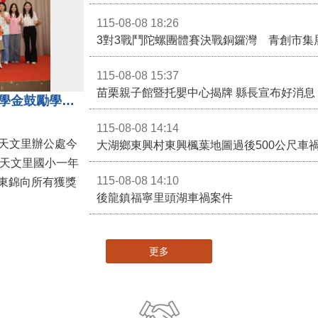
115-08-08 18:26
3對3戰鬥陀螺團體賽決戰銅鑼灣 青創市集
115-08-08 15:37
苗栗親子館暨托嬰中心揭牌 縣長宣布好消息
地方各界齊心支持教育 天文里獎學金鼓勵學童勇敢追夢
115-08-08 14:14
大湖鄉東興村東興楓葉地圖過後500公尺車
，天文里國小一年
115-08-08 14:10
東錦向所有獲獎
後龍鎮福寧里頭湖車禍案件
更多