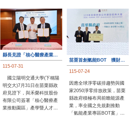
縣長見證「核心醫療產業推動園區」產學合作簽約儀式
苗栗首創氫能BOT 獲財政部「突破之翼」肯定
115-07-31
115-07-24
國立陽明交通大學(下稱陽
因應全球淨零碳排趨勢與國
明交大)7月31日在苗栗縣政
家2050淨零排放政策，苗栗
府見證下，與禾榮科技股份
縣政府積極布局前瞻能源產
有限公司簽署「核心醫療產
業，率全國之先規劃推動
業推動園區」產學暨人才培
「氫能產業專區BOT案」，
育合作備忘錄，為苗栗產業
透過促進民間參與公共建設
升級注入新動能，會中，縣
（BOT）模式，引進民間資