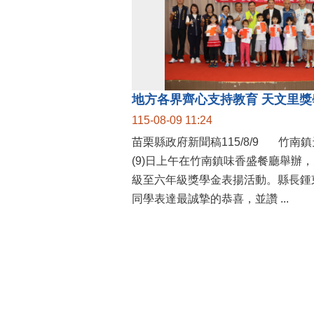
115-08-09 11:24
苗栗縣政府新聞稿115/8/9 竹南鎮天文里辦公處今
(9)日上午在竹南鎮味香盛餐廳舉辦
級至六年級獎學金表揚活動。縣長鍾
同學表達最誠摯的恭喜，並讚 ...