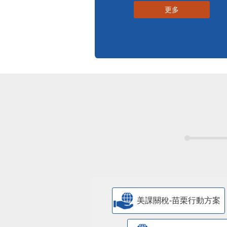
更多
美課關稅-苗栗行動方案