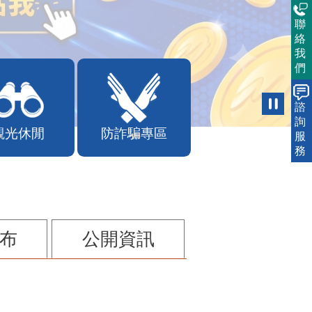
聯
絡
我
們
諮
詢
觀光休閒
防詐騙專區
服
務
布
公開資訊