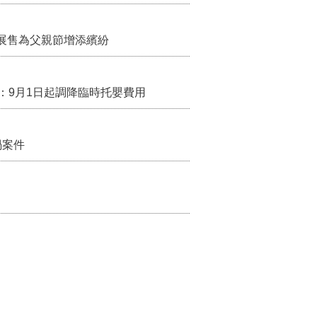
展售為父親節增添繽紛
：9月1日起調降臨時托嬰費用
禍案件