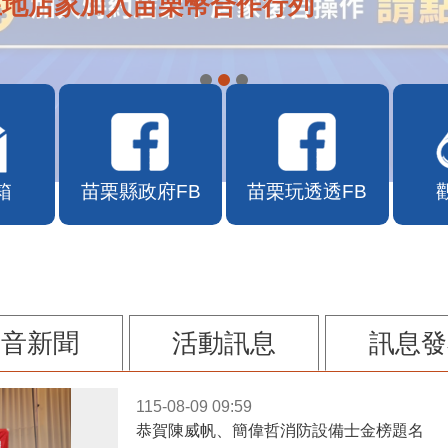
在地店家加入苗栗幣合作行列
箱
苗栗縣政府FB
苗栗玩透透FB
影音新聞
活動訊息
訊息發
115-08-09 09:59
恭賀陳威帆、簡偉哲消防設備士金榜題名