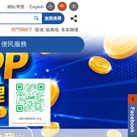
小
中
大
網站導覽
English
進階搜尋
熱門關鍵字
慢城
貓裏喵
客家圓樓
便民服務