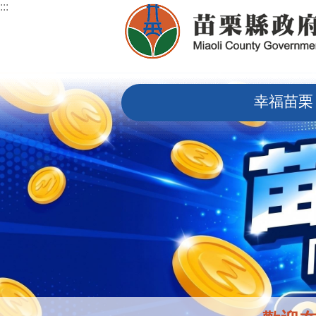
:::
跳到主要內容區塊
:::
幸福苗栗