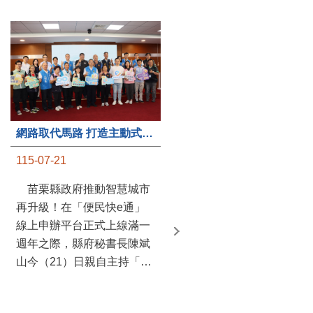
第235處關懷據點揭牌運作 縣長宣布共餐補助將加碼到1萬元
網路取代馬路 打造主動式數位便民服務 苗栗便民快e通 2.0智慧升級啟用
115-07-20
115-07-21
苗栗縣政府攜手牧田家庭
苗栗縣政府推動智慧城市
關懷協會，在頭屋鄉設立的
再升級！在「便民快e通」
社區照顧關懷據點20日揭牌
線上申辦平台正式上線滿一
運作，這是鄉內第6個、全
週年之際，縣府秘書長陳斌
縣第235處的據點；縣長鍾
山今（21）日親自主持「便
東錦在主持揭牌儀式推進據
民快e通 2.0 啟用記者會」，
點總數的同時，也宣布年底
宣布系統全面升級。數位發
前可望將共餐補助直接調高