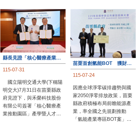
縣長見證「核心醫療產業推動園區」產學合作簽約儀式
苗栗首創氫能BOT 獲財政部「突破之翼」肯定
115-07-31
115-07-24
國立陽明交通大學(下稱陽
因應全球淨零碳排趨勢與國
明交大)7月31日在苗栗縣政
家2050淨零排放政策，苗栗
府見證下，與禾榮科技股份
縣政府積極布局前瞻能源產
有限公司簽署「核心醫療產
業，率全國之先規劃推動
業推動園區」產學暨人才培
「氫能產業專區BOT案」，
育合作備忘錄，為苗栗產業
透過促進民間參與公共建設
升級注入新動能，會中，縣
（BOT）模式，引進民間資