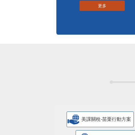
更多
美課關稅-苗栗行動方案