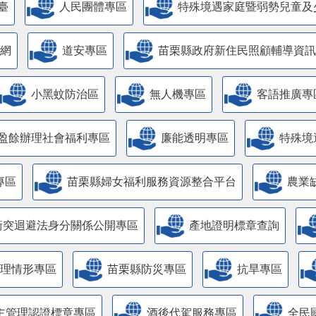
臺
人民團體專區
特殊境遇家庭暨弱勢兒童及
網
道安專區
苗栗縣政府新住民照顧輔導資訊
小黑蚊防治區
無人機專區
客語推廣專
盈餘辦理社會福利專區
廉能透明專區
特殊境
專區
苗栗縣婦女福利服務資源整合平台
農業
衝突迴避法身分關係公開專區
產地證明標章查詢
管理情形專區
苗栗縣防災專區
抗旱專區
主管理認證標章專區
酒後代駕服務專區
全民