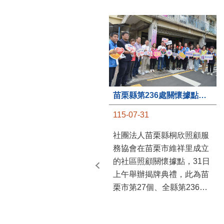
苗栗縣第236處關懷據點在苗栗市維祥里揭牌
115-07-31
社團法人苗栗縣桐欣照顧服
務協會在苗栗市維祥里成立
的社區照顧關懷據點，31日
上午舉辦揭牌典禮，此為苗
栗市第27個、全縣第236處
的據點。苗栗縣長鍾東錦上
午主持揭牌儀式，頒發15萬