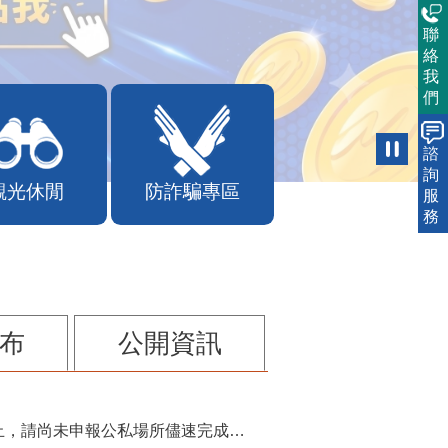
聯
絡
我
們
諮
詢
觀光休閒
防詐騙專區
服
務
布
公開資訊
115年第2季固定源空污費申報已於7月底截止，請尚未申報公私場所儘速完成申繳，以免面臨滯納金及罰鍰!