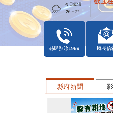
歡迎
今日氣溫
26 ~ 27
縣民熱線1999
縣長信
縣府新聞