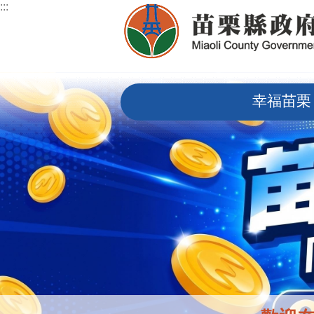
:::
跳到主要內容區塊
:::
幸福苗栗