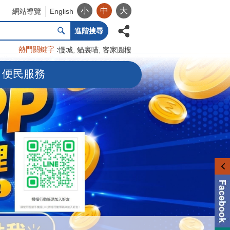
小
中
大
網站導覽
English
進階搜尋
熱門關鍵字
慢城
貓裏喵
客家圓樓
便民服務