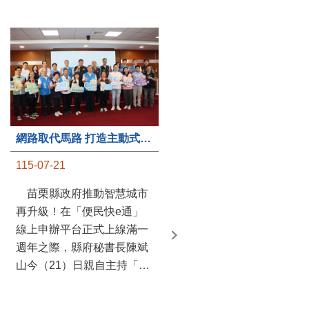
第235處關懷據點揭牌運作 縣長宣布共餐補助將加碼到1萬元
網路取代馬路 打造主動式數位便民服務 苗栗便民快e通 2.0智慧升級啟用
115-07-20
115-07-21
苗栗縣政府攜手牧田家庭
苗栗縣政府推動智慧城市
關懷協會，在頭屋鄉設立的
再升級！在「便民快e通」
社區照顧關懷據點20日揭牌
線上申辦平台正式上線滿一
運作，這是鄉內第6個、全
週年之際，縣府秘書長陳斌
縣第235處的據點；縣長鍾
山今（21）日親自主持「便
東錦在主持揭牌儀式推進據
民快e通 2.0 啟用記者會」，
點總數的同時，也宣布年底
宣布系統全面升級。數位發