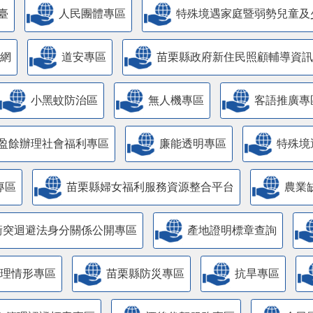
臺
人民團體專區
特殊境遇家庭暨弱勢兒童及
網
道安專區
苗栗縣政府新住民照顧輔導資訊
小黑蚊防治區
無人機專區
客語推廣專
盈餘辦理社會福利專區
廉能透明專區
特殊境
專區
苗栗縣婦女福利服務資源整合平台
農業
衝突迴避法身分關係公開專區
產地證明標章查詢
管理情形專區
苗栗縣防災專區
抗旱專區