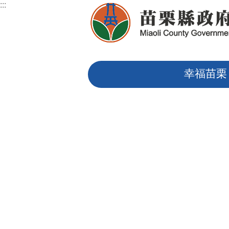
:::
跳到主要內容區塊
:::
幸福苗栗