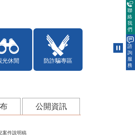
聯
絡
我
們
諮
詢
服
觀光休閒
防詐騙專區
務
布
公開資訊
兒案件說明稿