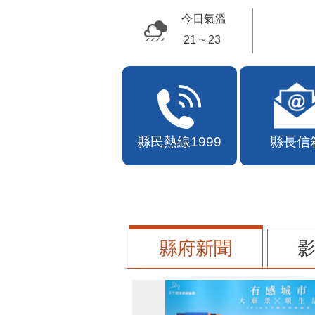
苗栗幣
今日氣溫
21 ~ 23
縣民熱線1999
縣長信
縣府新聞