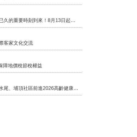
行政院核定西拉雅族為平埔原住民族群 盼望已久的重要時刻到來！8月13日起受理民族成員名冊登記
際客家文化交流
保障地價稅節稅權益
苗栗農村綠色照顧成果登上全國舞台！ 後龍水尾、埔頂社區前進2026高齡健康產業博覽會