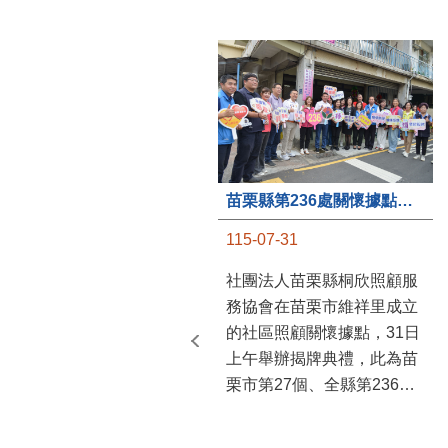
苗栗縣第236處關懷據點在苗栗市維祥里揭牌
115-07-31
社團法人苗栗縣桐欣照顧服
務協會在苗栗市維祥里成立
的社區照顧關懷據點，31日
上午舉辦揭牌典禮，此為苗
栗市第27個、全縣第236處
的據點。苗栗縣長鍾東錦上
午主持揭牌儀式，頒發15萬