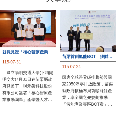
縣長見證「核心醫療產業推動園區」產學合作簽約儀式
苗栗首創氫能BOT 獲財政部「突破之翼」肯定
115-07-31
115-07-24
國立陽明交通大學(下稱陽
因應全球淨零碳排趨勢與國
明交大)7月31日在苗栗縣政
家2050淨零排放政策，苗栗
府見證下，與禾榮科技股份
縣政府積極布局前瞻能源產
有限公司簽署「核心醫療產
業，率全國之先規劃推動
業推動園區」產學暨人才培
「氫能產業專區BOT案」，
育合作備忘錄，為苗栗產業
透過促進民間參與公共建設
升級注入新動能，會中，縣