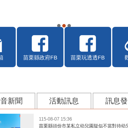
APP自115年7月10日10時上線
箱
苗栗縣政府FB
苗栗玩透透FB
影音新聞
活動訊息
訊息發
115-08-07 15:36
苗栗縣頭份市某私立幼兒園疑似不當對待幼