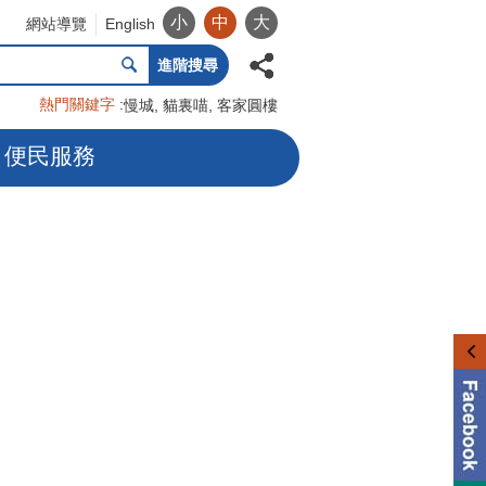
小
中
大
網站導覽
English
進階搜尋
熱門關鍵字
慢城
貓裏喵
客家圓樓
便民服務